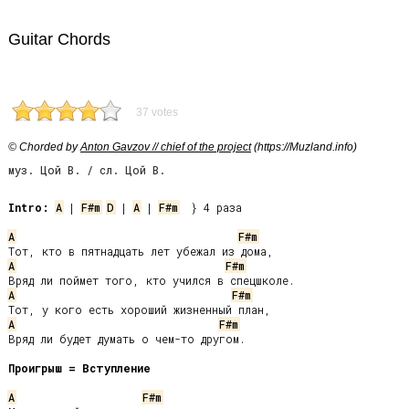
Guitar Chords
37 votes
© Chorded by
Anton Gavzov // chief of the project
(https://Muzland.info)
муз. Цой В. / сл. Цой В.
Intro:
A
 | 
F#m
D
 | 
A
 | 
F#m
  } 4 раза

A
F#m
A
F#m
A
F#m
A
F#m
Вряд ли будет думать о чем-то другом.

Проигрыш = Вступление
A
F#m