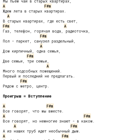
A
F#m
Ждем лета в старых квартирах.

A
F#m
A
Газ, телефон, горячая вода, радиоточка,

F#m
Пол - паркет, санузел раздельный,

A
Дом кирпичный, одна семья,

F#m
Две семьи, три семьи,

A
Много подсобных помещений.

Первый и последний не предлагать.

F#m
Рядом с метро, центр.

Проигрыш = Вступление
A
F#m
A
F#m
Все говорят, но немногие знают - в каком.

A
F#m
A
F#m