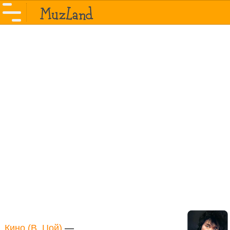
Кино (В. Цой)
—