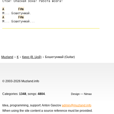
Стой! Опасная зона! Работа мозга!

A
F#m
A
F#m
Muzland
К
Кино (В. Цой)
Бошетунмай (Guitar)
© 2003-2026 Muzland.info
Categories:
1348
, songs:
4804
.
Design — Nimax
Idea, programming, support: Anton Gavzov
admin@muzland.info
When using the site content a source reference must be provided.