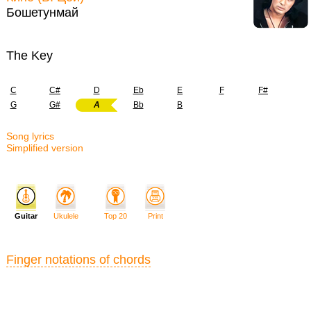
Бошетунмай
The Key
C
C#
D
Eb
E
F
F#
G
G#
A
Bb
B
Song lyrics
Simplified version
Guitar
Ukulele
Top 20
Print
Finger notations of chords