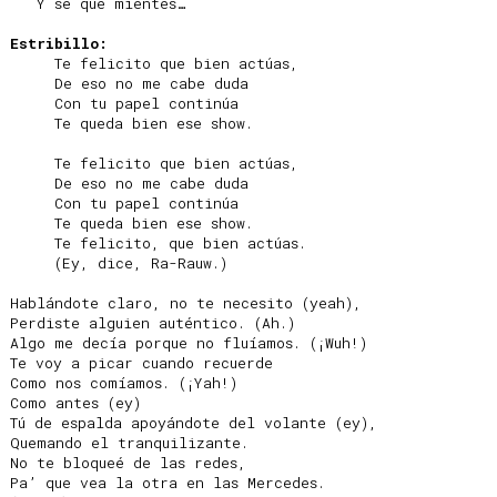
   Y sé que mientes…

Estribillo:
     Te felicito que bien actúas,

     De eso no me cabe duda

     Con tu papel continúa

     Te queda bien ese show.

     Te felicito que bien actúas,

     De eso no me cabe duda

     Con tu papel continúa

     Te queda bien ese show.

     Te felicito, que bien actúas.

     (Ey, dice, Ra-Rauw.)

Hablándote claro, no te necesito (yeah),

Perdiste alguien auténtico. (Ah.)

Algo me decía porque no fluíamos. (¡Wuh!)

Te voy a picar cuando recuerde

Como nos comíamos. (¡Yah!)

Como antes (ey)

Tú de espalda apoyándote del volante (ey),

Quemando el tranquilizante.

No te bloqueé de las redes,

Pa’ que vea la otra en las Mercedes.
