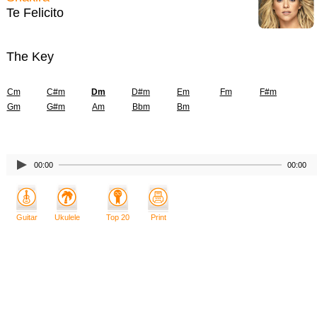
Te Felicito
The Key
Cm
C#m
Dm
D#m
Em
Fm
F#m
Gm
G#m
Am
Bbm
Bm
00:00
00:00
Guitar
Ukulele
Top 20
Print