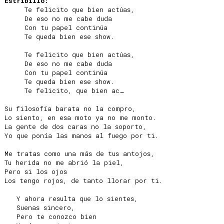
Estribillo:
     Te felicito que bien actúas,

     De eso no me cabe duda

     Con tu papel continúa

     Te queda bien ese show.

     Te felicito que bien actúas,

     De eso no me cabe duda

     Con tu papel continúa

     Te queda bien ese show.

     Te felicito, que bien ac…

Su filosofía barata no la compro,

Lo siento, en esa moto ya no me monto.

La gente de dos caras no la soporto,

Yo que ponía las manos al fuego por ti.

Me tratas como una más de tus antojos,

Tu herida no me abrió la piel,

Pero si los ojos

Los tengo rojos, de tanto llorar por ti.

   Y ahora resulta que lo sientes,

   Suenas sincero,

   Pero te conozco bien
