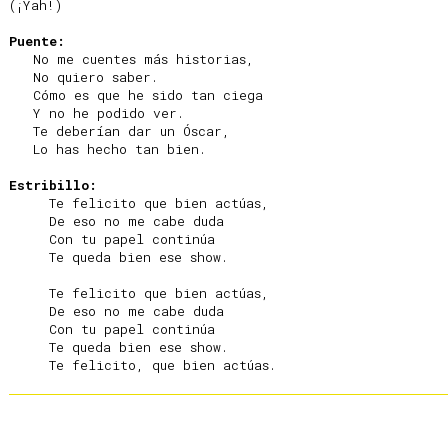
(¡Yah!) 

Puente:
   No me cuentes más historias,

   No quiero saber.

   Cómo es que he sido tan ciega

   Y no he podido ver.

   Te deberían dar un Óscar,

   Lo has hecho tan bien.

Estribillo:
     Te felicito que bien actúas,

     De eso no me cabe duda

     Con tu papel continúa

     Te queda bien ese show.

     Te felicito que bien actúas,

     De eso no me cabe duda

     Con tu papel continúa

     Te queda bien ese show.
