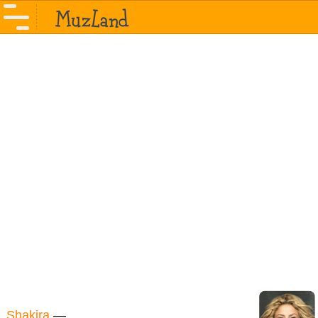
Shakira
—