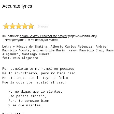
Accurate lyrics
6 votes
© Compiler:
Anton Gavzov // chief of the project
(https://Muzland.info)
± BPM (tempo): ♩ = 87 beats per minute
Letra y Música de Shakira, Alberto Carlos Melendez, Andrés
Mauricio Acosta, Andrés Uribe Marín, Kevyn Mauricio Cruz, Rauw
Alejandro, Santiago Munera
feat. Rauw Alejandro
Por completarte me rompí en pedazos,

Me lo advirtieron, pero no hice caso,

Me di cuenta que lo tuyo es falso,

Fue la gota que rebalsó el vaso.

   No me digas que lo sientes,

   Eso parece sincero,

   Pero te conozco bien

   Y sé que mientes…
