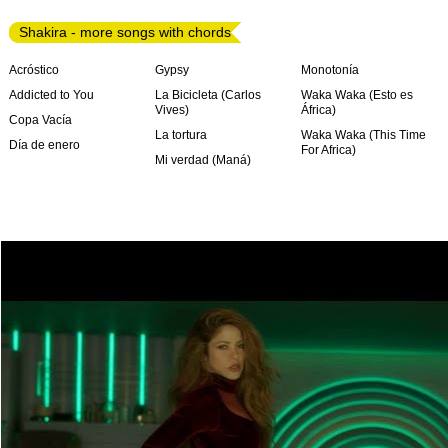
Shakira - more songs with chords
Acróstico
Gypsy
Monotonía
Addicted to You
La Bicicleta (Carlos
Waka Waka (Esto es
Vives)
África)
Copa Vacía
La tortura
Waka Waka (This Time
Día de enero
For Africa)
Mi verdad (Maná)