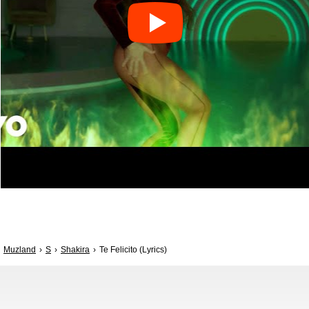
Muzland
S
Shakira
Te Felicito (Lyrics)