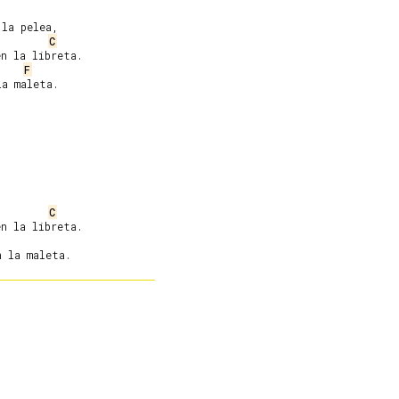
la pelea,

C
n la libreta.

F
a maleta.

C
n la libreta.
