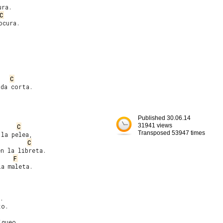
C
cura.

C
da corta.

Published 30.06.14
31941 views
C
Transposed 53947 times
la pelea,

C
n la libreta.

F
a maleta.

.

o.

queo.
