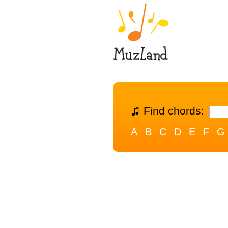
Find chords:
A
B
C
D
E
F
G