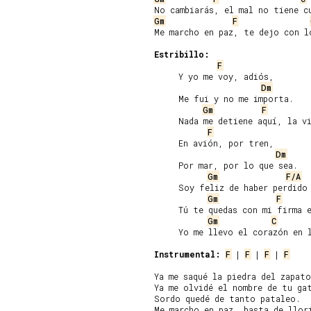
Gm
F
Me marcho en paz, te dejo con lo
Estribillo:
F
     Y yo me voy, adiós,

Dm
     Me fui y no me importa.

Gm
F
     Nada me detiene aquí, la vi
F
     En avión, por tren,

Dm
     Por mar, por lo que sea.

Gm
F/A
     Soy feliz de haber perdido 
Gm
F
     Tú te quedas con mi firma e
Gm
C
     Yo me llevo el corazón en l
Instrumental:
F
 | 
F
 | 
F
 | 
F
Ya me saqué la piedra del zapato
Ya me olvidé el nombre de tu gat
Sordo quedé de tanto pataleo.

Me marcho en paz, basta de llori