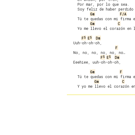
     Por mar, por lo que sea.

     Soy feliz de haber perdido 
Gm
F/A
     Tú te quedas con mi firma e
Gm
C
     Yo me llevo el corazón en l
5
5
F
E
Dm
   Uuh-oh-oh-oh,

F
   No, no, no, no, no, no…

5
5
F
E
Dm
   Eeehiee, uuh-oh-oh-oh,

Gm
F
     Tú te quedas con mi firma e
Gm
C