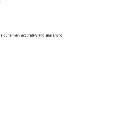
t
he guitar
very accurately
and similarly to