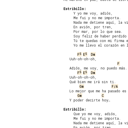
Estribillo:
     Y yo me voy, adiós,

     Me fui y no me importa.

     Nada me detiene aquí, la vi
     En avión, por tren,

     Por mar, por lo que sea.

     Soy feliz de haber perdido 
     Tú te quedas con mi firma e
     Yo me llevo el corazón en l
5
5
F
E
Dm
   Uuh-oh-oh-oh,

F
   Adiós, me voy, no puedo más.

5
5
F
E
Dm
   Uuh-oh-oh-oh,

   Qué bien me irá sin ti.

Gm
F/A
   Lo mejor que me ha pasado es 
Gm
C
   Y poder decirte hoy…

Estribillo:
     Que yo me voy, adiós,

     Me fui y no me importa.

     Nada me detiene aquí, la vi
     En avión, por tren,
