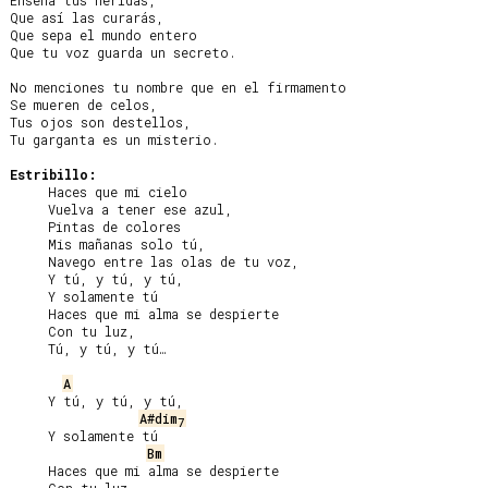
Enseña tus heridas,

Que así las curarás,

Que sepa el mundo entero

Que tu voz guarda un secreto.

No menciones tu nombre que en el firmamento

Se mueren de celos,

Tus ojos son destellos,

Tu garganta es un misterio.

Estribillo:
     Haces que mi cielo

     Vuelva a tener ese azul,

     Pintas de colores

     Mis mañanas solo tú,

     Navego entre las olas de tu voz,

     Y tú, y tú, y tú,

     Y solamente tú

     Haces que mi alma se despierte

     Con tu luz,

     Tú, y tú, y tú…

A
     Y tú, y tú, y tú,

A#dim
7
     Y solamente tú

Bm
     Haces que mi alma se despierte
