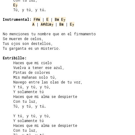
     Con tu luz,

E
7
     Tú, y tú, y tú…

Instrumental:
F#m
 | 
E
 | 
Bm
E
7
A
 | 
A#dim
 | 
Bm
 | 
E
7
7
No menciones tu nombre que en el firmamento

Se mueren de celos,

Tus ojos son destellos,

Tu garganta es un misterio.

Estribillo:
     Haces que mi cielo

     Vuelva a tener ese azul,

     Pintas de colores

     Mis mañanas solo tú,

     Navego entre las olas de tu voz,

     Y tú, y tú, y tú,

     Y solamente tú

     Haces que mi alma se despierte

     Con tu luz,

     Tú, y tú, y tú…

     Y tú, y tú, y tú,

     Y solamente tú

     Haces que mi alma se despierte

     Con tu luz,
