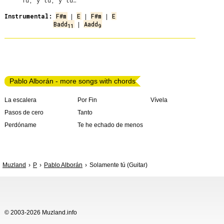
     Tú, y tú, y tú…

Instrumental:
F#m
 | 
E
 | 
F#m
 | 
E
Badd
 | 
Aadd
11
9
Pablo Alborán - more songs with chords
La escalera
Por Fin
Vívela
Pasos de cero
Tanto
Perdóname
Te he echado de menos
Muzland
P
Pablo Alborán
Solamente tú (Guitar)
© 2003-2026 Muzland.info