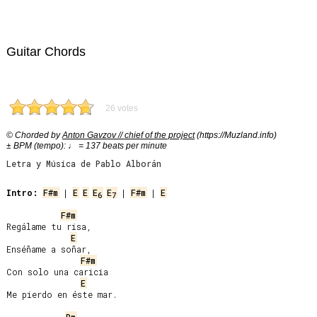
Guitar Chords
26 votes
© Chorded by
Anton Gavzov // chief of the project
(https://Muzland.info)
± BPM (tempo): ♩ = 137 beats per minute
Letra y Música de Pablo Alborán
Intro:
F#m
 | 
E
E
E
E
 | 
F#m
 | 
E
6
7
F#m
Regálame tu risa,

E
Enséñame a soñar,

F#m
Con solo una caricia

E
Me pierdo en éste mar.
