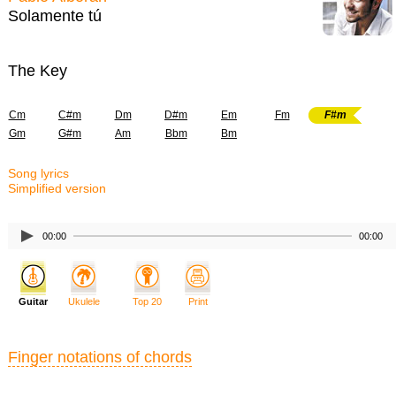
Solamente tú
The Key
Cm
C#m
Dm
D#m
Em
Fm
F#m
Gm
G#m
Am
Bbm
Bm
Song lyrics
Simplified version
00:00
00:00
Guitar
Ukulele
Top 20
Print
Finger notations of chords