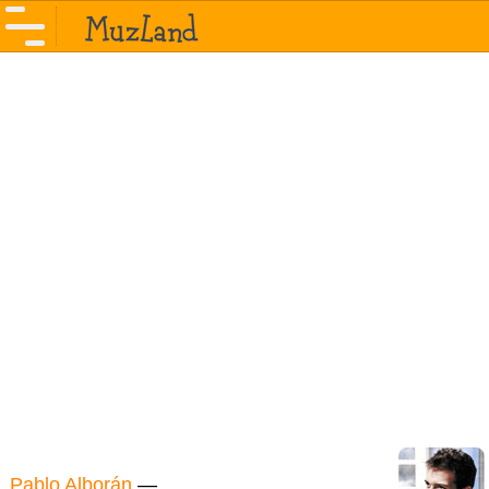
Pablo Alborán
—