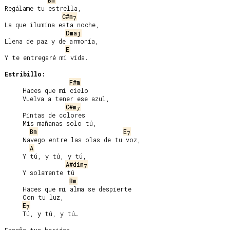
Bm
Regálame tu estrella,

C#m
7
La que ilumina esta noche,

Dmaj
Llena de paz y de armonía,

E
Y te entregaré mi vida.

Estribillo:
F#m
     Haces que mi cielo

     Vuelva a tener ese azul,

C#m
7
     Pintas de colores

     Mis mañanas solo tú,

Bm
E
7
     Navego entre las olas de tu voz,

A
     Y tú, y tú, y tú,

A#dim
7
     Y solamente tú

Bm
     Haces que mi alma se despierte

     Con tu luz,

E
7
     Tú, y tú, y tú…
