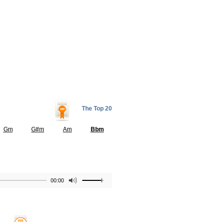
The Top 20
Gm
G#m
Am
Bbm
00:00