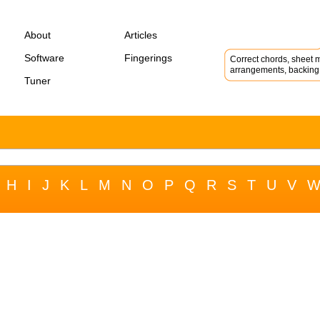
About
Articles
Software
Fingerings
Correct chords, sheet m
arrangements, backing 
Tuner
H
I
J
K
L
M
N
O
P
Q
R
S
T
U
V