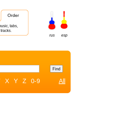
Order
usic, tabs,
tracks.
rus
esp
W
X
Y
Z
0-9
All