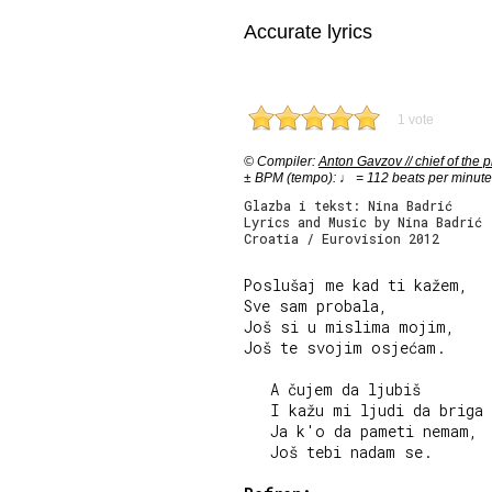
Accurate lyrics
1 vote
© Compiler:
Anton Gavzov // chief of the p
± BPM (tempo): ♩ = 112 beats per minute
Glazba i tekst: Nina Badrić
Lyrics and Music by Nina Badrić
Croatia / Eurovision 2012
Poslušaj me kad ti kažem,

Sve sam probala,

Još si u mislima mojim,

Još te svojim osjećam.

   A čujem da ljubiš

   I kažu mi ljudi da briga 
   Ja k'o da pameti nemam,

   Još tebi nadam se.
