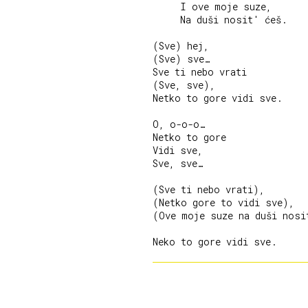
     I ove moje suze,

     Na duši nosit' ćeš.

(Sve) hej,

(Sve) sve…

Sve ti nebo vrati

(Sve, sve),

Netko to gore vidi sve.

O, o-o-o…

Netko to gore

Vidi sve,

Sve, sve…

(Sve ti nebo vrati),

(Netko gore to vidi sve),

(Ove moje suze na duši nosit