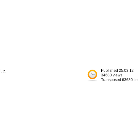


te,

Published 25.03.12
34680 views
Transposed 63630 ti

