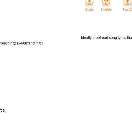
Guitar
Ukulele
Top 2
Ideally proofread song lyrics tha
roject
(https://Muzland.info)
te,
