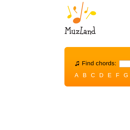
Find chords:
A
B
C
D
E
F
G