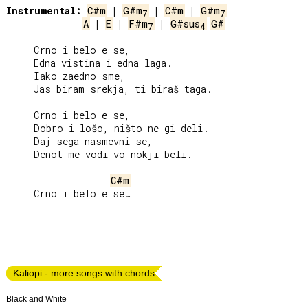
Instrumental:
C#m
 | 
G#m
 | 
C#m
 | 
G#m
7
7
A
 | 
E
 | 
F#m
 | 
G#sus
G#
7
4
     Crno i belo e se,

     Edna vistina i edna laga.

     Iako zaedno sme,

     Jas biram srekja, ti biraš taga.

     Crno i belo e se,

     Dobro i lošo, ništo ne gi deli.

     Daj sega nasmevni se,

     Denot me vodi vo nokji beli.

C#m
Kaliopi - more songs with chords
Black and White