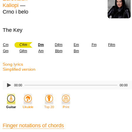
Kaliopi
—
Crno i belo
The Key
Cm
C#m
Dm
D#m
Em
Fm
F#m
Gm
G#m
Am
Bbm
Bm
Song lyrics
Simplified version
00:00
00:00
Guitar
Ukulele
Top 20
Print
Finger notations of chords