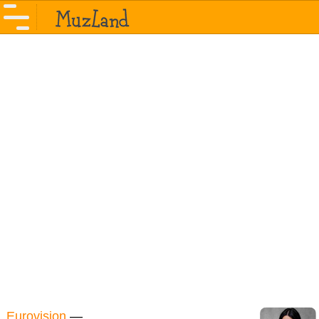
Eurovision
—