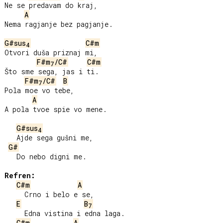
Ne se predavam do kraj,

A
Nema ragjanje bez pagjanje.

G#sus
C#m
4
Otvori duša priznaj mi,

F#m
/C#
C#m
7
Što sme sega, jas i ti.

F#m
/C#
B
7
Pola moe vo tebe,

A
A pola tvoe spie vo mene.

G#sus
4
   Ajde sega gušni me,

G#
   Do nebo digni me.

Refren:
C#m
A
     Crno i belo e se,

E
B
7
     Edna vistina i edna laga.

C#m
A