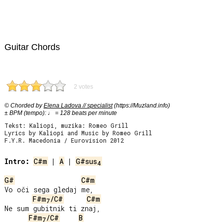
Guitar Chords
2 votes
© Chorded by
Elena Ladova // specialist
(https://Muzland.info)
± BPM (tempo): ♩ = 128 beats per minute
Tekst: Kaliopi, muzika: Romeo Grill
Lyrics by Kaliopi and Music by Romeo Grill
F.Y.R. Macedonia / Eurovision 2012
Intro:
C#m
 | 
A
 | 
G#sus
4
G#
C#m
Vo oči sega gledaj me,

F#m
/C#
C#m
7
Ne sum gubitnik ti znaj,

F#m
/C#
B
7