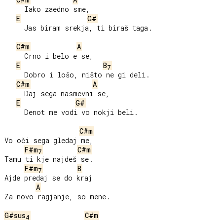
     Iako zaedno sme,

E
G#
     Jas biram srekja, ti biraš taga.

C#m
A
     Crno i belo e se,

E
B
7
     Dobro i lošo, ništo ne gi deli.

C#m
A
     Daj sega nasmevni se,

E
G#
     Denot me vodi vo nokji beli.

C#m
Vo oči sega gledaj me,

F#m
C#m
7
Tamu ti kje najdeš se.

F#m
B
7
Ajde predaj se do kraj

A
Za novo ragjanje, so mene.

G#sus
C#m
4