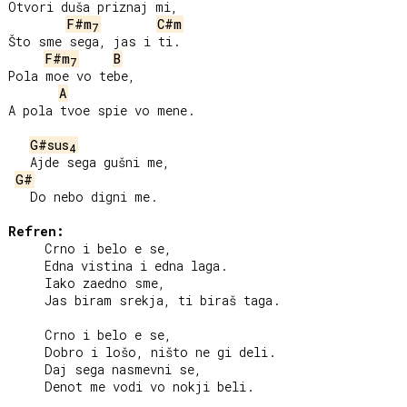
Otvori duša priznaj mi,

F#m
C#m
7
Što sme sega, jas i ti.

F#m
B
7
Pola moe vo tebe,

A
A pola tvoe spie vo mene.

G#sus
4
   Ajde sega gušni me,

G#
   Do nebo digni me.

Refren:
     Crno i belo e se,

     Edna vistina i edna laga.

     Iako zaedno sme,

     Jas biram srekja, ti biraš taga.

     Crno i belo e se,

     Dobro i lošo, ništo ne gi deli.

     Daj sega nasmevni se,

     Denot me vodi vo nokji beli.
