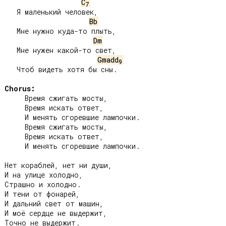
C
7
   Я маленький человек,

Bb
   Мне нужно куда-то плыть,

Dm
   Мне нужен какой-то свет,

Gmadd
9
   Чтоб видеть хотя бы сны.

Chorus:
     Время сжигать мосты,

     Время искать ответ,

     И менять сгоревшие лампочки.

     Время сжигать мосты,

     Время искать ответ,

     И менять сгоревшие лампочки.

Нет кораблей, нет ни души,

И на улице холодно,

Страшно и холодно.

И тени от фонарей,

И дальний свет от машин,

И моё сердце не выдержит,

Точно не выдержит.
