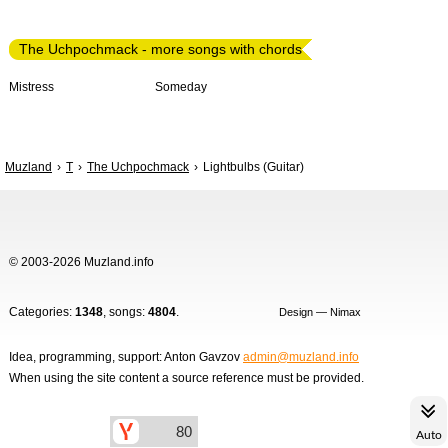
The Uchpochmack - more songs with chords
Mistress
Someday
Muzland
T
The Uchpochmack
Lightbulbs (Guitar)
© 2003-2026 Muzland.info
Categories:
1348
, songs:
4804
.
Design — Nimax
Idea, programming, support: Anton Gavzov
admin@muzland.info
When using the site content a source reference must be provided.
Auto