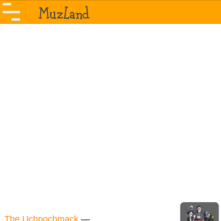
The Uchpochmack
—