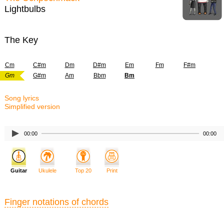
Lightbulbs
The Key
Cm
C#m
Dm
D#m
Em
Fm
F#m
Gm
G#m
Am
Bbm
Bm
Song lyrics
Simplified version
00:00
00:00
Guitar
Ukulele
Top 20
Print
Finger notations of chords