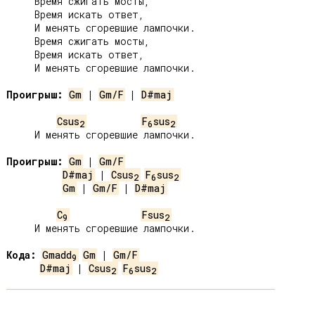
     Время сжигать мосты,

     Время искать ответ,

     И менять сгоревшие лампочки.

     Время сжигать мосты,

     Время искать ответ,

     И менять сгоревшие лампочки.

Проигрыш:
Gm
 | 
Gm/F
 | 
D#maj
Csus
F
sus
2
6
2
     И менять сгоревшие лампочки.

Проигрыш:
Gm
 | 
Gm/F
D#maj
 | 
Csus
F
sus
2
6
2
Gm
 | 
Gm/F
 | 
D#maj
C
Fsus
9
2
     И менять сгоревшие лампочки.

Кода:
Gmadd
Gm
 | 
Gm/F
9
D#maj
 | 
Csus
F
sus
2
6
2