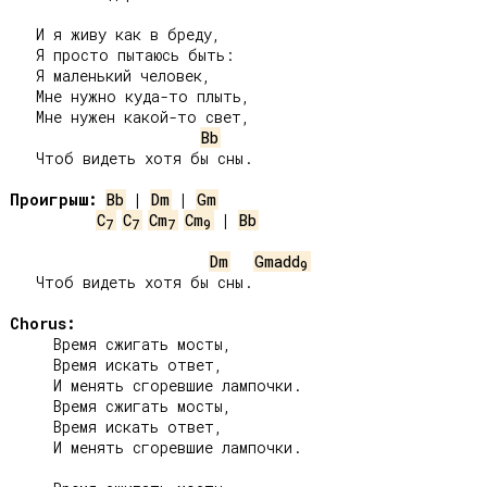
   И я живу как в бреду,

   Я просто пытаюсь быть:

   Я маленький человек,

   Мне нужно куда-то плыть,

   Мне нужен какой-то свет,

Bb
   Чтоб видеть хотя бы сны.

Проигрыш:
Bb
 | 
Dm
 | 
Gm
C
C
Cm
Cm
 | 
Bb
7
7
7
9
Dm
Gmadd
9
   Чтоб видеть хотя бы сны.

Chorus:
     Время сжигать мосты,

     Время искать ответ,

     И менять сгоревшие лампочки.

     Время сжигать мосты,

     Время искать ответ,

     И менять сгоревшие лампочки.
