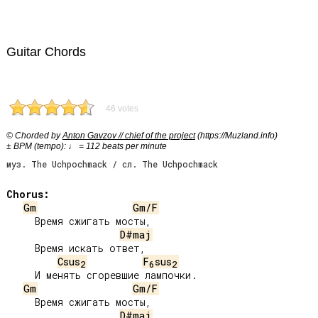
Guitar Chords
46 votes
© Chorded by
Anton Gavzov // chief of the project
(https://Muzland.info)
± BPM (tempo): ♩ = 112 beats per minute
муз. The Uchpochmack / сл. The Uchpochmack
Chorus:
Gm
Gm/F
     Время сжигать мосты,

D#maj
     Время искать ответ,

Csus
F
sus
2
6
2
     И менять сгоревшие лампочки.

Gm
Gm/F
     Время сжигать мосты,

D#maj