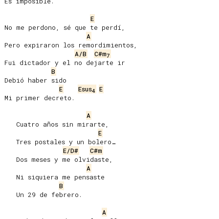
Es imposible.

E
No me perdono, sé que te perdí,

A
Pero expiraron los remordimientos,

A/B
C#m
7
Fui dictador y el no dejarte ir

B
Debió haber sido

E
Esus
E
4
Mi primer decreto.

A
   Cuatro años sin mirarte,

E
   Tres postales y un bolero…

E/D#
C#m
   Dos meses y me olvidaste,

A
   Ni siquiera me pensaste

B
   Un 29 de febrero.

A