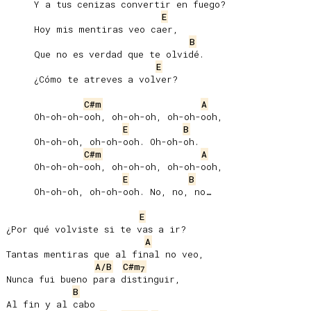
     Y a tus cenizas convertir en fuego?

E
     Hoy mis mentiras veo caer,

B
     Que no es verdad que te olvidé.

E
     ¿Cómo te atreves a volver?

C#m
A
     Oh-oh-oh-ooh, oh-oh-oh, oh-oh-ooh,

E
B
     Oh-oh-oh, oh-oh-ooh. Oh-oh-oh.

C#m
A
     Oh-oh-oh-ooh, oh-oh-oh, oh-oh-ooh,

E
B
     Oh-oh-oh, oh-oh-ooh. No, no, no…

E
¿Por qué volviste si te vas a ir?

A
Tantas mentiras que al final no veo,

A/B
C#m
7
Nunca fui bueno para distinguir,

B
Al fin y al cabo
