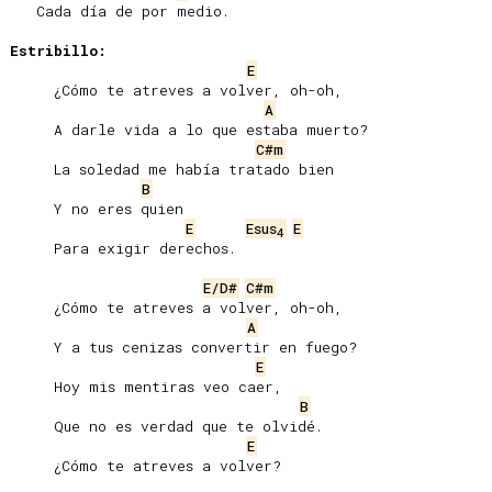
   Cada día de por medio.

Estribillo:
E
     ¿Cómo te atreves a volver, oh-oh,

A
     A darle vida a lo que estaba muerto?

C#m
     La soledad me había tratado bien

B
     Y no eres quien

E
Esus
E
4
     Para exigir derechos.

E/D#
C#m
     ¿Cómo te atreves a volver, oh-oh,

A
     Y a tus cenizas convertir en fuego?

E
     Hoy mis mentiras veo caer,

B
     Que no es verdad que te olvidé.

E
     ¿Cómo te atreves a volver?
