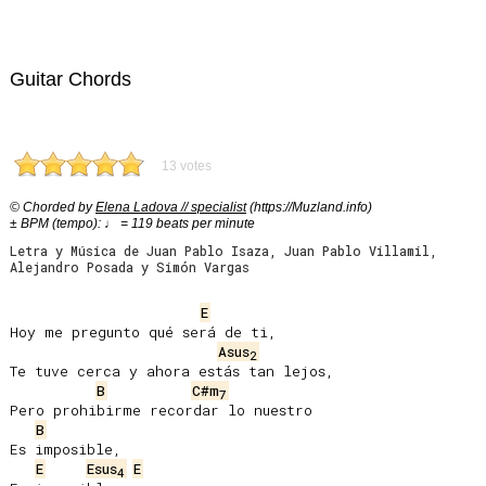
Guitar Chords
13 votes
© Chorded by
Elena Ladova // specialist
(https://Muzland.info)
± BPM (tempo): ♩ = 119 beats per minute
Letra y Música de Juan Pablo Isaza, Juan Pablo Villamil,
Alejandro Posada y Simón Vargas
E
Hoy me pregunto qué será de ti,

Asus
2
Te tuve cerca y ahora estás tan lejos,

B
C#m
7
Pero prohibirme recordar lo nuestro

B
Es imposible,

E
Esus
E
4