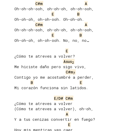
C#m
A
     Oh-oh-oh-ooh, oh-oh-oh, oh-oh-ooh,

E
B
     Oh-oh-oh, oh-oh-ooh. Oh-oh-oh.

C#m
A
     Oh-oh-oh-ooh, oh-oh-oh, oh-oh-ooh,

E
B
     Oh-oh-oh, oh-oh-ooh. No, no, no…

E
     ¿Cómo te atreves a volver?

Asus
2
     Me hiciste daño pero sigo vivo,

C#m
7
     Contigo yo me acostumbré a perder,

B
E
     Mi corazón funciona sin latidos.

E/D#
C#m
     ¿Cómo te atreves a volver

     (Cómo te atreves a volver), oh-oh,

A
     Y a tus cenizas convertir en fuego?

E
     Hoy mis mentiras veo caer,
