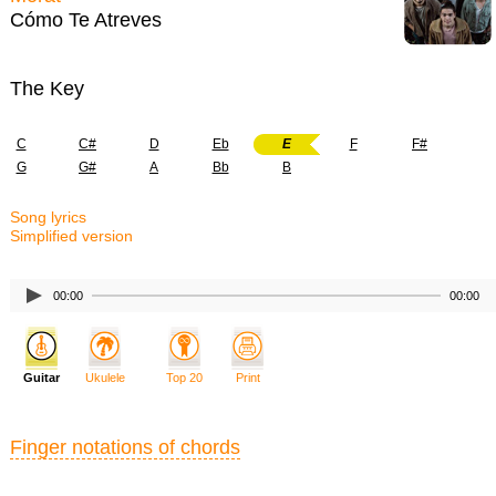
Cómo Te Atreves
The Key
C
C#
D
Eb
E
F
F#
G
G#
A
Bb
B
Song lyrics
Simplified version
00:00
00:00
Guitar
Ukulele
Top 20
Print
Finger notations of chords