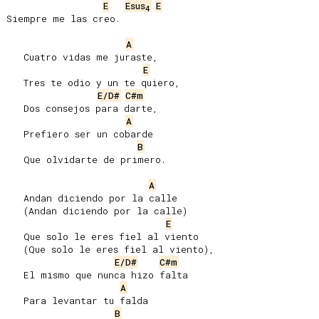
E
Esus
E
4
Siempre me las creo.

A
   Cuatro vidas me juraste,

E
   Tres te odio y un te quiero,

E/D#
C#m
   Dos consejos para darte,

A
   Prefiero ser un cobarde

B
   Que olvidarte de primero.

A
   Andan diciendo por la calle

   (Andan diciendo por la calle)

E
   Que solo le eres fiel al viento

   (Que solo le eres fiel al viento),

E/D#
C#m
   El mismo que nunca hizo falta

A
   Para levantar tu falda

B