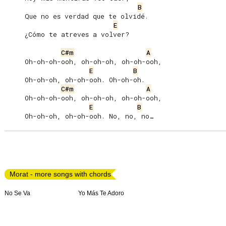
B
     Que no es verdad que te olvidé.

E
     ¿Cómo te atreves a volver?

C#m
A
     Oh-oh-oh-ooh, oh-oh-oh, oh-oh-ooh,

E
B
     Oh-oh-oh, oh-oh-ooh. Oh-oh-oh.

C#m
A
     Oh-oh-oh-ooh, oh-oh-oh, oh-oh-ooh,

E
B
Morat - more songs with chords
No Se Va
Yo Más Te Adoro