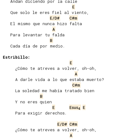
   Andan diciendo por la calle

E
   Que solo le eres fiel al viento,

E/D#
C#m
   El mismo que nunca hizo falta

A
   Para levantar tu falda

B
   Cada día de por medio.

Estribillo:
E
     ¿Cómo te atreves a volver, oh-oh,

A
     A darle vida a lo que estaba muerto?

C#m
     La soledad me había tratado bien

B
     Y no eres quien

E
Esus
E
4
     Para exigir derechos.

E/D#
C#m
     ¿Cómo te atreves a volver, oh-oh,

A