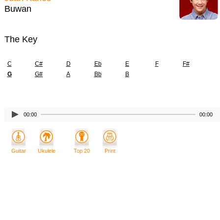
Buwan
The Key
C
C#
D
Eb
E
F
F#
G
G#
A
Bb
B
00:00
00:00
Guitar
Ukulele
Top 20
Print