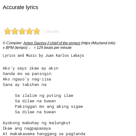
Accurate lyrics
18 votes
© Compiler:
Anton Gavzov // chief of the project
(https://Muzland.info)
± BPM (tempo): ♩ = 129 beats per minute
Lyrics and Music by Juan Karlos Labajo
Ako’y sayo ikaw ay akin

Ganda mo sa paningin

Ako ngayo’y nag-iisa

Sana ay tabihan na

     Sa ilalim ng puting ilaw

     Sa dilaw na buwan

     Pakinggan mo ang aking sigaw

     Sa dilaw na buwan

Ayokong mabuhay ng malungkot

Ikaw ang nagpapasaya

At makakasama hanggang sa pagtanda
