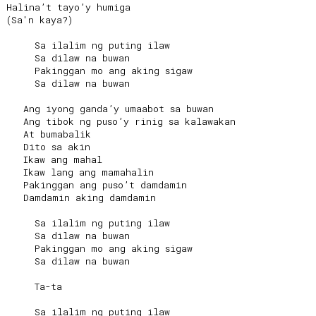
Halina’t tayo’y humiga

(Sa'n kaya?)

     Sa ilalim ng puting ilaw

     Sa dilaw na buwan

     Pakinggan mo ang aking sigaw

     Sa dilaw na buwan

   Ang iyong ganda’y umaabot sa buwan

   Ang tibok ng puso’y rinig sa kalawakan

   At bumabalik

   Dito sa akin

   Ikaw ang mahal

   Ikaw lang ang mamahalin

   Pakinggan ang puso’t damdamin

   Damdamin aking damdamin

     Sa ilalim ng puting ilaw

     Sa dilaw na buwan

     Pakinggan mo ang aking sigaw

     Sa dilaw na buwan

     Ta-ta

     Sa ilalim ng puting ilaw
