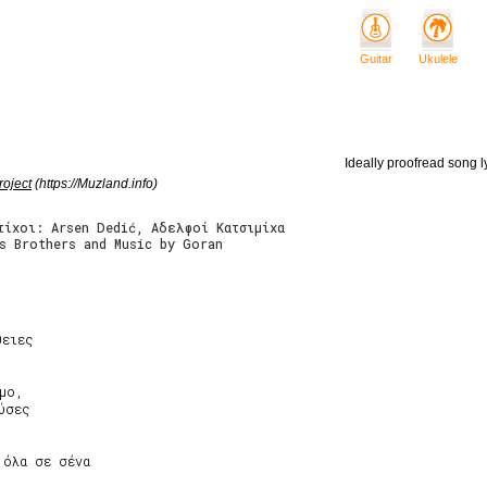
Guitar
Ukulele
Ideally proofread song ly
roject
(https://Muzland.info)
τίχοι: Arsen Dedić, Αδελφοί Κατσιμίχα
as Brothers and Music by Goran
ειες

μο,

σες

όλα σε σένα
