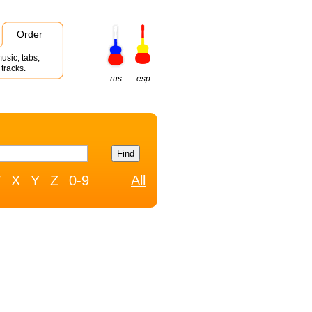
Order
usic, tabs,
tracks.
rus
esp
W
X
Y
Z
0-9
All