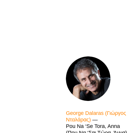
George Dalaras (Γιώργος
Νταλάρας)
—
Pou Na ‘Se Tora, Anna
(Που Να ‘Σαι Τώρα, Άννα)