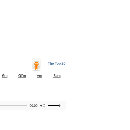
The Top 20
Gm
G#m
Am
Bbm
00:00