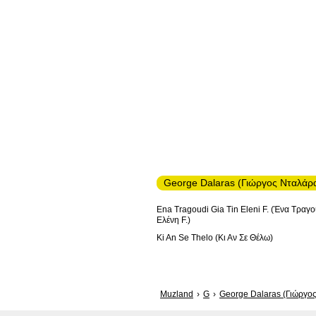
George Dalaras (Γιώργος Νταλάρα
Ena Tragoudi Gia Tin Eleni F. (Ένα Τραγο
Ελένη F.)
Ki An Se Thelo (Κι Αν Σε Θέλω)
Muzland
G
George Dalaras (Γιώργο