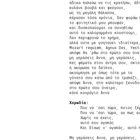
άδικα παλεύω να τις κρατήσω, άδι
κυλάνε βουβά και φεύγουν,

ως τη μεγάλη θάλασσα,

πέρασαν τόσα χρόνια, δεν φοράω π
το φοιτητικό μου μπουφάν,

και δυσκολεύομαι να συνηθίσω

αυτό το καλοραμμένο κουστούμι,

δεν περιφρονώ το χρήμα,

αλλά ούτε με γοητεύει ιδιαίτερα,
Mozart requiem, Agnus Dei, Yeste
απόψε θα ‘ρθω στο πρώτο σου όνει
μη γεράσεις Άννα, μη γεράσεις,

πες ψέματα στον άντρα σου, σκίσ
ή ακύρωσε το δείπνο,

ακούμπησε με όπως τότε με το

γόνατό σου κάτω από το τραπέζι,

απόψε Άννα, στο καλύτερο ξενοδο
στο πρώτο σου όνειρο,

κάνε κουράγιο Άννα

Χορωδία:
     Που να ‘σαι τώρα, ποιος ξέρ
     Που να ‘σαι τώρα, αχ πως αν
     Χωρίς να έχεις,

     αυτό που αγαπάς

     Και δίχως ν’ αγαπάς, αυτό π
Μη γεράσεις Άννα, μη γεράσεις,
