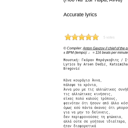
Accurate lyrics
5 votes
© Compiler:
Anton Gavzov // chief of the p
± BPM (tempo): ♩ = 116 beats per minute
Μουσική: Γκόραν Μπρέγκοβιτς / Σ
Lyrics by Arsen Dedić, Katsimih
Bregović
Κάνε κουράγιο Άννα,

πάλεψε τα χρόνια,

Άννα μου με τις αλλιώτικες συνήθ
τις αλλιώτικες κινήσεις,

είχες πολύ καλούς τρόπους,

φαινόταν ότι ήσουν από άλλο κόσ
όμως εσύ πάντα έκανες ότι μπορού
για να μην το δείχνεις,

δεν περιφρονούσες τη φτώχεια,

αλλά ούτε σε γοήτευε ιδιαίτερα, 
ήταν διαφορετικά
