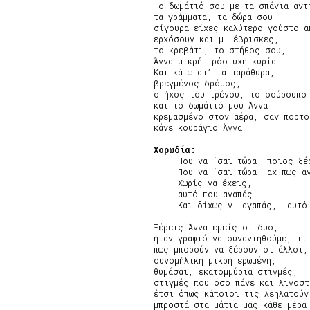
Το δωμάτιό σου με τα σπάνια αντι
τα γράμματα, τα δώρα σου,

σίγουρα είχες καλύτερο γούστο απ
ερχόσουν και μ’ έβρισκες,

το κρεβάτι, το στήθος σου,

Άννα μικρή πρόστυχη κυρία

Και κάτω απ’ τα παράθυρα,

βρεγμένος δρόμος,

ο ήχος του τρένου, το σούρουπο

και το δωμάτιό μου Άννα

κρεμασμένο στον αέρα, σαν πορτοκ
κάνε κουράγιο Άννα

Χορωδία:
     Που να ‘σαι τώρα, ποιος ξέρ
     Που να ‘σαι τώρα, αχ πως αν
     Χωρίς να έχεις,

     αυτό που αγαπάς

     Και δίχως ν’ αγαπάς,  αυτό 
Ξέρεις Άννα εμείς οι δυο,

ήταν γραφτό να συναντηθούμε, τι 
πως μπορούν να ξέρουν οι άλλοι,

συνομήλικη μικρή ερωμένη,

θυμάσαι, εκατομμύρια στιγμές,

στιγμές που όσο πάνε και λιγοστ
έτσι όπως κάποιοι τις λεηλατούν

μπροστά στα μάτια μας κάθε μέρα,