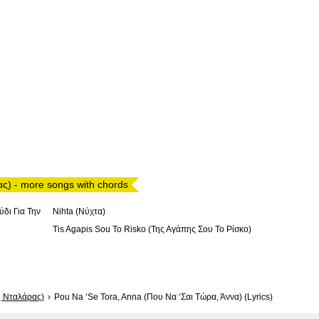
ς) - more songs with chords
ύδι Για Την
Nihta (Νύχτα)
Tis Agapis Sou To Risko (Της Αγάπης Σου Το Ρίσκο)
ς Νταλάρας)
Pou Na ‘Se Tora, Anna (Που Να ‘Σαι Τώρα, Άννα) (Lyrics)