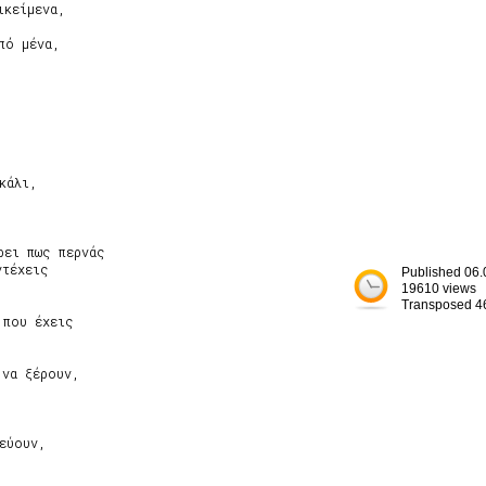
κείμενα,

ό μένα,

άλι,

ει πως περνάς

τέχεις

Published 06.
19610 views
Transposed 4
που έχεις

να ξέρουν,

εύουν,


