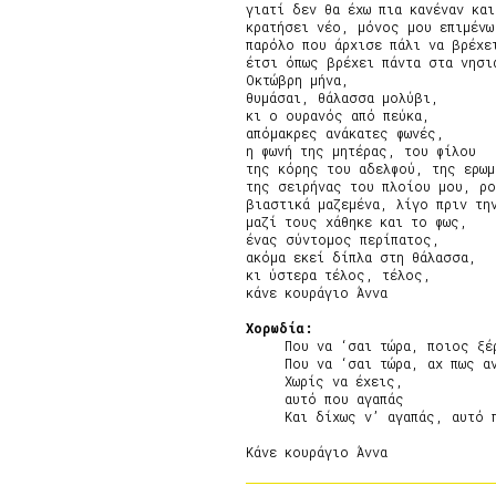
γιατί δεν θα έχω πια κανέναν και
κρατήσει νέο, μόνος μου επιμένω
παρόλο που άρχισε πάλι να βρέχει
έτσι όπως βρέχει πάντα στα νησιά
Οκτώβρη μήνα,

θυμάσαι, θάλασσα μολύβι,

κι ο ουρανός από πεύκα,

απόμακρες ανάκατες φωνές,

η φωνή της μητέρας, του φίλου

της κόρης του αδελφού, της ερωμ
της σειρήνας του πλοίου μου, ρού
βιαστικά μαζεμένα, λίγο πριν την
μαζί τους χάθηκε και το φως,

ένας σύντομος περίπατος,

ακόμα εκεί δίπλα στη θάλασσα,

κι ύστερα τέλος, τέλος,

κάνε κουράγιο Άννα

Χορωδία:
     Που να ‘σαι τώρα, ποιος ξέρ
     Που να ‘σαι τώρα, αχ πως αν
     Χωρίς να έχεις,

     αυτό που αγαπάς

     Και δίχως ν’ αγαπάς, αυτό π