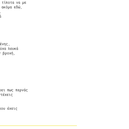
 τίποτα να με

 ακόμα εδώ,





ένης,

χα λευκά

 βροχή,

ει πως περνάς

τέχεις

ου έχεις
