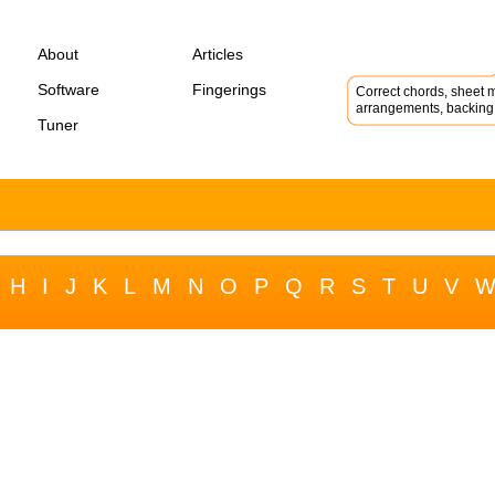
About
Articles
Software
Fingerings
Correct chords, sheet m
arrangements, backing 
Tuner
H
I
J
K
L
M
N
O
P
Q
R
S
T
U
V