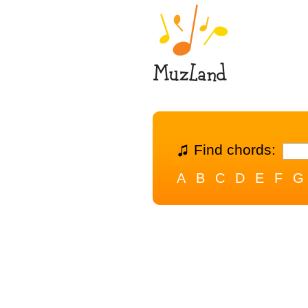
Find chords:
A
B
C
D
E
F
G