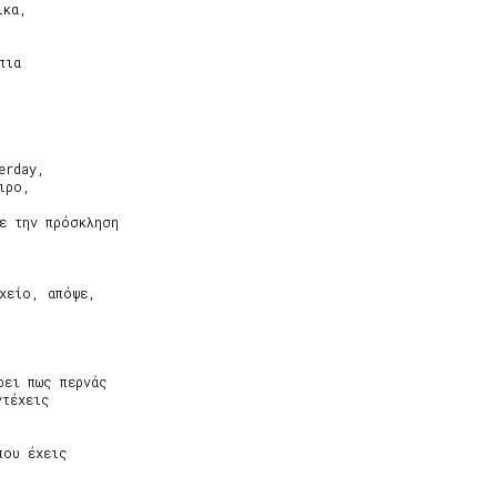
κα,

ια



rday,

ρο,

ε την πρόσκληση

χείο, απόψε,

ει πως περνάς

τέχεις

ου έχεις
