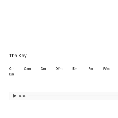
The Key
Cm
C#m
Dm
D#m
Em
Fm
F#m
Bm
00:00