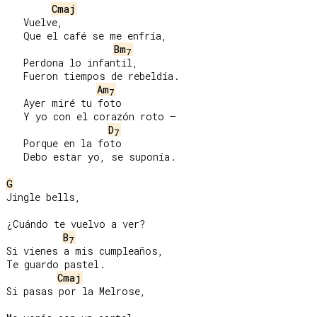
Cmaj
   Vuelve,

   Que el café se me enfría,

Bm
7
   Perdona lo infantil,

   Fueron tiempos de rebeldía.

Am
7
   Ayer miré tu foto

   Y yo con el corazón roto –

D
7
   Porque en la foto

   Debo estar yo, se suponía.

G
Jingle bells,

¿Cuándo te vuelvo a ver?

B
7
Si vienes a mis cumpleaños,

Te guardo pastel.

Cmaj
Si pasas por la Melrose,
