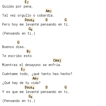
E
7
Quizás por pena,

Am
7
Tal vez orgullo o cobardía.

Dsus
D
G
4
Pero hoy me levanté pensando en ti.

G
6
(Pensando en ti.)

G
Buenos días.

B
7
Te escribo esto

Cmaj
Mientras el desayuno se enfría.

E
7
Cuéntame todo, ¿qué tanto has hecho?

Am
7
¿Qué hay de tu vida?

Dsus
D
G
4
Y es que me levanté pensando en ti.

G
6
(Pensando en ti.)
