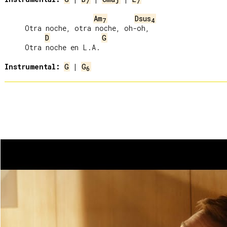
7
7
Am
Dsus
7
4
     Otra noche, otra noche, oh-oh,

D
G
     Otra noche en L.A.

Instrumental:
G
 | 
G
6