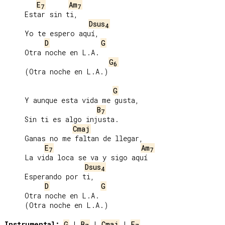
E
Am
7
7
     Estar sin ti,

Dsus
4
     Yo te espero aquí,

D
G
     Otra noche en L.A.

G
6
     (Otra noche en L.A.)

G
     Y aunque esta vida me gusta,

B
7
     Sin ti es algo injusta.

Cmaj
     Ganas no me faltan de llegar,

E
Am
7
7
     La vida loca se va y sigo aquí

Dsus
4
     Esperando por ti,

D
G
     Otra noche en L.A.

     (Otra noche en L.A.)

Instrumental:
G
 | 
B
 | 
Cmaj
 | 
E