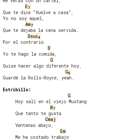
Me verás con un cartel,

E
7
Que te dice “Vuelve a casa”,

Yo no soy aquel,

Am
7
Que te dejaba la cena servida.

Dsus
4
Por el contrario

D
Yo te hago la comida,

G
Quise hacer algo diferente hoy,

G
6
Guardé la Rolls-Royce, yeah.

Estribillo:
G
     Hoy salí en el viejo Mustang

B
7
     Que tanto te gusta

Cmaj
     Ventanas abajo,

Em
     Me ha costado trabajo
