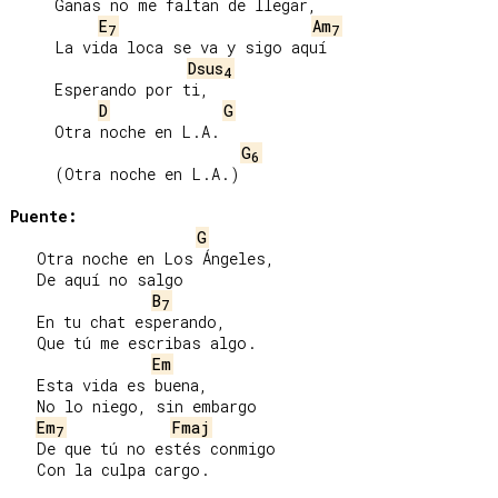
     Ganas no me faltan de llegar,

E
Am
7
7
     La vida loca se va y sigo aquí

Dsus
4
     Esperando por ti,

D
G
     Otra noche en L.A.

G
6
     (Otra noche en L.A.)

Puente:
G
   Otra noche en Los Ángeles,

   De aquí no salgo

B
7
   En tu chat esperando,

   Que tú me escribas algo.

Em
   Esta vida es buena,

   No lo niego, sin embargo

Em
Fmaj
7
   De que tú no estés conmigo

   Con la culpa cargo.
