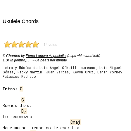
Ukulele Chords
14 votes
© Chorded by
Elena Ladova // specialist
(https://Muzland.info)
± BPM (tempo): ♩ = 84 beats per minute
Letra y Música de Luis Angel O’Neill Laureano, Luís Miguel
Gómez, Ricky Martin, Juan Vargas, Kevyn Cruz, Lenin Yorney
Palacios Machado
Intro:
G
G
Buenos días.

B
7
Lo reconozco,

Cmaj
Hace mucho tiempo no te escribía
