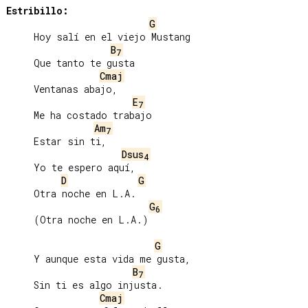
Estribillo:
G
     Hoy salí en el viejo Mustang

B
7
     Que tanto te gusta

Cmaj
     Ventanas abajo,

E
7
     Me ha costado trabajo

Am
7
     Estar sin ti,

Dsus
4
     Yo te espero aquí,

D
G
     Otra noche en L.A.

G
6
     (Otra noche en L.A.)

G
     Y aunque esta vida me gusta,

B
7
     Sin ti es algo injusta.

Cmaj