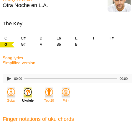
Otra Noche en L.A.
The Key
C
C#
D
Eb
E
F
F#
G
G#
A
Bb
B
Song lyrics
Simplified version
00:00
00:00
Guitar
Ukulele
Top 20
Print
Finger notations of uku chords