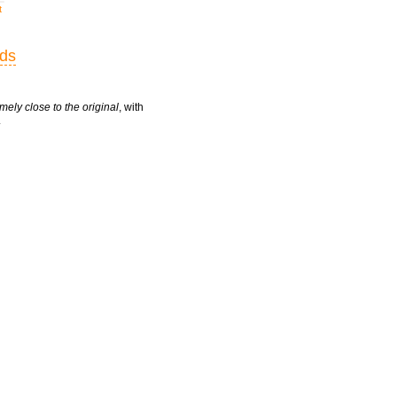
t
rds
mely close to the original
, with
.