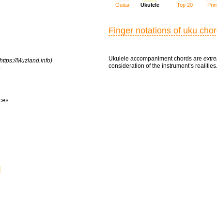
Guitar
Ukulele
Top 20
Prin
Finger notations of uku cho
Ukulele accompaniment chords are
extre
https://Muzland.info)
consideration of the instrument’s realities
e