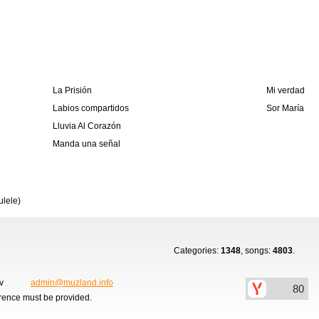
La Prisión
Mi verdad
Labios compartidos
Sor María
Lluvia Al Corazón
Manda una señal
ulele)
Categories:
1348
, songs:
4803
.
ov
admin@muzland.info
erence must be provided.