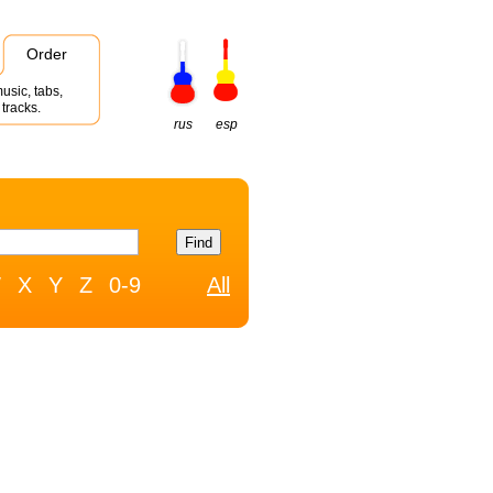
Order
usic, tabs,
tracks.
rus
esp
W
X
Y
Z
0-9
All