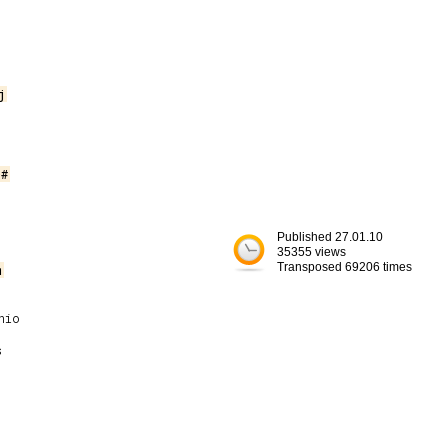
j
D#
Published 27.01.10
35355 views
Transposed 69206 times
m
io


