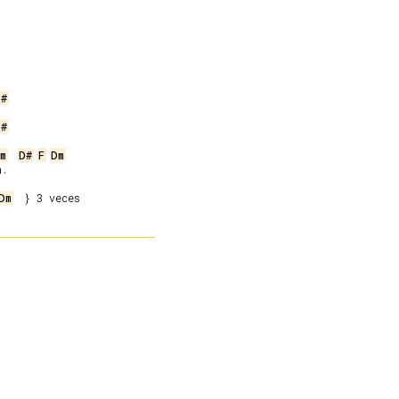
D#
D#
m
D#
F
Dm
.

Dm