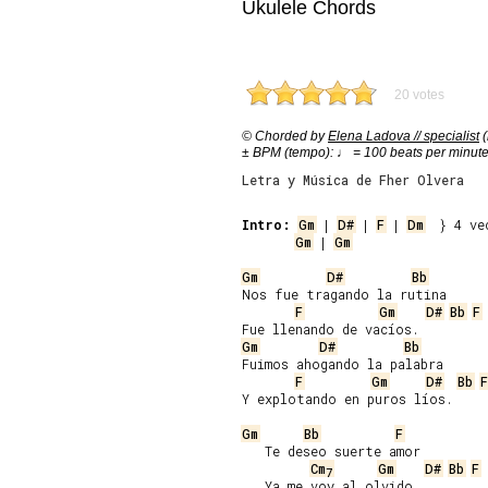
Ukulele Chords
20 votes
© Chorded by
Elena Ladova // specialist
(
± BPM (tempo): ♩ = 100 beats per minut
Letra y Música de Fher Olvera
Intro:
Gm
 | 
D#
 | 
F
 | 
Dm
Gm
 | 
Gm
Gm
D#
Bb
Nos fue tragando la rutina

F
Gm
D#
Bb
F
Gm
D#
Bb
Fuimos ahogando la palabra

F
Gm
D#
Bb
F
Y explotando en puros líos.

Gm
Bb
F
   Te deseo suerte amor

Cm
Gm
D#
Bb
F
7