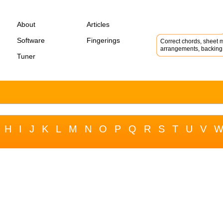
About
Articles
Software
Fingerings
Correct chords, sheet m
arrangements, backing 
Tuner
H
I
J
K
L
M
N
O
P
Q
R
S
T
U
V