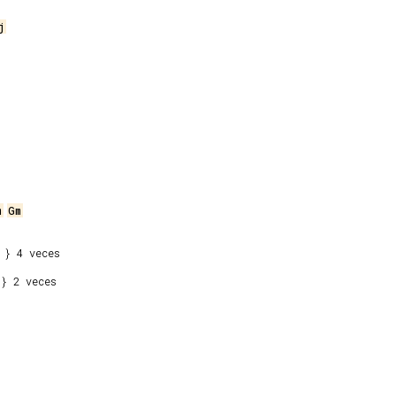
j
m
Gm
} 2 veces
