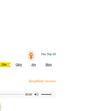
The Top 20
Gm
G#m
Am
Bbm
Simplified version
00:00