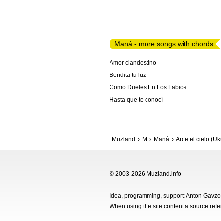
Maná - more songs with chords
Amor clandestino
Bendita tu luz
Como Dueles En Los Labios
Hasta que te conocí
Muzland
M
Maná
Arde el cielo (Uk
© 2003-2026 Muzland.info
Idea, programming, support: Anton Gavz
When using the site content a source ref