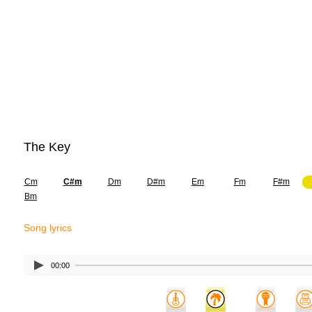
The Key
Cm
C#m
Dm
D#m
Em
Fm
F#m
Bm
Song lyrics
00:00