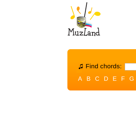
Find chords:
A
B
C
D
E
F
G