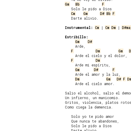
Gm
Bb
F
   Solo le pido a Dios

Cm
Gm
D#
Bb
F
   Darte alivio.

Instrumental:
Cm
 | 
Cm
Dm
 | 
D#ma
Estribillo:
Gm
D#
     Arde,

F
Dm
Gm
     Arde el cielo y el dolor,

F
Dm
     Arde mi espíritu,

Gm
D#
F
     Arde el amor y la luz,

Dm
Gm
D#
F
D
     Arde el cielo amor.

Salio el alcohol, salio el demon
Un infierno, un manicomio.

Gritos, violencia, platos rotos
Como ciega la demencia.

   Solo yo te pido amor

   Que nunca te abandones,

   Solo le pido a Dios

   Darte alivio.
