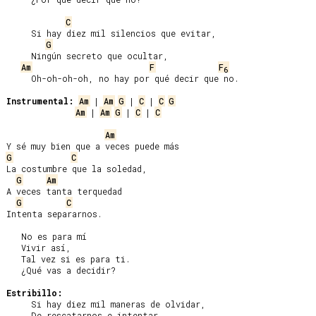
C
     Si hay diez mil silencios que evitar,

G
     Ningún secreto que ocultar,

Am
F
F
6
     Oh-oh-oh-oh, no hay por qué decir que no.

Instrumental:
Am
 | 
Am
G
 | 
C
 | 
C
G
Am
 | 
Am
G
 | 
C
 | 
C
Am
G
C
La costumbre que la soledad,

G
Am
A veces tanta terquedad

G
C
Intenta separarnos.

   No es para mí

   Vivir así,

   Tal vez si es para ti.

   ¿Qué vas a decidir?

Estribillo:
     Si hay diez mil maneras de olvidar,

     De rescatarnos e intentar
