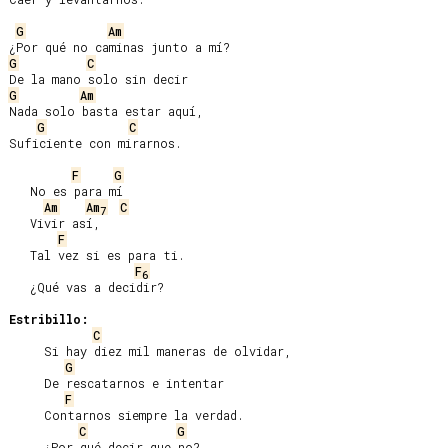
G
Am
G
C
G
Am
Nada solo basta estar aquí,

G
C
Suficiente con mirarnos.

F
G
   No es para mí

Am
Am
C
7
   Vivir así,

F
   Tal vez si es para ti.

F
6
   ¿Qué vas a decidir?

Estribillo:
C
     Si hay diez mil maneras de olvidar,

G
     De rescatarnos e intentar

F
     Contarnos siempre la verdad.

C
G
     ¿Por qué decir que no?
