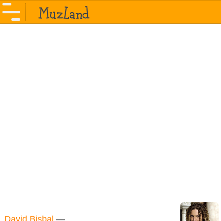
David Bisbal
—