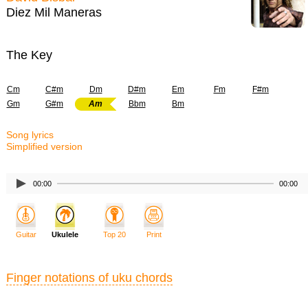
Diez Mil Maneras
The Key
Cm
C#m
Dm
D#m
Em
Fm
F#m
Gm
G#m
Am
Bbm
Bm
Song lyrics
Simplified version
00:00
00:00
Guitar
Ukulele
Top 20
Print
Finger notations of uku chords