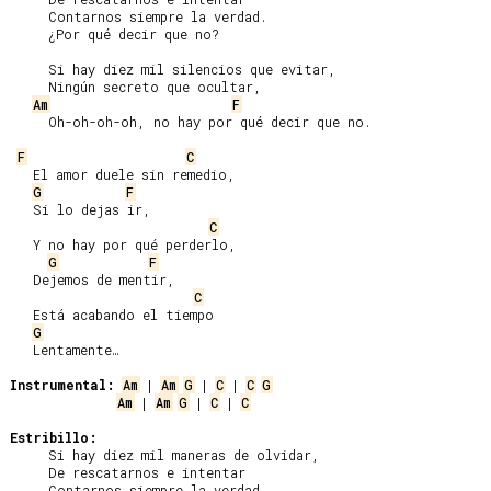
     Contarnos siempre la verdad.

     ¿Por qué decir que no?

     Si hay diez mil silencios que evitar,

     Ningún secreto que ocultar,

Am
F
     Oh-oh-oh-oh, no hay por qué decir que no.

F
C
   El amor duele sin remedio,

G
F
   Si lo dejas ir,

C
   Y no hay por qué perderlo,

G
F
   Dejemos de mentir,

C
   Está acabando el tiempo

G
   Lentamente…

Instrumental:
Am
 | 
Am
G
 | 
C
 | 
C
G
Am
 | 
Am
G
 | 
C
 | 
C
Estribillo:
     Si hay diez mil maneras de olvidar,

     De rescatarnos e intentar

     Contarnos siempre la verdad.
