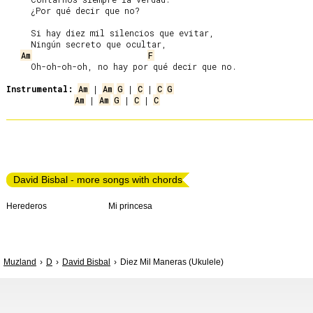
     ¿Por qué decir que no?

     Si hay diez mil silencios que evitar,

     Ningún secreto que ocultar,

Am
F
     Oh-oh-oh-oh, no hay por qué decir que no.

Instrumental:
Am
 | 
Am
G
 | 
C
 | 
C
G
Am
 | 
Am
G
 | 
C
 | 
C
David Bisbal - more songs with chords
Herederos
Mi princesa
Muzland
D
David Bisbal
Diez Mil Maneras (Ukulele)