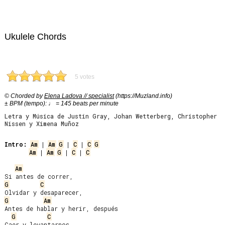
Ukulele Chords
5 votes
© Chorded by
Elena Ladova // specialist
(https://Muzland.info)
± BPM (tempo): ♩ = 145 beats per minute
Letra y Música de Justin Gray, Johan Wetterberg, Christopher
Nissen y Ximena Muñoz
Intro:
Am
 | 
Am
G
 | 
C
 | 
C
G
Am
 | 
Am
G
 | 
C
 | 
C
Am
G
C
G
Am
Antes de hablar y herir, después

G
C
Caer y levantarnos.
