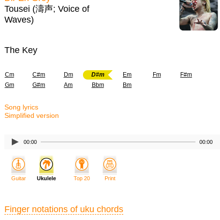
Tousei (濤声; Voice of
Waves)
The Key
Cm
C#m
Dm
D#m
Em
Fm
F#m
Gm
G#m
Am
Bbm
Bm
Song lyrics
Simplified version
00:00
00:00
Guitar
Ukulele
Top 20
Print
Finger notations of uku chords