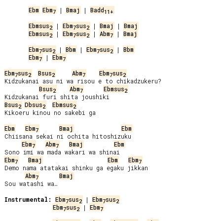
Ebm
Ebm
 | 
Bmaj
 | 
Badd
7
11+
Ebmsus
 | 
Ebm
sus
 | 
Bmaj
 | 
Bmaj
2
7
2
Ebmsus
 | 
Ebm
sus
 | 
Abm
 | 
Bmaj
2
7
2
7
Ebm
sus
 | 
Bbm
 | 
Ebm
sus
 | 
Bbm
7
2
7
2
Ebm
 | 
Ebm
7
7
Ebm
sus
Bsus
Abm
Ebm
sus
7
2
2
7
7
2
Kidzukanai asu ni wa risou e to chikadzukeru?

Bsus
Abm
Ebmsus
2
7
2
Bsus
Dbsus
Ebmsus
2
2
2
Kikoeru kinou no sakebi ga

Ebm
Ebm
Bmaj
Ebm
7
Chiisana sekai ni ochita hitoshizuku

Ebm
Abm
Bmaj
Ebm
7
7
Ebm
Bmaj
Ebm
Ebm
7
7
Demo nama atatakai shinku ga egaku jikkan

Abm
Bmaj
7
Sou watashi wa…

Instrumental:
Ebm
sus
 | 
Ebm
sus
7
2
7
2
Ebm
sus
 | 
Ebm
7
2
7