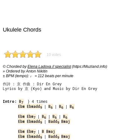
Ukulele Chords
10 votes
© Chorded by
Elena Ladova // specialist
(https://Muzland.info)
» Ordered by Anton Nikitin
± BPM (tempo): ♩ = 112 beats per minute
作詩 : 京 作曲 : Dir En Grey
Lyrics by 京 (Kyo) and Music by Dir En Grey
Intro:
B
7
Ebm
Ebmadd
 | 
B
 | 
B
 | 
B
9
6
6
6
Ebm
Ebm
 | 
B
 | 
B
 | 
B
7
6
6
6
Ebm
Ebmadd
 | 
Badd
Bmaj
9
9
Ebm
Ebm
 | 
B
Bmaj
7
Ebm
Ebmadd
 | 
Badd
Bmaj
9
9