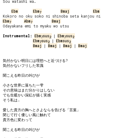
Sou watashi wa…

Ebm
Ebm
Bmaj
Ebm
7
Ebm
Abm
Bmaj
7
7
Odayakana emi to myaku wo utsu

Instrumental:
Ebm
sus
 | 
Ebm
sus
7
2
7
2
Ebm
sus
 | 
Ebmsus
7
2
2
Bmaj
 | 
Bmaj
 | 
Bmaj
 | 
Bmaj
気付かない明日には理想へと近づける?

気付かないフリした常識

聞こえる昨日の叫びが

小さな世界に落ちた一雫

その意味はまだ分かりはしない

でも生暖かい深紅が描く実感

そう私は…

愛した貴方の胸へとさよならを告げる「言葉」

閉じて行く優しい風に触れて

貴方色に変わって

聞こえる昨日の叫びが
