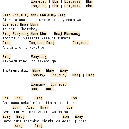
Ebm
sus
 | 
Bbm
 | 
Ebm
sus
 | 
Bbm
7
2
7
2
Ebm
sus
 | 
Bbm
 | 
Ebm
sus
 | 
Bbm
7
2
7
2
Bmaj
Ebm
sus
Abm
Ebm
sus
Bmaj
7
2
7
7
2
Ebm
sus
Bmaj
Ebm
7
2
7
Bmaj
Ebm
sus
Abm
Bbm
Bmaj
Ebm
sus
7
2
7
7
2
Bmaj
Ebm
sus
Bmaj
Ebm
sus
7
2
7
2
Anata iro ni kawatte

Bmaj
Ebm
sus
7
2
Kikoeru kinou no sakebi ga

Instrumental:
Ebm
 | 
Ebm
 | 
Ebm
7
7
7
Ebmsus
 | 
Ebm
sus
 | 
Bmaj
 | 
Bmaj
2
7
2
Ebmsus
 | 
Ebm
sus
2
7
2
Bmaj
 | 
Bmaj
Ebm
Ebm
Bmaj
Ebm
7
Chiisana sekai ni ochita hitoshizuku

Ebm
Abm
Bmaj
Ebm
7
7
Ebm
Bmaj
Ebm
Ebm
7
7
Demo nama atatakai shinku ga egaku jikkan

Abm
Bmaj
7