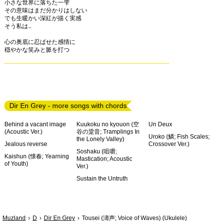
小さな世界に落ちた一雫

その意味はまだ分かりはしない

でも生暖かい深紅が描く実感

そう私は…

心の奥底に忍ばせた感情に

Dir En Grey - more songs with chords
Behind a vacant image
Kuukoku no kyouon (空
Un Deux
(Acoustic Ver.)
谷の跫音; Tramplings In
Uroko (鱗; Fish Scales;
the Lonely Valley)
Jealous reverse
Crossover Ver.)
Soshaku (咀嚼;
Kaishun (懐春; Yearning
Mastication; Acoustic
of Youth)
Ver.)
Sustain the Untruth
Muzland
D
Dir En Grey
Tousei (濤声; Voice of Waves) (Ukulele)