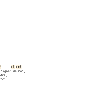
5
5
5
F
F#
oigner de moi,

dra,

toi.
