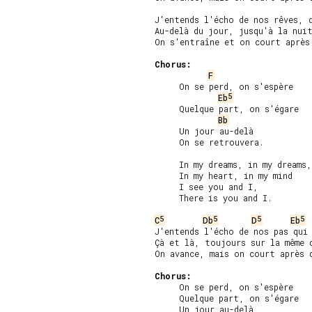
J'entends l'écho de nos rêves, d
Au-delà du jour, jusqu'à la nuit
On s'entraîne et on court après 
Chorus:
F
     On se perd, on s'espère

5
Eb
     Quelque part, on s'égare

Bb
     Un jour au-delà

     On se retrouvera.

     In my dreams, in my dreams,

     In my heart, in my mind

     I see you and I,

     There is you and I.

5
5
5
5
C
Db
D
Eb
J'entends l'écho de nos pas qui 
Çà et là, toujours sur la même d
On avance, mais on court après q
Chorus:
     On se perd, on s'espère

     Quelque part, on s'égare

     Un jour au-delà
