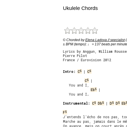
Ukulele Chords
© Chorded by
Elena Ladova // specialist
(
± BPM (tempo): ♩ = 137 beats per minut
Lyrics by Anggun, William Rousse
Pierre Pilot
France / Eurovision 2012
5
5
Intro:
C
 | 
C
5
C
 |   

   You and I,

5
Eb
 |    

   You and I…

5
5
5
5
Instrumental:
C
Db
 | 
D
D
Eb
5
F
J'entends l'écho de nos pas, tou
Marche au pas, jamais dans le mê
On avance, mais on court après q