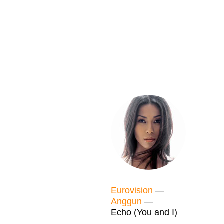
Eurovision
—
Anggun
—
Echo (You and I)