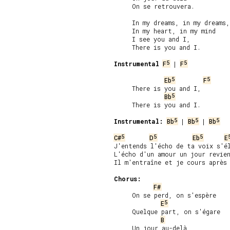
     On se retrouvera.

     In my dreams, in my dreams,

     In my heart, in my mind

     I see you and I,

     There is you and I.

5
5
Instrumental
F
 | 
F
5
5
Eb
F
     There is you and I,

5
Bb
     There is you and I.

5
5
5
Instrumental:
Bb
 | 
Bb
 | 
Bb
5
5
5
C#
D
Eb
E
J'entends l'écho de ta voix s'él
L'écho d'un amour un jour revien
Il m'entraîne et je cours après 
Chorus:
F#
     On se perd, on s'espère

5
E
     Quelque part, on s'égare

B
     Un jour au-delà
