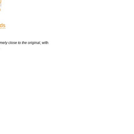
t
rds
mely close to the original
, with
.