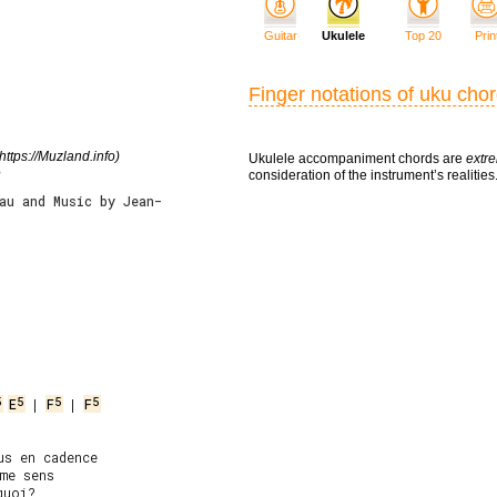
Guitar
Ukulele
Top 20
Prin
Finger notations of uku cho
https://Muzland.info)
Ukulele accompaniment chords are
extre
e
consideration of the instrument’s realities
au and Music by Jean-
5
5
5
5
E
 | 
F
 | 
F
s en cadence

me sens

uoi?
