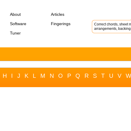
About
Articles
Software
Fingerings
Correct chords, sheet m
arrangements, backing 
Tuner
H
I
J
K
L
M
N
O
P
Q
R
S
T
U
V