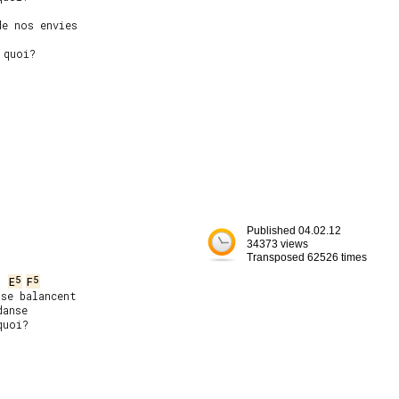
e nos envies



quoi?

Published 04.02.12
34373 views
Transposed 62526 times
5
5
E
F
se balancent

anse

uoi?
