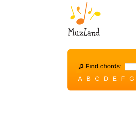
Find chords:
A
B
C
D
E
F
G