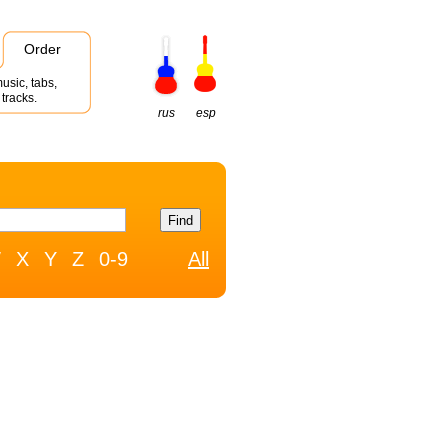
Order
usic, tabs,
tracks.
rus
esp
W
X
Y
Z
0-9
All