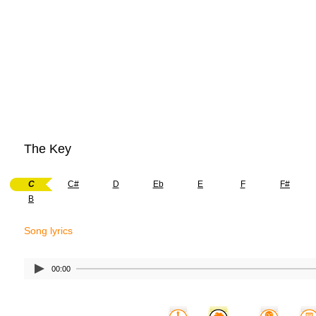
The Key
C
C#
D
Eb
E
F
F#
B
Song lyrics
00:00