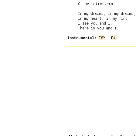
     On se retrouvera.

     In my dreams, in my dreams,

     In my heart, in my mind

     I see you and I,

     There is you and I.

5
5
Instrumental:
F#
 | 
F#