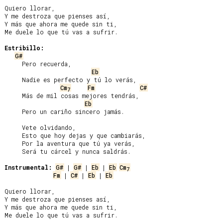
Quiero llorar,

Y me destroza que pienses así,

Y más que ahora me quede sin ti,

Me duele lo que tú vas a sufrir.

Estribillo:
G#
     Pero recuerda,

Eb
     Nadie es perfecto y tú lo verás,

Cm
Fm
C#
7
     Más de mil cosas mejores tendrás,

Eb
     Pero un cariño sincero jamás.

     Vete olvidando,

     Esto que hoy dejas y que cambiarás,

     Por la aventura que tú ya verás,

     Será tu cárcel y nunca saldrás.

Instrumental:
G#
 | 
G#
 | 
Eb
 | 
Eb
Cm
7
Fm
 | 
C#
 | 
Eb
 | 
Eb
Quiero llorar,

Y me destroza que pienses así,

Y más que ahora me quede sin ti,

Me duele lo que tú vas a sufrir.
