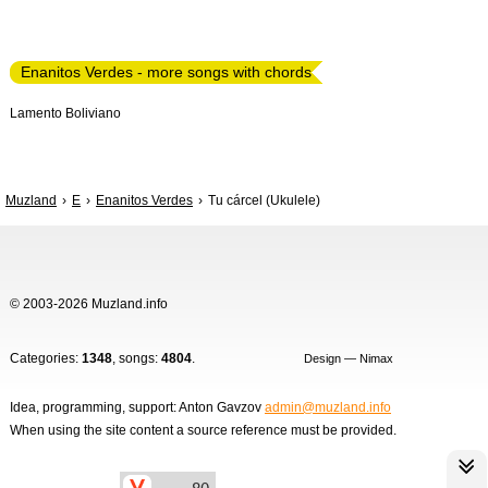
Enanitos Verdes - more songs with chords
Lamento Boliviano
Muzland
E
Enanitos Verdes
Tu cárcel (Ukulele)
© 2003-2026 Muzland.info
Categories:
1348
, songs:
4804
.
Design — Nimax
Idea, programming, support: Anton Gavzov
admin@muzland.info
When using the site content a source reference must be provided.