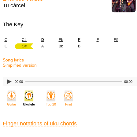
Tu cárcel
The Key
C
C#
D
Eb
E
F
F#
G
G#
A
Bb
B
Song lyrics
Simplified version
00:00
00:00
Guitar
Ukulele
Top 20
Print
Finger notations of uku chords