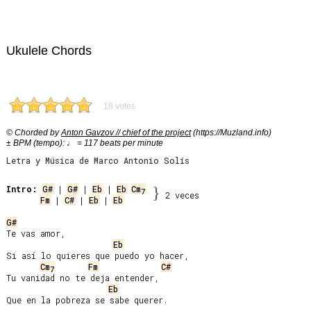
Ukulele Chords
18 votes
© Chorded by
Anton Gavzov // chief of the project
(https://Muzland.info)
± BPM (tempo): ♩ = 117 beats per minute
Letra y Música de Marco Antonio Solís
Intro:
G#
 | 
G#
 | 
Eb
 | 
Eb
Cm
}
7
2 veces
Fm
 | 
C#
 | 
Eb
 | 
Eb
G#
Te vas amor,

Eb
Si así lo quieres que puedo yo hacer,

Cm
Fm
C#
7
Tu vanidad no te deja entender,

Eb
Que en la pobreza se sabe querer.
