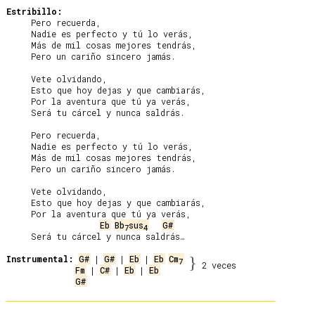
Estribillo:
     Pero recuerda,

     Nadie es perfecto y tú lo verás,

     Más de mil cosas mejores tendrás,

     Pero un cariño sincero jamás.

     Vete olvidando,

     Esto que hoy dejas y que cambiarás,

     Por la aventura que tú ya verás,

     Será tu cárcel y nunca saldrás.

     Pero recuerda,

     Nadie es perfecto y tú lo verás,

     Más de mil cosas mejores tendrás,

     Pero un cariño sincero jamás.

     Vete olvidando,

     Esto que hoy dejas y que cambiarás,

     Por la aventura que tú ya verás,

Eb
Bb
sus
G#
7
4
     Será tu cárcel y nunca saldrás…

Instrumental:
G#
 | 
G#
 | 
Eb
 | 
Eb
Cm
}
7
2 veces
Fm
 | 
C#
 | 
Eb
 | 
Eb
G#