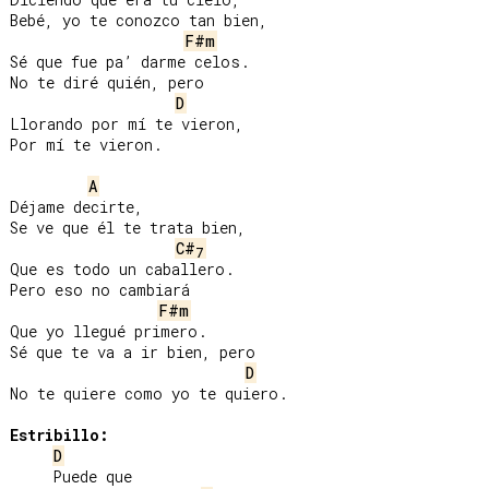
Bebé, yo te conozco tan bien,

F#m
Sé que fue pa’ darme celos.

No te diré quién, pero

D
Llorando por mí te vieron,

Por mí te vieron.

A
Déjame decirte,

Se ve que él te trata bien,

C#
7
Que es todo un caballero.

Pero eso no cambiará

F#m
Que yo llegué primero.

Sé que te va a ir bien, pero

D
No te quiere como yo te quiero.

Estribillo:
D
     Puede que
