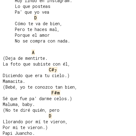
     Muy lindo en Instagram.

     Lo que posteas

     Pa’ que yo vea

D
     Cómo te va de bien,

     Pero te haces mal,

     Porque el amor

     No se compra con nada.

A
(Deja de mentirte.

La foto que subiste con él,

C#
7
Diciendo que era tu cielo.)

Mamacita.

(Bebé, yo te conozco tan bien,

F#m
Sé que fue pa’ darme celos.)

Maluma, baby.

(No te diré quién, pero

D
Llorando por mí te vieron,

Por mi te vieron.)
