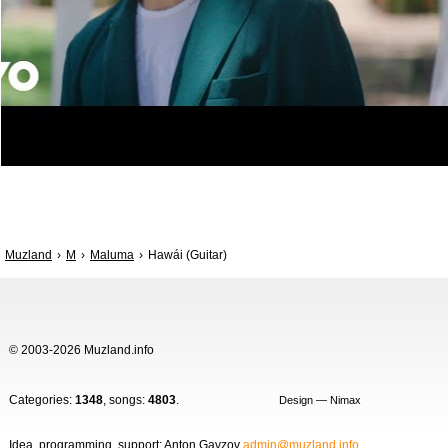
Muzland
M
Maluma
Hawái (Guitar)
© 2003-2026 Muzland.info
Categories:
1348
, songs:
4803
.
Design — Nimax
Idea, programming, support: Anton Gavzov
admin@muzland.info