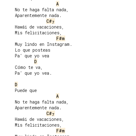
A
     No te haga falta nada,

     Aparentemente nada.

C#
7
     Hawái de vacaciones,

     Mis felicitaciones,

F#m
     Muy lindo en Instagram.

     Lo que posteas

     Pa’ que yo vea

D
     Cómo te va,

     Pa’ que yo vea.

D
     Puede que

A
     No te haga falta nada,

     Aparentemente nada.

C#
7
     Hawái de vacaciones,

     Mis felicitaciones,

F#m