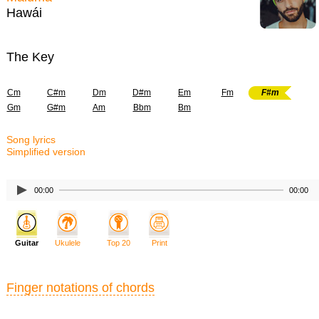
Hawái
The Key
Cm
C#m
Dm
D#m
Em
Fm
F#m
Gm
G#m
Am
Bbm
Bm
Song lyrics
Simplified version
00:00
00:00
Guitar
Ukulele
Top 20
Print
Finger notations of chords