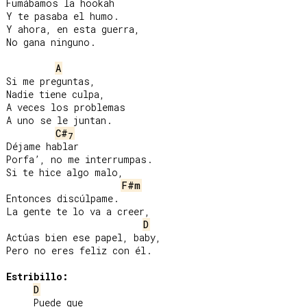
Fumábamos la hookah

Y te pasaba el humo.

Y ahora, en esta guerra,

No gana ninguno.

A
Si me preguntas,

Nadie tiene culpa,

A veces los problemas

A uno se le juntan.

C#
7
Déjame hablar

Porfa’, no me interrumpas.

Si te hice algo malo,

F#m
Entonces discúlpame.

La gente te lo va a creer,

D
Actúas bien ese papel, baby,

Pero no eres feliz con él.

Estribillo:
D
     Puede que
