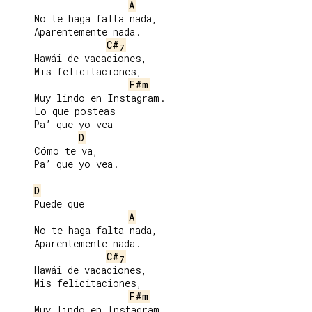
A
     No te haga falta nada,

     Aparentemente nada.

C#
7
     Hawái de vacaciones,

     Mis felicitaciones,

F#m
     Muy lindo en Instagram.

     Lo que posteas

     Pa’ que yo vea

D
     Cómo te va,

     Pa’ que yo vea.

D
     Puede que

A
     No te haga falta nada,

     Aparentemente nada.

C#
7
     Hawái de vacaciones,

     Mis felicitaciones,

F#m
     Muy lindo en Instagram.
