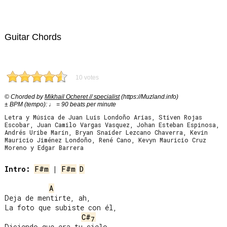
Guitar Chords
10 votes
© Chorded by
Mikhail Ocheret // specialist
(https://Muzland.info)
± BPM (tempo): ♩ = 90 beats per minute
Letra y Música de Juan Luis Londoño Arias, Stiven Rojas
Escobar, Juan Camilo Vargas Vasquez, Johan Esteban Espinosa,
Andrés Uribe Marín, Bryan Snaider Lezcano Chaverra, Kevin
Mauricio Jiménez Londoño, René Cano, Kevyn Mauricio Cruz
Moreno y Edgar Barrera
Intro:
F#m
 | 
F#m
D
A
Deja de mentirte, ah,

La foto que subiste con él,

C#
7
Diciendo que era tu cielo,
