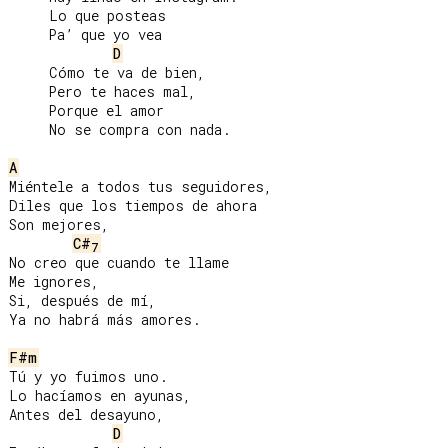
     Lo que posteas

     Pa’ que yo vea

D
     Cómo te va de bien,

     Pero te haces mal,

     Porque el amor

     No se compra con nada.

A
Miéntele a todos tus seguidores,

Diles que los tiempos de ahora

Son mejores,

C#
7
No creo que cuando te llame

Me ignores,

Si, después de mí,

Ya no habrá más amores.

F#m
Tú y yo fuimos uno.

Lo hacíamos en ayunas,

Antes del desayuno,

D