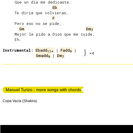
     Que un día me dedicaste.

Eb
     Te diría que volvieras,

F
     Pero eso no se pide,

Gm
Dm
7
     Mejor le pido a Dios que me cuide,

     Eh.

Instrumental:
Ebadd
 | 
Fadd
}
11+
9
×4
Gmadd
 | 
Dm
9
7
Manuel Turizo - more songs with chords
Copa Vacía (Shakira)