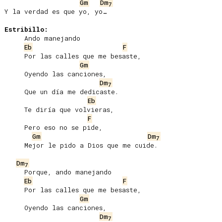
Gm
Dm
7
Y la verdad es que yo, yo…

Estribillo:
     Ando manejando

Eb
F
     Por las calles que me besaste,

Gm
     Oyendo las canciones,

Dm
7
     Que un día me dedicaste.

Eb
     Te diría que volvieras,

F
     Pero eso no se pide,

Gm
Dm
7
     Mejor le pido a Dios que me cuide.

Dm
7
     Porque, ando manejando

Eb
F
     Por las calles que me besaste,

Gm
     Oyendo las canciones,

Dm
7