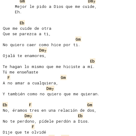
Gm
Dm
7
     Mejor le pido a Dios que me cuide,

     Eh.

Eb
Que me cuide de otra

Que se parezca a ti,

Gm
No quiero caer como hice por ti.

Dm
7
Ojalá te enamores,

Eb
Te hagan lo mismo que me hiciste a mí.

Tú me enseñaste

F
Gm
A no amar a cualquiera,

Dm
7
Y también como no quiero que me quieran.

Eb
F
Gm
No, éramos tres en una relación de dos,

Dm
Eb
7
No te perdono, pídele perdón a Dios.

F
Dije que te olvidé
