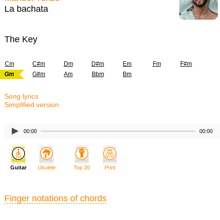
La bachata
The Key
Cm
C#m
Dm
D#m
Em
Fm
F#m
Gm
G#m
Am
Bbm
Bm
Song lyrics
Simplified version
00:00
00:00
Guitar
Ukulele
Top 20
Print
Finger notations of chords