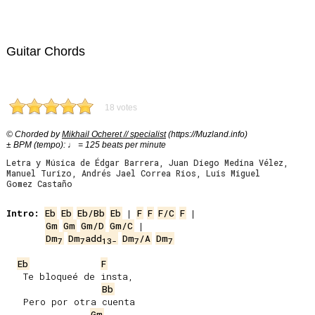
Guitar Chords
18 votes
© Chorded by
Mikhail Ocheret // specialist
(https://Muzland.info)
± BPM (tempo): ♩ = 125 beats per minute
Letra y Música de Édgar Barrera, Juan Diego Medina Vélez,
Manuel Turizo, Andrés Jael Correa Rios, Luis Miguel
Gomez Castaño
Intro:
Eb
Eb
Eb/Bb
Eb
 | 
F
F
F/C
F
Gm
Gm
Gm/D
Gm/C
Dm
Dm
add
Dm
/A
Dm
7
7
13-
7
7
Eb
F
   Te bloqueé de insta,

Bb
   Pero por otra cuenta

Gm