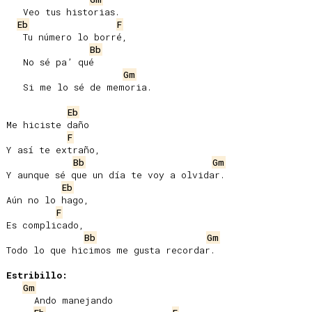
   Veo tus historias.

Eb
F
   Tu número lo borré,

Bb
   No sé pa’ qué

Gm
   Si me lo sé de memoria.

Eb
Me hiciste daño

F
Y así te extraño,

Bb
Gm
Y aunque sé que un día te voy a olvidar.

Eb
Aún no lo hago,

F
Es complicado,

Bb
Gm
Todo lo que hicimos me gusta recordar.

Estribillo:
Gm
     Ando manejando
