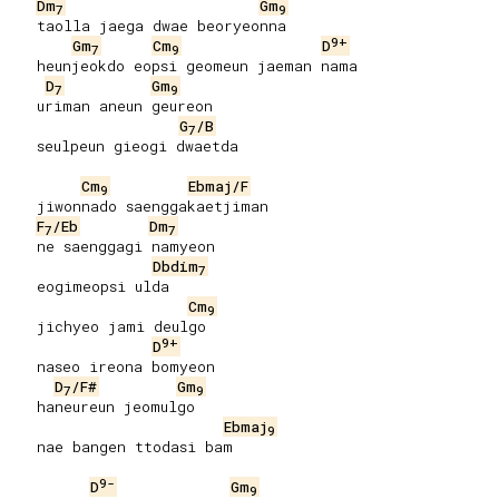
Dm
Gm
7
9
   taolla jaega dwae beoryeonna

9+
Gm
Cm
D
7
9
   heunjeokdo eopsi geomeun jaeman nama

D
Gm
7
9
   uriman aneun geureon

G
/B
7
   seulpeun gieogi dwaetda

Cm
Ebmaj/F
9
   jiwonnado saenggakaetjiman

F
/Eb
Dm
7
7
   ne saenggagi namyeon

Dbdim
7
   eogimeopsi ulda

Cm
9
   jichyeo jami deulgo

9+
D
   naseo ireona bomyeon

D
/F#
Gm
7
9
   haneureun jeomulgo

Ebmaj
9
   nae bangen ttodasi bam

9-
D
Gm
9