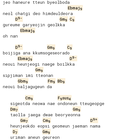
jeo haneure tteun byeolboda

Ebmaj
9
neol chatgi deo himdeuldeora

9-
D
Gm
C
9
9
gureume garyeojin geolkka

Ebmaj
9
oh nan

9-
D
Gm
C
9
9
boijiga ana kkumsogeseorado

9-
Ebmaj
D
9
neoui heunjeogi naege boilkka

Gm
9
sipjiman imi tteonan

Gbm
Fm
Bb
9
9
9
neoui baljagugeun da

Cm
F
sus
9
9
4
   sigeotda neowa nae ondoneun tteugeopge

Dm
Gm
7
9
   taolla jaega dwae beoryeonna

9+
Gm
Cm
D
7
9
   heunjeokdo eopsi geomeun jaeman nama

D
Gm
7
9
   uriman aneun geureon
