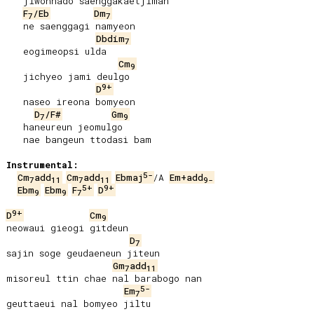
   jiwonnado saenggakaetjiman

F
/Eb
Dm
7
7
   ne saenggagi namyeon

Dbdim
7
   eogimeopsi ulda

Cm
9
   jichyeo jami deulgo

9+
D
   naseo ireona bomyeon

D
/F#
Gm
7
9
   haneureun jeomulgo

   nae bangeun ttodasi bam

Instrumental:
5-
Cm
add
Cm
add
Ebmaj
/A 
Em+add
7
11
7
11
9-
5+
9+
Ebm
Ebm
F
D
9
9
7
9+
D
Cm
9
neowaui gieogi gitdeun

D
7
sajin soge geudaeneun jiteun

Gm
add
7
11
misoreul ttin chae nal barabogo nan

5-
Em
7
geuttaeui nal bomyeo jiltu
