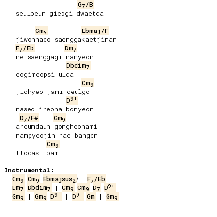
G
/B
7
   seulpeun gieogi dwaetda

Cm
Ebmaj/F
9
   jiwonnado saenggakaetjiman

F
/Eb
Dm
7
7
   ne saenggagi namyeon

Dbdim
7
   eogimeopsi ulda

Cm
9
   jichyeo jami deulgo

9+
D
   naseo ireona bomyeon

D
/F#
Gm
7
9
   areumdaun gongheohami

   namgyeojin nae bangen

Cm
9
   ttodasi bam

Instrumental:
Cm
Cm
Ebmajsus
/F 
F
/Eb
9
9
2
7
9+
Dm
Dbdim
 | 
Cm
Cm
D
D
7
7
9
9
7
9-
9-
Gm
 | 
Gm
D
 | 
D
Gm
 | 
Gm
9
9
9