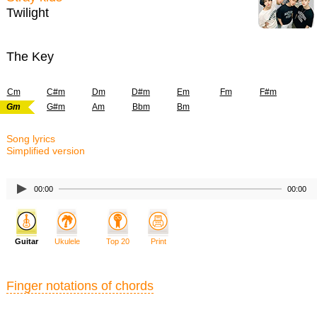
Twilight
The Key
Cm
C#m
Dm
D#m
Em
Fm
F#m
Gm
G#m
Am
Bbm
Bm
Song lyrics
Simplified version
00:00
00:00
Guitar
Ukulele
Top 20
Print
Finger notations of chords