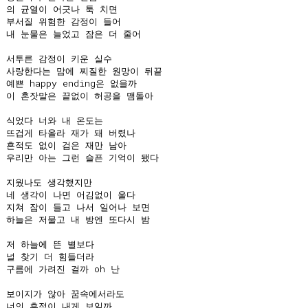
의 균열이 어긋나 툭 치면

부서질 위험한 감정이 들어

내 눈물은 늘었고 잠은 더 줄어

서투른 감정이 키운 실수

사랑한다는 맘에 찌질한 원망이 뒤끝

예쁜 happy ending은 없을까

이 혼잣말은 끝없이 허공을 맴돌아

식었다 너와 내 온도는

뜨겁게 타올라 재가 돼 버렸나

흔적도 없이 검은 재만 남아

우리만 아는 그런 슬픈 기억이 됐다

지웠나도 생각했지만

네 생각이 나면 어김없이 울다

지쳐 잠이 들고 나서 일어나 보면

하늘은 저물고 내 방엔 또다시 밤

저 하늘에 뜬 별보다

널 찾기 더 힘들더라

구름에 가려진 걸까 oh 난

보이지가 않아 꿈속에서라도

너의 흔적이 내게 보일까
