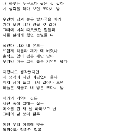
내 하루는 누구보다 짧은 것 같아

네 생각을 하다 보면 또다시 밤

우연히 남겨 놓은 발자국을 따라

가다 보면 너가 있을 것 같아

그때에 너의 따듯했던 말들과

나를 설레게 했던 눈빛들 다

식었다 너와 내 온도는

뜨겁게 타올라 재가 돼 버렸나

흔적도 없이 검은 재만 남아

우리만 아는 그런 슬픈 기억이 됐다

지웠나도 생각했지만

네 생각이 나면 어김없이 울다

지쳐 잠이 들고 나서 일어나 보면

하늘은 저물고 내 방은 또다시 밤

너와의 기억이 깃든

사진 속에 그대는 짙은

미소를 띤 채 날 바라보고 난

그때의 날 보며 질투

이젠 우리 이름에 빗금

영원이라 말하던 믿음
