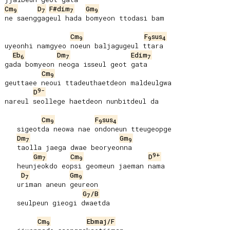
Cm
D
F#dim
Gm
9
7
7
9
ne saenggageul hada bomyeon ttodasi bam

Cm
F
sus
9
9
4
uyeonhi namgyeo noeun baljagugeul ttara

Eb
Dm
Edim
6
7
7
gada bomyeon neoga isseul geot gata

Cm
9
geuttaee neoui ttadeuthaetdeon maldeulgwa

9-
D
nareul seollege haetdeon nunbitdeul da

Cm
F
sus
9
9
4
   sigeotda neowa nae ondoneun tteugeopge

Dm
Gm
7
9
   taolla jaega dwae beoryeonna

9+
Gm
Cm
D
7
9
   heunjeokdo eopsi geomeun jaeman nama

D
Gm
7
9
   uriman aneun geureon

G
/B
7
   seulpeun gieogi dwaetda

Cm
Ebmaj/F
9