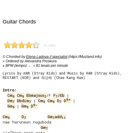
Guitar Chords
6 votes
© Chorded by
Elena Ladova // specialist
(https://Muzland.info)
» Ordered by Alexandra Proskura
± BPM (tempo): ♩ = 81 beats per minute
Lyrics by HAN (Stray Kids) and Music by HAN (Stray Kids),
RESTART (KOR) and 채강해 (Chae Kang Hae)
Intro:
Cm
Cm
Ebmajsus
/F 
F
/Eb
9
9
2
7
9+
Dm
Dbdim
 | 
Cm
Cm
D
D
7
7
9
9
7
9-
Gm
 | 
Gm
D
9
9
Cm
D
Gm
add
9
7
7
11
nae haruneun nuguboda

Gm
7