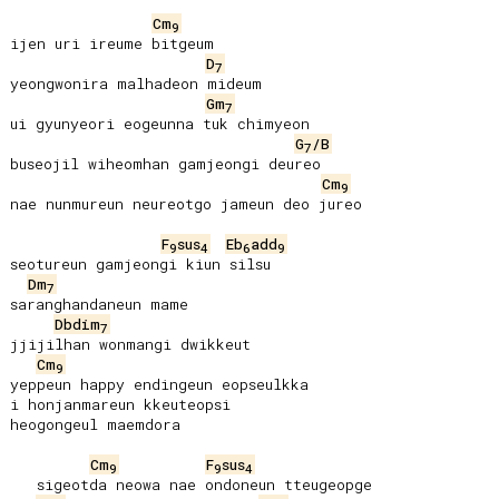
Cm
9
ijen uri ireume bitgeum

D
7
yeongwonira malhadeon mideum

Gm
7
ui gyunyeori eogeunna tuk chimyeon

G
/B
7
buseojil wiheomhan gamjeongi deureo

Cm
9
nae nunmureun neureotgo jameun deo jureo

F
sus
Eb
add
9
4
6
9
seotureun gamjeongi kiun silsu

Dm
7
saranghandaneun mame

Dbdim
7
jjijilhan wonmangi dwikkeut

Cm
9
yeppeun happy endingeun eopseulkka

i honjanmareun kkeuteopsi

heogongeul maemdora

Cm
F
sus
9
9
4
   sigeotda neowa nae ondoneun tteugeopge
