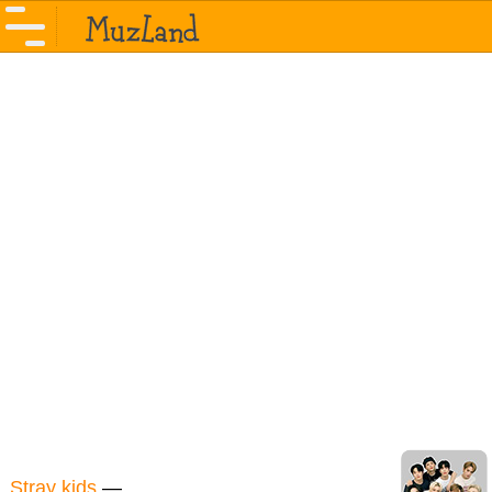
Stray kids
—