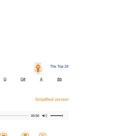
The Top 20
G
G#
A
Bb
Simplified version
00:00