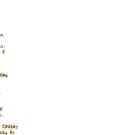
m,

s:

F


Gm
9


F
.

C#dim
7
us
A
4
7