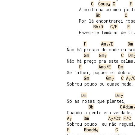
C
Csus
C
F
4
     À noitinha ao meu jardi
Bb
C
     Por lá encontrarei rosa
Bb/D
C/E
F
     Fazem-me lembrar de ti.
F
Am
/E
Dm
7
Não há pressa de onde eu sou
Gm
Gm
C
Dm
7
Não há preço pra esta calma.
F
Am
/E
Dm
7
Se falhei, paguei em dobro;

Gm
Gm
C
A
/
7
7
Sobrou pouco ou quase nada.

Dm
Dm
7
Só as rosas que plantei,

Bb
C#dim
A
Dm
A
/C#
F/C
7
7
F
Bbadd
C
9