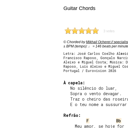
Guitar Chords
3 votes
© Chorded by
Mikhail Ocheret // specialis
± BPM (tempo): ♩ = 146 beats per minut
Letra: José Carlos Coelho Almei
Francisco Raposo, Gonçalo Narci
Aleixo e Miguel Costa; Música: D
Raposo, Luís Aleixo e Miguel Co
Portugal / Eurovision 2026
À capela:
   No silêncio do luar,

   Sopra o vento devagar.

   Traz o cheiro das roseira
   E o teu nome a sussurrar.
Refrão:
F
Bb
     Meu amor, se hoje for
