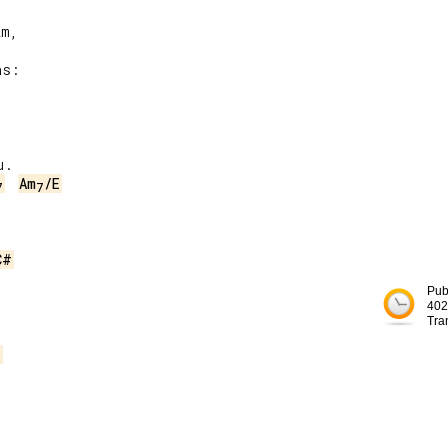
m,

s:



.

Am
/E
7
7


C#
Pub
402
Tra
7