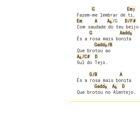
G
Em
7
   Fazem-me lembrar de ti,

Em
A
A
/G   
D/F#
6
   Com saudade do teu beijo.
G
Aadd
9
   És a rosa mais bonita

Gadd
/B
9
   Que brotou ao

A
/C#
D
6
   Sul do Tejo.

G/B
A
   És a rosa maiѕ bonita

Gadd
A
D
9
6