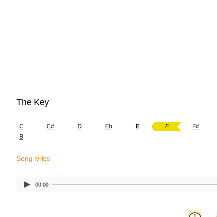
The Key
C
C#
D
Eb
E
F
F#
B
Song lyrics
00:00