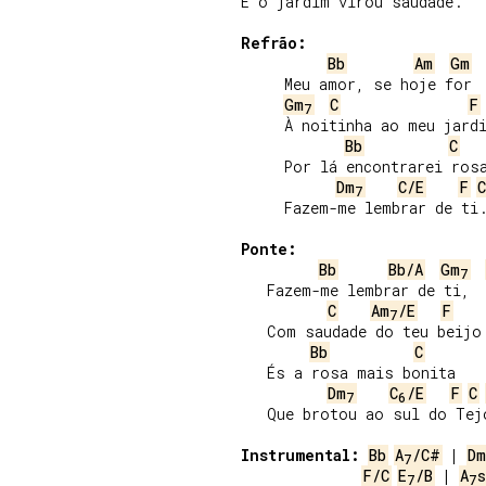
E o jardim virou saudade.

Refrão:
Bb
Am
Gm
     Meu amor, se hoje for

Gm
C
F
7
     À noitinha ao meu jardi
Bb
C
     Por lá encontrarei rosa
Dm
C/E
F
C
7
     Fazem-me lembrar de ti.
Ponte:
Bb
Bb/A
Gm
7
   Fazem-me lembrar de ti,

C
Am
/E
F
7
   Com saudade do teu beijo.
Bb
C
   És a rosa mais bonita

Dm
C
/E
F
C
7
6
   Que brotou ao sul do Tejo
Instrumental:
Bb
A
/C#
 | 
Dm
7
F/C
E
/B
 | 
A
s
7
7