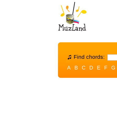
Find chords:
A
B
C
D
E
F
G