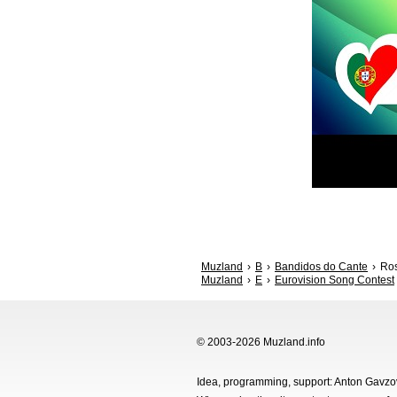
Muzland
B
Bandidos do Cante
Ros
Muzland
E
Eurovision Song Contest
© 2003-2026 Muzland.info
Idea, programming, support: Anton Gavz