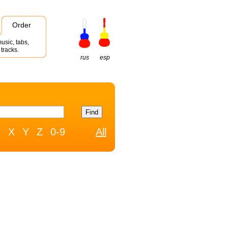
Order
usic, tabs,
tracks.
rus
esp
W
X
Y
Z
0-9
All