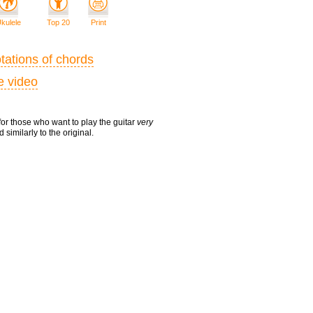
kulele
Top 20
Print
tations of chords
e video
or those who want to play the guitar
very
 similarly to the original.