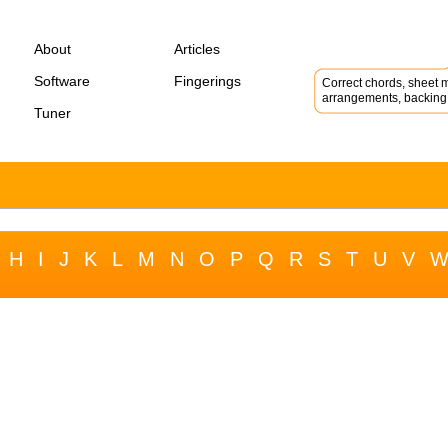
About
Articles
Software
Fingerings
Correct chords, sheet m
arrangements, backing 
Tuner
H
I
J
K
L
M
N
O
P
Q
R
S
T
U
V