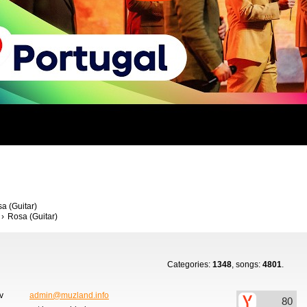
a (Guitar)
Rosa (Guitar)
Categories:
1348
, songs:
4801
.
ov
admin@muzland.info