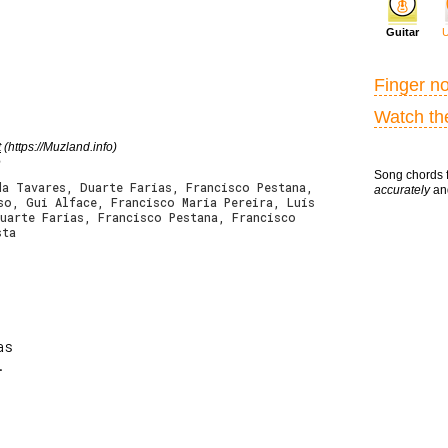
Guitar
U
Finger no
Watch th
t
(https://Muzland.info)
e
Song chords f
da Tavares, Duarte Farias, Francisco Pestana,
accurately
and
so, Gui Alface, Francisco Maria Pereira, Luís
uarte Farias, Francisco Pestana, Francisco
sta
s


