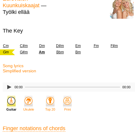
Kuunkuiskaajat
—
Työlki ellää
The Key
Cm
C#m
Dm
D#m
Em
Fm
F#m
Gm
G#m
Am
Bbm
Bm
Song lyrics
Simplified version
00:00
00:00
Guitar
Ukulele
Top 20
Print
Finger notations of chords