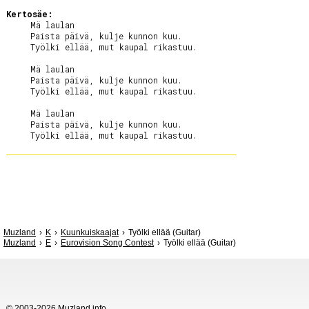
Kertosäe:
     Mä laulan

     Paista päivä, kulje kunnon kuu.

     Työlki ellää, mut kaupal rikastuu.

     Mä laulan

     Paista päivä, kulje kunnon kuu.

     Työlki ellää, mut kaupal rikastuu.

     Mä laulan

     Paista päivä, kulje kunnon kuu.

Muzland
K
Kuunkuiskaajat
Työlki ellää (Guitar)
Muzland
E
Eurovision Song Contest
Työlki ellää (Guitar)
© 2003-2026 Muzland.info