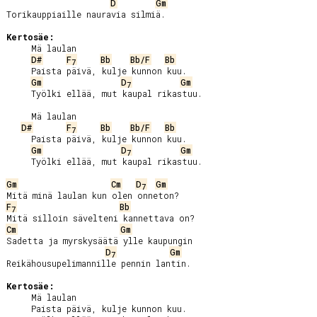
D
Gm
Torikauppiaille nauravia silmiä.

Kertosäe:
     Mä laulan

D#
F
Bb
Bb/F
Bb
7
     Paista päivä, kulje kunnon kuu.

Gm
D
Gm
7
     Työlki ellää, mut kaupal rikastuu.

     Mä laulan

D#
F
Bb
Bb/F
Bb
7
     Paista päivä, kulje kunnon kuu.

Gm
D
Gm
7
     Työlki ellää, mut kaupal rikastuu.

Gm
Cm
D
Gm
7
F
Bb
7
Cm
Gm
Sadetta ja myrskysäätä ylle kaupungin

D
Gm
7
Reikähousupelimannille pennin lantin.

Kertosäe:
     Mä laulan

     Paista päivä, kulje kunnon kuu.
