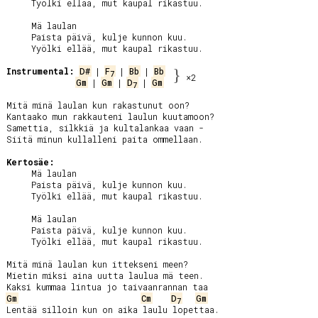
     Työlki ellää, mut kaupal rikastuu.

     Mä laulan

     Paista päivä, kulje kunnon kuu.

     Yyölki ellää, mut kaupal rikastuu.

Instrumental:
D#
 | 
F
 | 
Bb
 | 
Bb
}
7
×2
Gm
 | 
Gm
 | 
D
 | 
Gm
7
Mitä minä laulan kun rakastunut oon?

Kantaako mun rakkauteni laulun kuutamoon?

Samettia, silkkiä ja kultalankaa vaan -

Siitä minun kullalleni paita ommellaan.

Kertosäe:
     Mä laulan

     Paista päivä, kulje kunnon kuu.

     Työlki ellää, mut kaupal rikastuu.

     Mä laulan

     Paista päivä, kulje kunnon kuu.

     Työlki ellää, mut kaupal rikastuu.

Mitä minä laulan kun ittekseni meen?

Mietin miksi aina uutta laulua mä teen.

Gm
Cm
D
Gm
7
Lentää silloin kun on aika laulu lopettaa.
