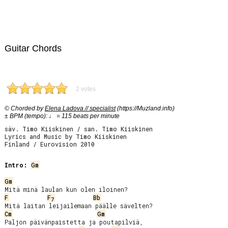
Guitar Chords
2 votes
© Chorded by
Elena Ladova // specialist
(https://Muzland.info)
± BPM (tempo): ♩ = 115 beats per minute
säv. Timo Kiiskinen / san. Timo Kiiskinen
Lyrics and Music by Timo Kiiskinen
Finland / Eurovision 2010
Intro:
Gm
Gm
F
F
Bb
7
Cm
Gm
Paljon päivänpaistetta ja poutapilviä,
