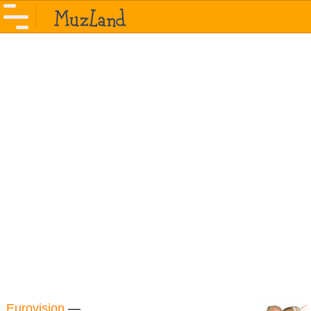
Eurovision
—