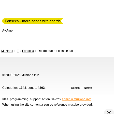
Fonseca - more songs with chords
Ay Amor
Muzland
F
Fonseca
Desde que no estás (Guitar)
© 2003-2026 Muzland.info
Categories:
1348
, songs:
4803
.
Design — Nimax
Idea, programming, support: Anton Gavzov
admin@muzland.info
When using the site content a source reference must be provided.