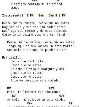
C#m
F#
     Y traigas contigo mi felicidad.

     ¡Uuyy!

Instrumental:
B
F#
 | 
G#m
 | 
C#m
B
 | 
F#
Desde que te fuiste, desde que no estás,

Doy vueltas y vueltas sin poder parar.

Náufrago del tiempo y de esta soledad,

Caigo en un abismo oscuro y sin final.

   Desde que te fuiste, desde que no estás,

   Tengo aquí en mis labios un frío mortal.

   Que solo tus besos me pueden quitar.

Estribillo:
     Desde que te fuiste,

     Desde que no estás,

     Me sabe la vida a amargura y sal.

     Desde que te fuiste,

     Desde que no estás,

     Solo me persigue esta soledad.

D#
G#m
   Mira, te llevaste mis ilusiones,

D#
G#m
   Ay solo, me dejaste en esta ciudad.

C#m
F#