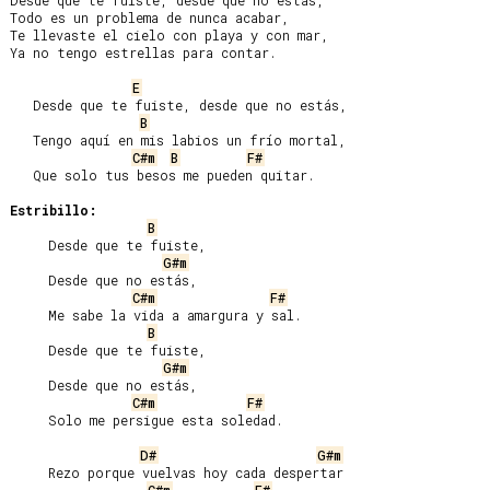
Desde que te fuiste, desde que no estás,

Todo es un problema de nunca acabar,

Te llevaste el cielo con playa y con mar,

Ya no tengo estrellas para contar.

E
   Desde que te fuiste, desde que no estás,

B
   Tengo aquí en mis labios un frío mortal,

C#m
B
F#
   Que solo tus besos me pueden quitar.

Estribillo:
B
     Desde que te fuiste,

G#m
     Desde que no estás,

C#m
F#
     Me sabe la vida a amargura y sal.

B
     Desde que te fuiste,

G#m
     Desde que no estás,

C#m
F#
     Solo me persigue esta soledad.

D#
G#m
     Rezo porque vuelvas hoy cada despertar
