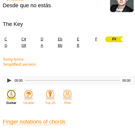
Desde que no estás
The Key
C
C#
D
Eb
E
F
F#
G
G#
A
Bb
B
Song lyrics
Simplified version
00:00
00:00
Guitar
Ukulele
Top 20
Print
Finger notations of chords