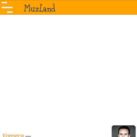
Fonseca
—