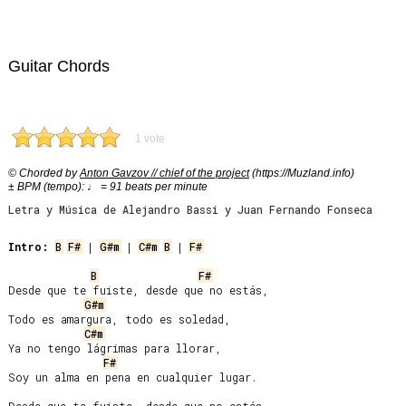
Guitar Chords
1 vote
© Chorded by
Anton Gavzov // chief of the project
(https://Muzland.info)
± BPM (tempo): ♩ = 91 beats per minute
Letra y Música de Alejandro Bassi y Juan Fernando Fonseca
Intro:
B
F#
 | 
G#m
 | 
C#m
B
 | 
F#
B
F#
Desde que te fuiste, desde que no estás,

G#m
Todo es amargura, todo es soledad,

C#m
Ya no tengo lágrimas para llorar,

F#
Soy un alma en pena en cualquier lugar.
