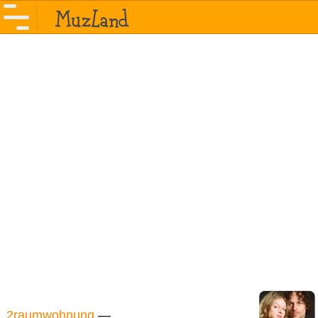
2raumwohnung
—