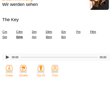
Wir werden sehen
The Key
Cm
C#m
Dm
D#m
Em
Fm
F#m
Gm
G#m
Am
Bbm
Bm
00:00
00:00
Guitar
Ukulele
Top 20
Print