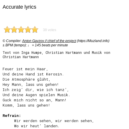
Accurate lyrics
38 votes
© Compiler:
Anton Gavzov // chief of the project
(https://Muzland.info)
± BPM (tempo): ♩ = 145 beats per minute
Text von Inga Humpe, Christian Hartmann und Musik von
Christian Hartmann
Feuer ist mein Haar,

Und deine Hand ist Kerosin.

Die Atmosphäre glüht,

Hey Mann, lass uns gehen!

Ich zeig’ dir, wie ich tanz’,

Und deine Augen spielen Musik.

Guck mich nicht so an, Mann!

Komm, lass uns gehen!

Refrain:
     Wir werden sehen, wir werden sehen,

     Wo wir heut’ landen.
