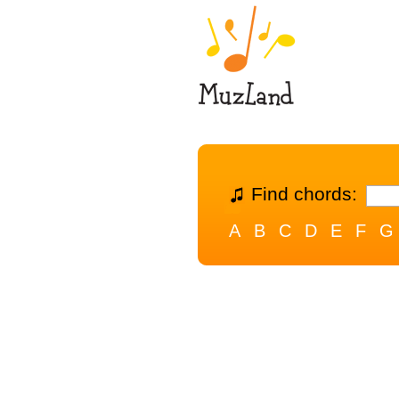
Find chords:
A
B
C
D
E
F
G