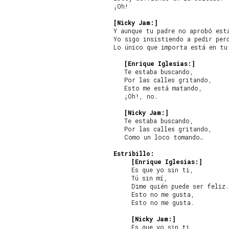
¡Oh!

[Nicky Jam:]
Y aunque tu padre no aprobó esta
Yo sigo insistiendo a pedir perd
Lo único que importa está en tu 
[Enrique Iglesias:]
   Te estaba buscando,

   Por las calles gritando,

   Esto me está matando,

   ¡Oh!, no.

[Nicky Jam:]
   Te estaba buscando,

   Por las calles gritando,

   Como un loco tomando…

Estribillo:
[Enrique Iglesias:]
     Es que yo sin ti,

     Tú sin mí,

     Dime quién puede ser feliz.

     Esto no me gusta,

     Esto no me gusta.

[Nicky Jam:]
     Es que yo sin ti,
