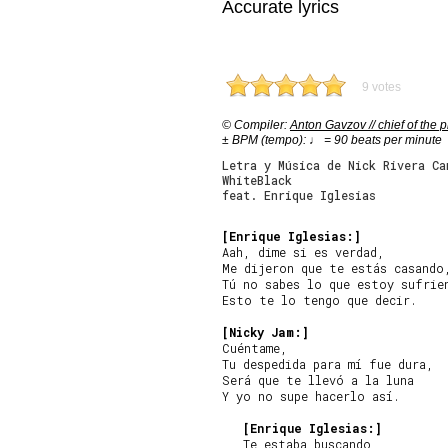
Accurate lyrics
9 votes
© Compiler:
Anton Gavzov // chief of the p
± BPM (tempo): ♩ = 90 beats per minute
Letra y Música de Nick Rivera Ca
WhiteBlack
feat. Enrique Iglesias
[Enrique Iglesias:]
Aah, dime si es verdad,

Me dijeron que te estás casando,
Tú no sabes lo que estoy sufrien
Esto te lo tengo que decir.

[Nicky Jam:]
Cuéntame,

Tu despedida para mí fue dura,

Será que te llevó a la luna

Y yo no supe hacerlo así.

[Enrique Iglesias:]
   Te estaba buscando,
