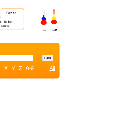
Order
usic, tabs,
tracks.
rus
esp
W
X
Y
Z
0-9
All