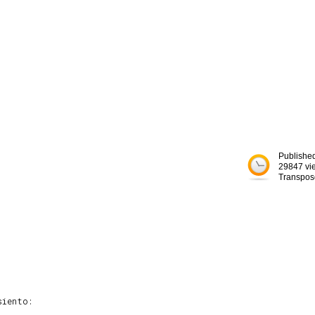
Publishe
29847 vi
Transpos
iento:
