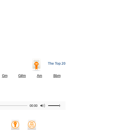
The Top 20
Gm
G#m
Am
Bbm
00:00