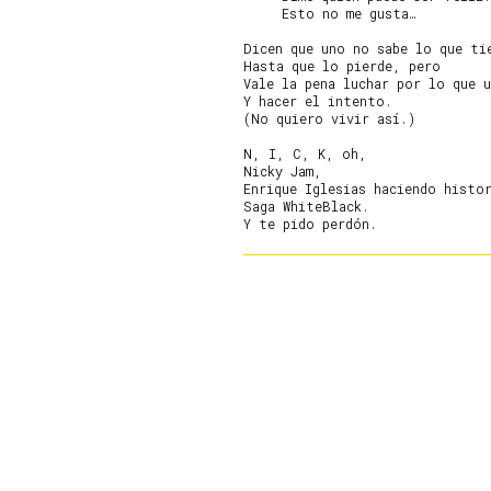
     Esto no me gusta…

Dicen que uno no sabe lo que tie
Hasta que lo pierde, pero

Vale la pena luchar por lo que u
Y hacer el intento.

(No quiero vivir así.)

N, I, C, K, oh,

Nicky Jam,

Enrique Iglesias haciendo histor
Saga WhiteBlack.
