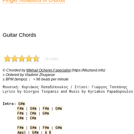
Finger notations of chords
Guitar Chords
14 votes
© Chorded by
Mikhail Ocheret // specialist
(https://Muzland.info)
» Ordered by Vladimir Zhuganar
± BPM (tempo): ♩ = 96 beats per minute
Μουσική: Κυριάκος Παπαδόπουλος / Στίχοι: Γιώργος Τσοπάνης
Lyrics by Giorgos Tsopanis and Music by Kyriakos Papadopoulos
Intro:
G#m
F#m
 | 
G#m
 | 
F#m
 | 
G#m
F#m
 | 
C#m
 | 
G#m
C#m
 | 
C#m
F#m
 | 
G#m
 | 
F#m
 | 
G#m
Amaj
 | 
G#m
 | 
A
B