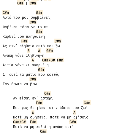
C#m
 | 
C#m
C#m
G#m
Αυτό που μου συμβαίνει,

C#m
Φοβάμαι τόσο να το πω

G#m
Καρδιά μου πληγωμένη

F#m
C#m
Ας ειν’ αλήθεια αυτό που ζω

B
A
G#m
Αγάπη νάνε αληθινή-η

A
C#m/G#
F#m
Αιτία νάνε κι αφορμή-η

G#m
Σ’ αυτά τα μάτια που κοιτώ,

C#m
Τον έρωτα να βρω

C#m
     Αν είσαι εν’ αστέρι,

F#m
G#m
     Που φως θα φέρει στην άδεια μου ζωή

E
A
     Ποτέ μη σβήσεις, ποτέ να μη αφήσεις

C#m/G#
F#m
G#m
     Ποτέ να μη χαθεί η αγάπη αυτή

C#m