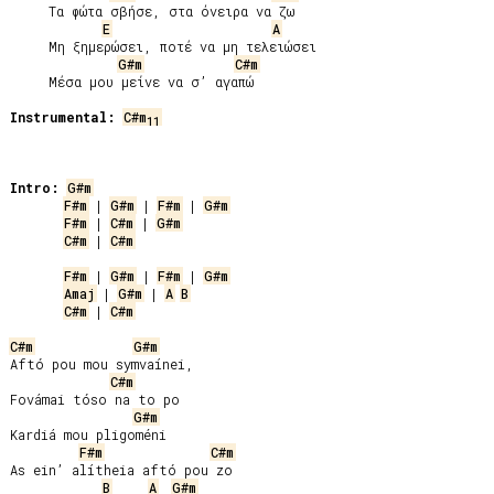
     Τα φώτα σβήσε, στα όνειρα να ζω

E
A
     Μη ξημερώσει, ποτέ να μη τελειώσει

G#m
C#m
     Μέσα μου μείνε να σ’ αγαπώ

Instrumental:
C#m
11
Intro:
G#m
F#m
 | 
G#m
 | 
F#m
 | 
G#m
F#m
 | 
C#m
 | 
G#m
C#m
 | 
C#m
F#m
 | 
G#m
 | 
F#m
 | 
G#m
Amaj
 | 
G#m
 | 
A
B
C#m
 | 
C#m
C#m
G#m
Aftó pou mou symvaínei,

C#m
Fovámai tóso na to po

G#m
Kardiá mou pligoméni

F#m
C#m
As ein’ alítheia aftó pou zo

B
A
G#m