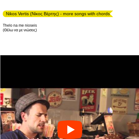
Nikos Vertis (Νίκος Βέρτης) - more songs with chords
Thelo na me nioseis
(Θέλω να με νιώσεις)