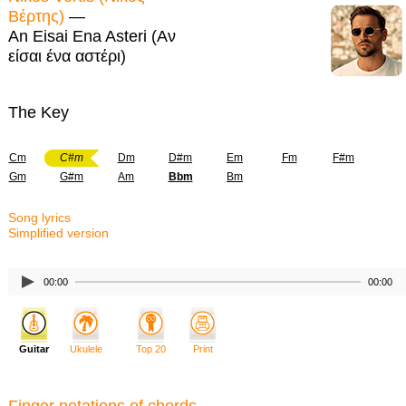
Βέρτης)
—
An Eisai Ena Asteri (Αν
είσαι ένα αστέρι)
The Key
Cm
C#m
Dm
D#m
Em
Fm
F#m
Gm
G#m
Am
Bbm
Bm
Song lyrics
Simplified version
00:00
00:00
Guitar
Ukulele
Top 20
Print