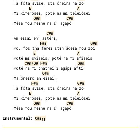
     Ta fóta svíse, sta óneira na zo

E
A
     Mi ximerósei, poté na mi teleiósei

G#m
C#m
     Mésa mou meíne na s’ agapó

C#m
     An eísai en’ astéri,

F#m
G#m
     Pou fos tha férei stin ádeia mou zoí

E
A
     Poté mi svíseis, poté na mi afíseis

C#m/G#
F#m
G#m
     Poté na mi chatheí i agápi aftí

C#m
     Ma óneiro an eísai,

F#m
G#m
     Ta fóta svíse, sta óneira na zo

E
A
     Mi ximerósei, poté na mi teleiósei

G#m
C#m
     Mésa mou meíne na s’ agapó

Instrumental:
C#m
11