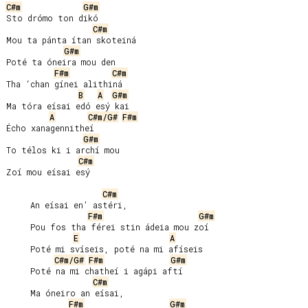
C#m
G#m
Sto drómo ton dikó

C#m
Mou ta pánta ítan skoteiná

G#m
Poté ta óneira mou den

F#m
C#m
Tha ‘chan gínei alithiná

B
A
G#m
Ma tóra eísai edó esý kai

A
C#m/G#
F#m
Écho xanagennitheí

G#m
To télos ki i archí mou

C#m
Zoí mou eísai esý

C#m
     An eísai en’ astéri,

F#m
G#m
     Pou fos tha férei stin ádeia mou zoí

E
A
     Poté mi svíseis, poté na mi afíseis

C#m/G#
F#m
G#m
     Poté na mi chatheí i agápi aftí

C#m
     Ma óneiro an eísai,

F#m
G#m