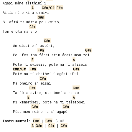
Agápi náne alithiní-i

A
C#m/G#
F#m
Aitía náne ki aformí-i

G#m
S’ aftá ta mátia pou koitó,

C#m
Ton érota na vro

C#m
     An eísai en’ astéri,

F#m
G#m
     Pou fos tha férei stin ádeia mou zoí

E
A
     Poté mi svíseis, poté na mi afíseis

C#m/G#
F#m
G#m
     Poté na mi chatheí i agápi aftí

C#m
     Ma óneiro an eísai,

F#m
G#m
     Ta fóta svíse, sta óneira na zo

E
A
     Mi ximerósei, poté na mi teleiósei

G#m
C#m
     Mésa mou meíne na s’ agapó

Instrumental:
F#m
 | 
G#m
A
G#m
 | 
C#m
 | 
C#m