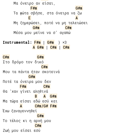
     Μα όνειρο αν είσαι,

F#m
G#m
     Τα φώτα σβήσε, στα όνειρα να ζω

E
A
     Μη ξημερώσει, ποτέ να μη τελειώσει

G#m
C#m
     Μέσα μου μείνε να σ’ αγαπώ

Instrumental:
F#m
 | 
G#m
A
G#m
 | 
C#m
 | 
C#m
C#m
G#m
Στο δρόμο τον δικό

C#m
Μου τα πάντα ήταν σκοτεινά

G#m
Ποτέ τα όνειρα μου δεν

F#m
C#m
Θα ‘χαν γίνει αληθινά

B
A
G#m
Μα τώρα είσαι εδώ εσύ και

A
C#m/G#
F#m
Έχω ξαναγεννηθεί

G#m
Το τέλος κι η αρχή μου

C#m
Ζωή μου είσαι εσύ
