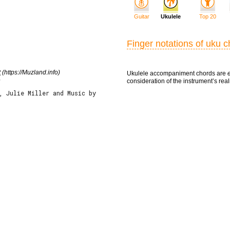
Guitar
Ukulele
Top 20
Finger notations of uku 
t
(https://Muzland.info)
Ukulele accompaniment chords are
e
consideration of the instrument’s reali
, Julie Miller and Music by