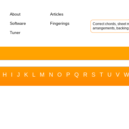
About
Articles
Software
Fingerings
Correct chords, sheet m
arrangements, backing 
Tuner
H
I
J
K
L
M
N
O
P
Q
R
S
T
U
V