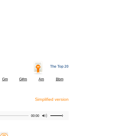
The Top 20
Gm
G#m
Am
Bbm
Simplified version
00:00