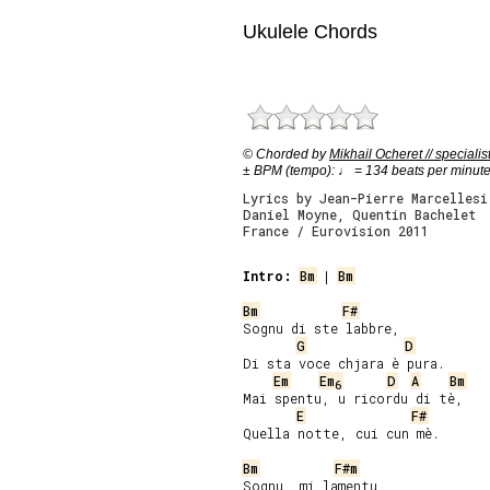
Ukulele Chords
© Chorded by
Mikhail Ocheret // specialis
± BPM (tempo): ♩ = 134 beats per minut
Lyrics by Jean-Pierre Marcellesi
Daniel Moyne, Quentin Bachelet
France / Eurovision 2011
Intro:
Bm
 | 
Bm
Bm
F#
Sognu di ste labbre,

G
D
Di sta voce chjara è pura.

Em
Em
D
A
Bm
6
Mai spentu, u ricordu di tè,

E
F#
Quella notte, cui cun mè.

Bm
F#m
Sognu, mi lamentu
