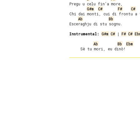
Pregu u celu fin’a more,

G#m
C#
F#
C#
Chi dai monti, cui di frontu a t
Ab
Bb
Esceraghju di stu sognu.

Instrumental:
G#m
C#
 | 
F#
C#
Eb
Ab
Bb
Ebm