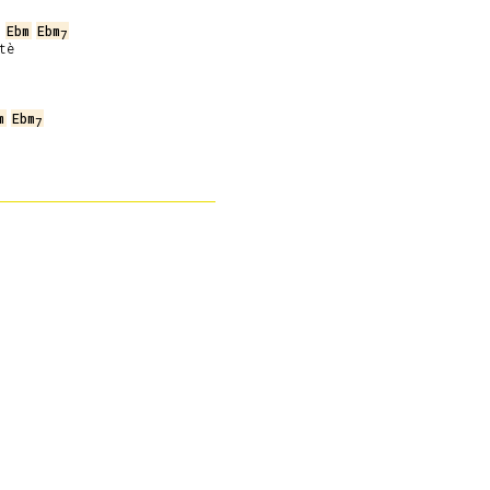
Ebm
Ebm
7
è

m
Ebm
7