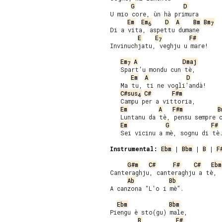
G
D
U mio core, ùn hà primura

Em
Em
D
A
Bm
Bm
6
7
Di a vita, aspettu dumane

E
E
F#
7
Invinuchjatu, veghju u mare!

Em
A
Dmaj
7
   Spart’u mondu cun tè,

Em
A
D
   Ma tu, ti ne vogli’andà!

C#sus
C#
F#m
4
   Campu per a vittoria,

Em
A
F#m
B
   Luntanu da tè, pensu sempre c
Em
G
F#
   Sei vicinu a mè, sognu di tè.
Instrumental:
Ebm
 | 
Bbm
 | 
B
 | 
F
G#m
C#
F#
C#
Ebm
Canteraghju, canteraghju a tè,

Ab
Bb
A canzona “L'o i mè”.

Ebm
Bbm
Piengu è sto(gu) male,

B
F#