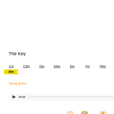
The Key
Cm
C#m
Dm
D#m
Em
Fm
F#m
Bm
Song lyrics
00:00