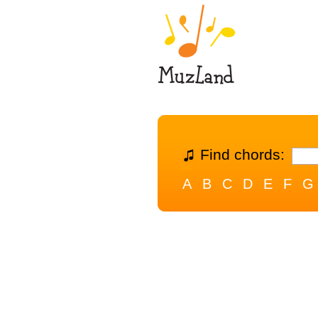
Find chords:
A
B
C
D
E
F
G