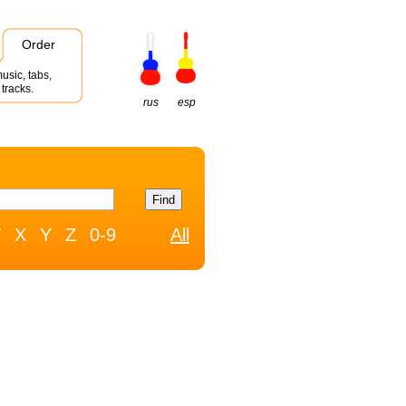
Order
usic, tabs,
tracks.
rus
esp
W
X
Y
Z
0-9
All