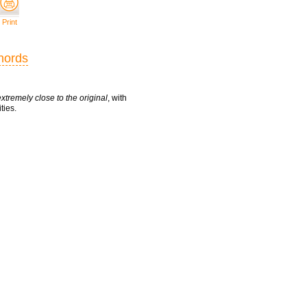
Print
chords
extremely close to the original
, with
ties.