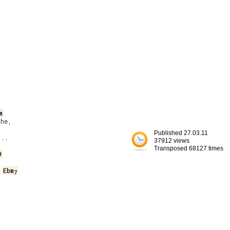
m
he,

Published 27.03.11
..

37912 views
Transposed 68127 times
#
Ebm
7