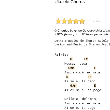
Ukulele Chords
10 votes
© Chorded by
Anton Gavzov // chief of the
± BPM (tempo): ♩ = 96 beats per minute
Letra e música de Sharon Acioly
Lyrics and Music by Sharon Acio
Refrão:
B
F#
     Nossa, nossa,

G#m
E
     Assim você me mata,

B
F#
     Ai se eu te pego,

G#m
E
     Ai ai se eu te pego!

     Delícia, delícia,

     Assim você me mata,

     Ai se eu te pego,
