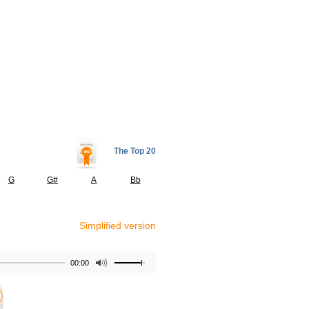
The Top 20
G
G#
A
Bb
Simplified version
00:00