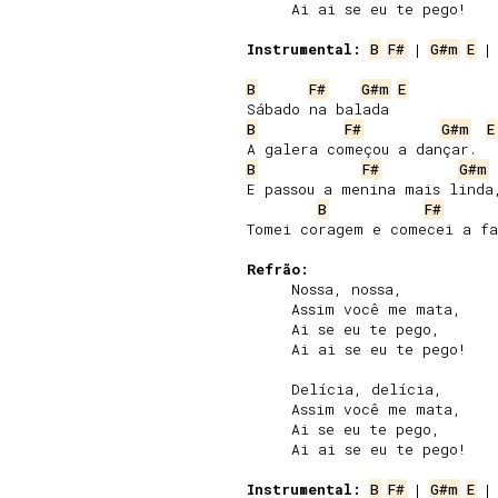
     Ai ai se eu te pego!

Instrumental:
B
F#
 | 
G#m
E
 |
B
F#
G#m
E
B
F#
G#m
E
B
F#
G#m
E passou a menina mais linda,
B
F#
Tomei coragem e comecei a fal
Refrão:
     Nossa, nossa,

     Assim você me mata,

     Ai se eu te pego,

     Ai ai se eu te pego!

     Delícia, delícia,

     Assim você me mata,

     Ai se eu te pego,

     Ai ai se eu te pego!

Instrumental:
B
F#
 | 
G#m
E
 |