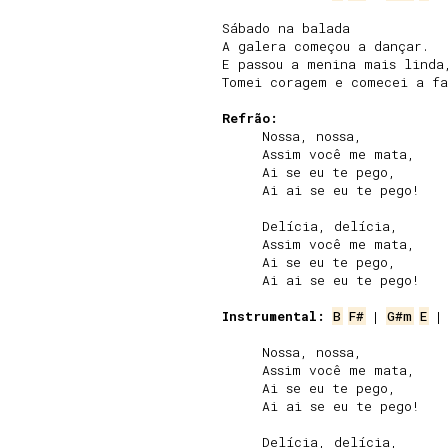
Sábado na balada

A galera começou a dançar.

E passou a menina mais linda,
Tomei coragem e comecei a fal
Refrão:
     Nossa, nossa,

     Assim você me mata,

     Ai se eu te pego,

     Ai ai se eu te pego!

     Delícia, delícia,

     Assim você me mata,

     Ai se eu te pego,

     Ai ai se eu te pego!

Instrumental:
B
F#
 | 
G#m
E
 |
     Nossa, nossa,

     Assim você me mata,

     Ai se eu te pego,

     Ai ai se eu te pego!

     Delícia, delícia,
