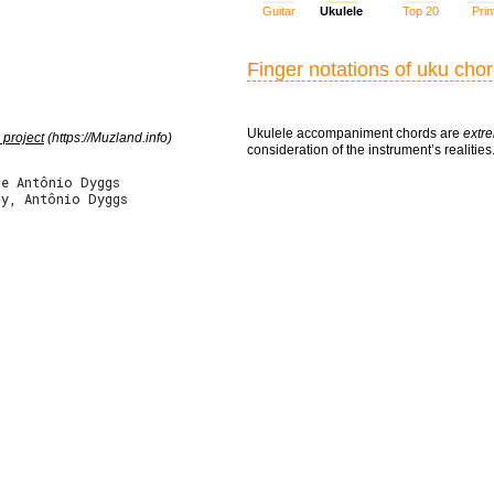
Guitar
Ukulele
Top 20
Prin
Finger notations of uku cho
Ukulele accompaniment chords are
extre
 project
(https://Muzland.info)
consideration of the instrument’s realities
 e Antônio Dyggs
ly, Antônio Dyggs