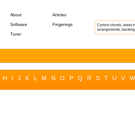
About
Articles
Software
Fingerings
Correct chords, sheet m
arrangements, backing 
Tuner
H
I
J
K
L
M
N
O
P
Q
R
S
T
U
V