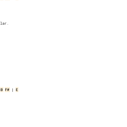


ar.

 
B
F#
 | 
E