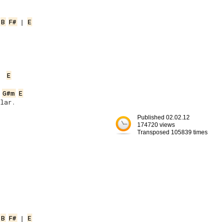
 
B
F#
 | 
E
E


G#m
E
ar.

Published 02.02.12
174720 views
Transposed 105839 times
 
B
F#
 | 
E