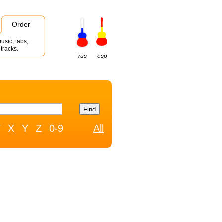
Order
usic, tabs,
tracks.
rus
esp
W
X
Y
Z
0-9
All