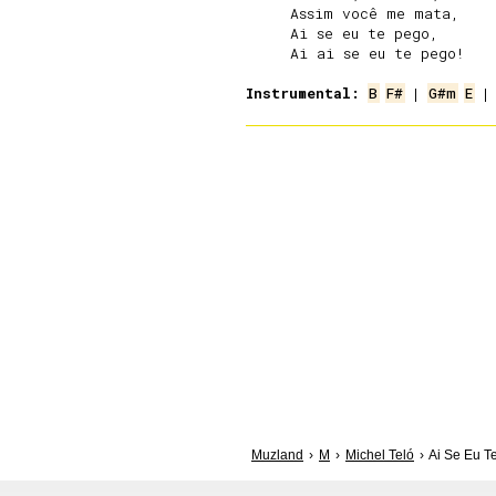
     Assim você me mata,

     Ai se eu te pego,

     Ai ai se eu te pego!

Instrumental:
B
F#
 | 
G#m
E
 |
Muzland
M
Michel Teló
Ai Se Eu T