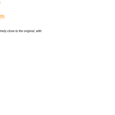
t
rds
mely close to the original
, with
.