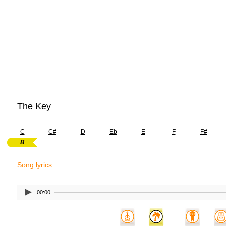
The Key
C
C#
D
Eb
E
F
F#
B
Song lyrics
00:00