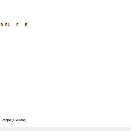
 
B
F#
 | 
E
 | 
B
e Pego! (Ukulele)