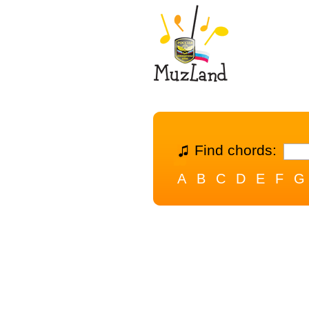
Find chords:
A
B
C
D
E
F
G