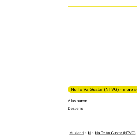
No Te Va Gustar (NTVG) - more s
A las nueve
Destierro
Muzland
N
No Te Va Gustar (NTVG)