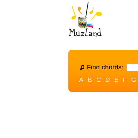
Find chords:
A
B
C
D
E
F
G