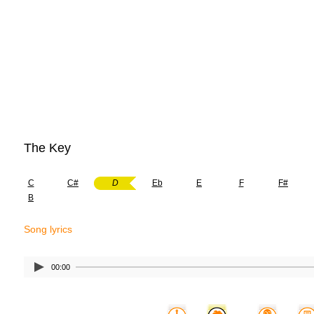
The Key
C
C#
D
Eb
E
F
F#
B
Song lyrics
00:00