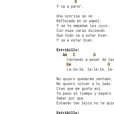
D
Y va a parar.

Una sonrisa se ve

Reflejada en un papel,

Y se te empañan los ojos.

Con esas caras diciendo

Que todo va a estar bien.

Y va a estar bien.

Estribillo:
Am
C
G
     Cantando a pesar de las
Em
G
     La-la-la, la-la-la, la-
No quiero quedarme sentado,

No quiero volver a tu lado.

Creo que me gusta así.

Ya paso el tiempo y espero

Saber por que

Estando tan lejos no te quie
Estribillo: