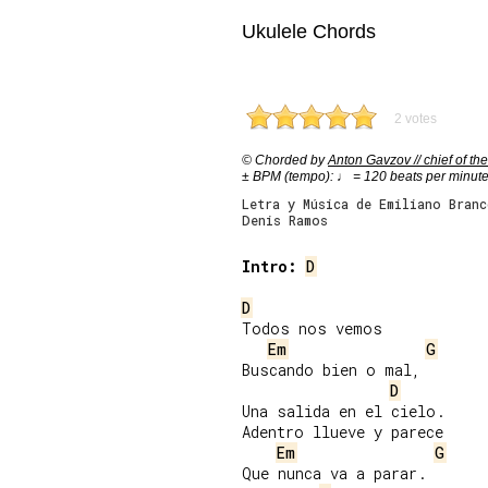
Ukulele Chords
2 votes
© Chorded by
Anton Gavzov // chief of the
± BPM (tempo): ♩ = 120 beats per minut
Letra y Música de Emiliano Bran
Denis Ramos
Intro:
D
D
Todos nos vemos

Em
G
Buscando bien o mal,

D
Una salida en el cielo.

Adentro llueve y parece

Em
G
Que nunca va a parar.
