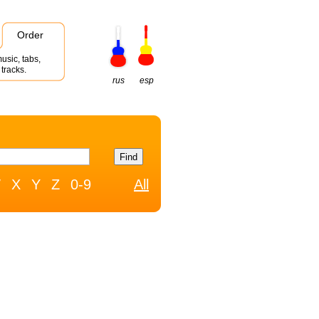
Order
usic, tabs,
tracks.
rus
esp
W
X
Y
Z
0-9
All