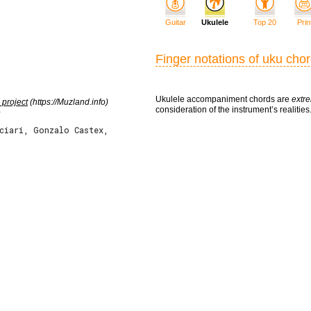
Guitar
Ukulele
Top 20
Prin
Finger notations of uku cho
Ukulele accompaniment chords are
extre
 project
(https://Muzland.info)
consideration of the instrument’s realities
e
cciari, Gonzalo Castex,