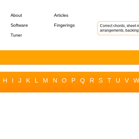
About
Articles
Software
Fingerings
Correct chords, sheet m
arrangements, backing 
Tuner
H
I
J
K
L
M
N
O
P
Q
R
S
T
U
V