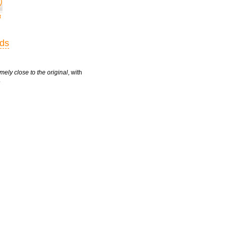
t
rds
mely close to the original
, with
.