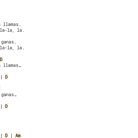
 llamas.

la-la, la.

ganas.

la-la, la.

D
 llamas…

 | 
D
ganas…

 | 
D
 | 
D
 | 
Am