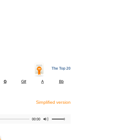
The Top 20
G
G#
A
Bb
Simplified version
00:00