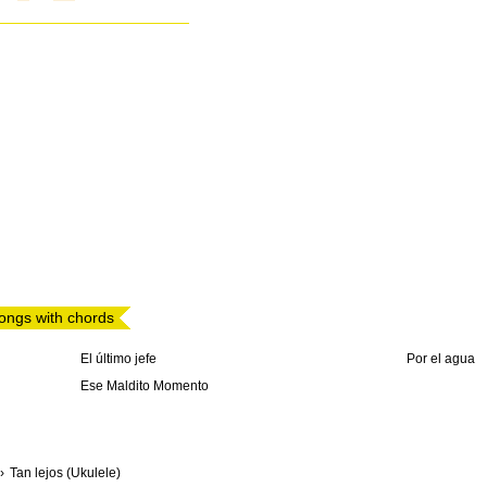
ongs with chords
El último jefe
Por el agua
Ese Maldito Momento
Tan lejos (Ukulele)