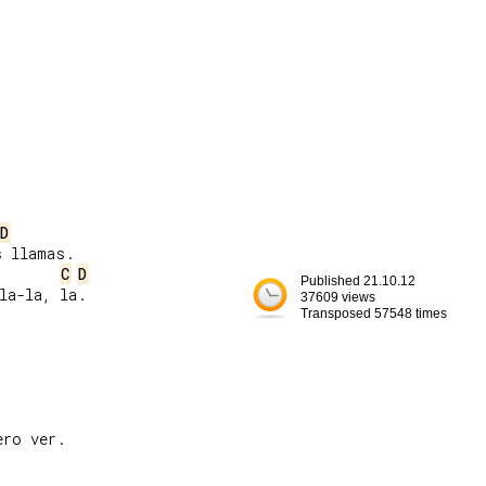
D
 llamas.

C
D
Published 21.10.12
la-la, la.

37609 views
Transposed 57548 times
ro ver.
