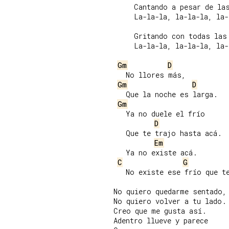
     Cantando a pesar de las
     La-la-la, la-la-la, la-
     Gritando con todas las 
     La-la-la, la-la-la, la-
Gm
D
   No llores más,

Gm
D
   Que la noche es larga.

Gm
   Ya no duele el frío

D
   Que te trajo hasta acá.

Em
   Ya no existe acá.

C
G
   No existe ese frío que te
No quiero quedarme sentado,

No quiero volver a tu lado.

Creo que me gusta así.

Adentro llueve y parece
