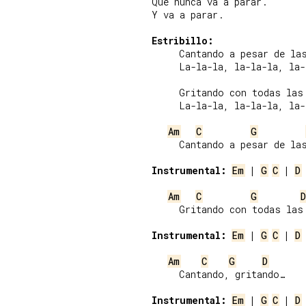
Que nunca va a parar.

Y va a parar.

Estribillo:
     Cantando a pesar de las
     La-la-la, la-la-la, la-
     Gritando con todas las 
     La-la-la, la-la-la, la-
Am
C
G
     Cantando a pesar de las
Instrumental:
Em
 | 
G
C
 | 
D
Am
C
G
D
     Gritando con todas las 
Instrumental:
Em
 | 
G
C
 | 
D
Am
C
G
D
     Cantando, gritando…

Instrumental:
Em
 | 
G
C
 | 
D