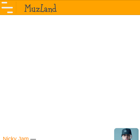
Nicky Jam
—