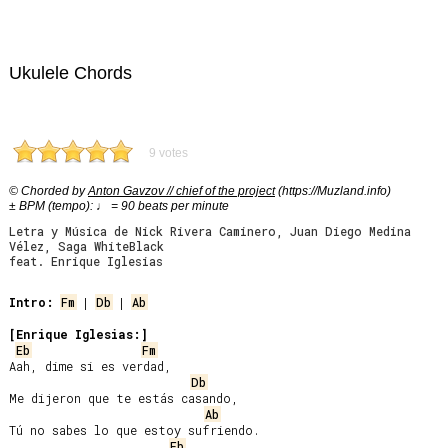
Ukulele Chords
9 votes
© Chorded by
Anton Gavzov // chief of the project
(https://Muzland.info)
± BPM (tempo): ♩ = 90 beats per minute
Letra y Música de Nick Rivera Caminero, Juan Diego Medina
Vélez, Saga WhiteBlack
feat. Enrique Iglesias
Intro:
Fm
 | 
Db
 | 
Ab
[Enrique Iglesias:]
Eb
Fm
Aah, dime si es verdad,

Db
Me dijeron que te estás casando,

Ab
Tú no sabes lo que estoy sufriendo.

Eb