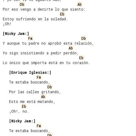
Db
Ab
Por eso vengo a decirte lo que siento:

Eb
Estoy sufriendo en la soledad.

¡Oh!

[Nicky Jam:]
Fm
Db
Y aunque tu padre no aprobó esta relación,

Ab
Yo sigo insistiendo a pedir perdón,

Eb
Lo único que importa está en tu corazón.

[Enrique Iglesias:]
Fm
   Te estaba buscando,

Db
   Por las calles gritando,

Ab
   Esto me está matando,

Eb
   ¡Oh!, no.

[Nicky Jam:]
Fm
   Te estaba buscando,

Db