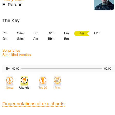
El Perdón
The Key
Cm
C#m
Dm
D#m
Em
Fm
F#m
Gm
G#m
Am
Bbm
Bm
Song lyrics
Simplified version
00:00
00:00
Guitar
Ukulele
Top 20
Print
Finger notations of uku chords