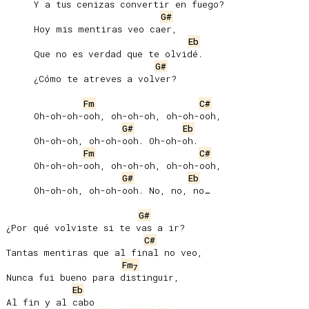
     Y a tus cenizas convertir en fuego?

G#
     Hoy mis mentiras veo caer,

Eb
     Que no es verdad que te olvidé.

G#
     ¿Cómo te atreves a volver?

Fm
C#
     Oh-oh-oh-ooh, oh-oh-oh, oh-oh-ooh,

G#
Eb
     Oh-oh-oh, oh-oh-ooh. Oh-oh-oh.

Fm
C#
     Oh-oh-oh-ooh, oh-oh-oh, oh-oh-ooh,

G#
Eb
     Oh-oh-oh, oh-oh-ooh. No, no, no…

G#
¿Por qué volviste si te vas a ir?

C#
Tantas mentiras que al final no veo,

Fm
7
Nunca fui bueno para distinguir,

Eb
Al fin y al cabo
