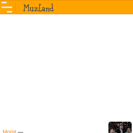
Morat
—