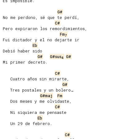
Es imposible.

G#
No me perdono, sé que te perdí,

C#
Pero expiraron los remordimientos,

Fm
7
Fui dictador y el no dejarte ir

Eb
Debió haber sido

G#
G#sus
G#
4
Mi primer decreto.

C#
   Cuatro años sin mirarte,

G#
   Tres postales y un bolero…

G#maj
Fm
   Dos meses y me olvidaste,

C#
   Ni siquiera me pensaste

Eb
   Un 29 de febrero.

C#