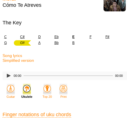
Cómo Te Atreves
The Key
C
C#
D
Eb
E
F
F#
G
G#
A
Bb
B
Song lyrics
Simplified version
00:00
00:00
Guitar
Ukulele
Top 20
Print
Finger notations of uku chords