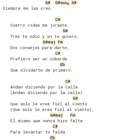
G#
G#sus
G#
4
Siempre me las creo.

C#
   Cuatro vidas me juraste,

G#
   Tres te odio y un te quiero,

G#maj
Fm
   Dos consejos para darte,

C#
   Prefiero ser un cobarde

Eb
   Que olvidarte de primero.

C#
   Andan diciendo por la calle

   (Andan diciendo por la calle)

G#
   Que solo le eres fiel al viento

   (Que solo le eres fiel al viento),

G#maj
Fm
   El mismo que nunca hizo falta

C#
   Para levantar tu falda

Eb