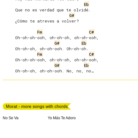
Eb
     Que no es verdad que te olvidé.

G#
     ¿Cómo te atreves a volver?

Fm
C#
     Oh-oh-oh-ooh, oh-oh-oh, oh-oh-ooh,

G#
Eb
     Oh-oh-oh, oh-oh-ooh. Oh-oh-oh.

Fm
C#
     Oh-oh-oh-ooh, oh-oh-oh, oh-oh-ooh,

G#
Eb
Morat - more songs with chords
No Se Va
Yo Más Te Adoro