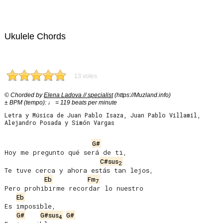
Ukulele Chords
13 votes
© Chorded by
Elena Ladova // specialist
(https://Muzland.info)
± BPM (tempo): ♩ = 119 beats per minute
Letra y Música de Juan Pablo Isaza, Juan Pablo Villamil,
Alejandro Posada y Simón Vargas
G#
Hoy me pregunto qué será de ti,

C#sus
2
Te tuve cerca y ahora estás tan lejos,

Eb
Fm
7
Pero prohibirme recordar lo nuestro

Eb
Es imposible,

G#
G#sus
G#
4