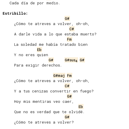
   Cada día de por medio.

Estribillo:
G#
     ¿Cómo te atreves a volver, oh-oh,

C#
     A darle vida a lo que estaba muerto?

Fm
     La soledad me había tratado bien

Eb
     Y no eres quien

G#
G#sus
G#
4
     Para exigir derechos.

G#maj
Fm
     ¿Cómo te atreves a volver, oh-oh,

C#
     Y a tus cenizas convertir en fuego?

G#
     Hoy mis mentiras veo caer,

Eb
     Que no es verdad que te olvidé.

G#
     ¿Cómo te atreves a volver?
