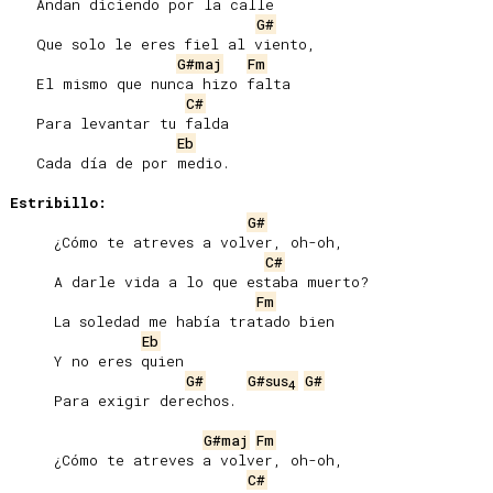
   Andan diciendo por la calle

G#
   Que solo le eres fiel al viento,

G#maj
Fm
   El mismo que nunca hizo falta

C#
   Para levantar tu falda

Eb
   Cada día de por medio.

Estribillo:
G#
     ¿Cómo te atreves a volver, oh-oh,

C#
     A darle vida a lo que estaba muerto?

Fm
     La soledad me había tratado bien

Eb
     Y no eres quien

G#
G#sus
G#
4
     Para exigir derechos.

G#maj
Fm
     ¿Cómo te atreves a volver, oh-oh,

C#