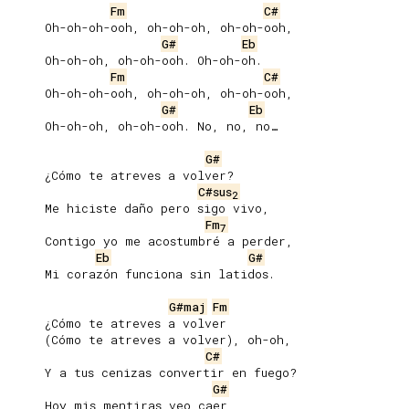
Fm
C#
     Oh-oh-oh-ooh, oh-oh-oh, oh-oh-ooh,

G#
Eb
     Oh-oh-oh, oh-oh-ooh. Oh-oh-oh.

Fm
C#
     Oh-oh-oh-ooh, oh-oh-oh, oh-oh-ooh,

G#
Eb
     Oh-oh-oh, oh-oh-ooh. No, no, no…

G#
     ¿Cómo te atreves a volver?

C#sus
2
     Me hiciste daño pero sigo vivo,

Fm
7
     Contigo yo me acostumbré a perder,

Eb
G#
     Mi corazón funciona sin latidos.

G#maj
Fm
     ¿Cómo te atreves a volver

     (Cómo te atreves a volver), oh-oh,

C#
     Y a tus cenizas convertir en fuego?

G#
     Hoy mis mentiras veo caer,
