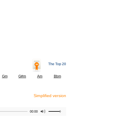
The Top 20
Gm
G#m
Am
Bbm
Simplified version
00:00