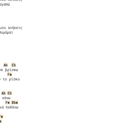
γαπώ

ου ανήκεις

υμάμαι

Ab
Eb
ε βρίσκω

Fm
 το ρίσκο

Ab
Eb
 χάνω

Fm
Bbm
να πεθάνω

Fm
m