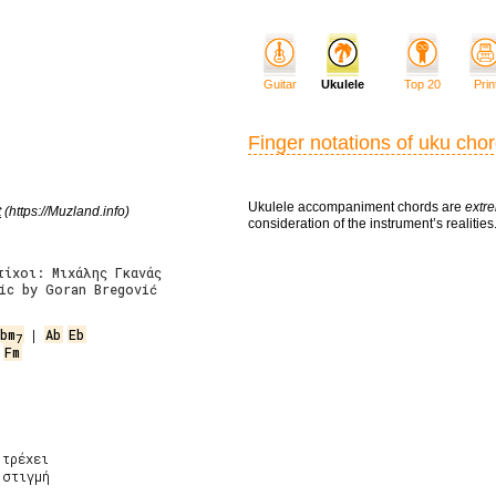
Guitar
Ukulele
Top 20
Prin
Finger notations of uku cho
Ukulele accompaniment chords are
extre
t
(https://Muzland.info)
consideration of the instrument’s realities
τίχοι: Μιχάλης Γκανάς
sic by Goran Bregović
bm
 | 
Ab
Eb
7
 
Fm
τρέχει

στιγμή
