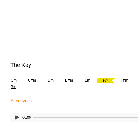
The Key
Cm
C#m
Dm
D#m
Em
Fm
F#m
Bm
Song lyrics
00:00