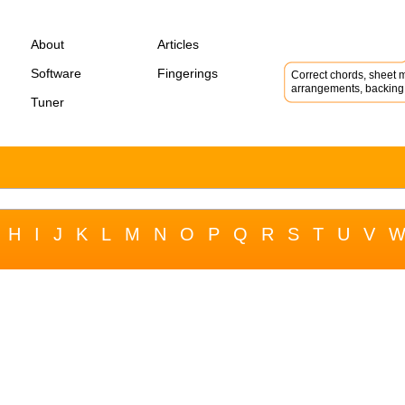
About
Articles
Software
Fingerings
Correct chords, sheet m
arrangements, backing 
Tuner
H
I
J
K
L
M
N
O
P
Q
R
S
T
U
V