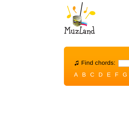
Find chords:
A
B
C
D
E
F
G