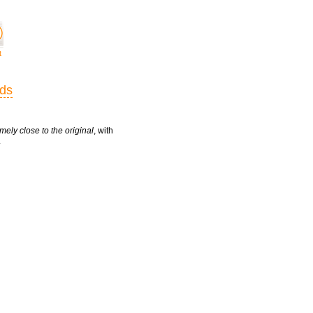
t
rds
mely close to the original
, with
.