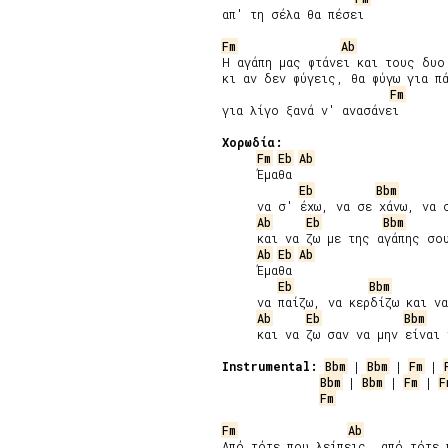
απ' τη σέλα θα πέσει

Fm
Ab
Η αγάπη μας φτάνει και τους δυο 
κι αν δεν φύγεις, θα φύγω για πά
Fm
για λίγο ξανά ν' ανασάνει

Χορωδία:
Fm
Eb
Ab
     Έμαθα

Eb
Bbm
     να σ' έχω, να σε χάνω, να σ
Ab
Eb
Bbm
     και να ζω με της αγάπης σου
Ab
Eb
Ab
     Έμαθα

Eb
Bbm
     να παίζω, να κερδίζω και να
Ab
Eb
Bbm
     και να ζω σαν να μην είναι 
Instrumental:
Bbm
 | 
Bbm
 | 
Fm
 | 
Bbm
 | 
Bbm
 | 
Fm
 | 
F
Fm
Fm
Ab
Από τότε που λείπεις, από τότε π