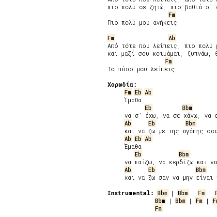
πιο πολύ σε ζητώ, πιο βαθιά σ' α
Fm
Πιο πολύ μου ανήκεις

Fm
Ab
Από τότε που λείπεις, πιο πολύ μ
και μαζί σου κοιμάμαι, ξυπνάω, θ
Fm
Το πόσο μου λείπεις

Χορωδία:
Fm
Eb
Ab
     Έμαθα

Eb
Bbm
     να σ' έχω, να σε χάνω, να σ
Ab
Eb
Bbm
     και να ζω με της αγάπης σου
Ab
Eb
Ab
     Έμαθα

Eb
Bbm
     να παίζω, να κερδίζω και να
Ab
Eb
Bbm
     και να ζω σαν να μην είναι 
Instrumental:
Bbm
 | 
Bbm
 | 
Fm
 | 
Bbm
 | 
Bbm
 | 
Fm
 | 
F
Fm