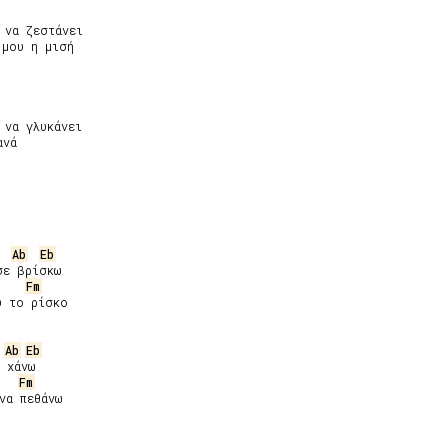
να ζεστάνει

μου η μισή

να γλυκάνει

νά

Ab
Eb
ε βρίσκω

Fm
 το ρίσκο

Ab
Eb
 χάνω

Fm
να πεθάνω
