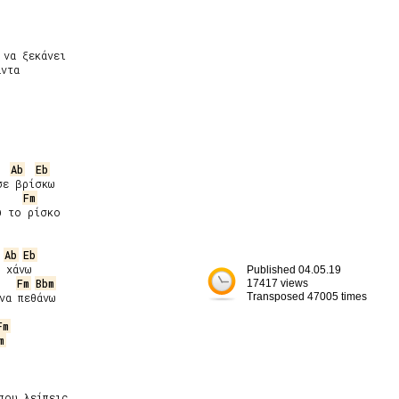
να ξεκάνει

ντα

Ab
Eb
ε βρίσκω

Fm
 το ρίσκο

Ab
Eb
 χάνω

Published 04.05.19
Fm
Bbm
17417 views
να πεθάνω

Transposed 47005 times
Fm
m
ου λείπεις
