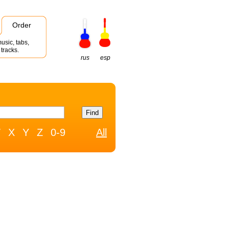
Order
usic, tabs,
tracks.
rus
esp
W
X
Y
Z
0-9
All