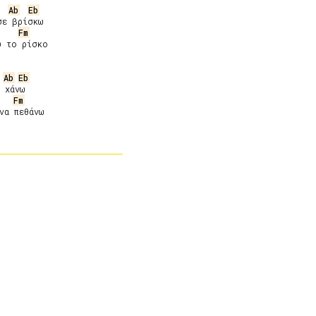
Ab
Eb
ε βρίσκω

Fm
 το ρίσκο

Ab
Eb
 χάνω

Fm
να πεθάνω
