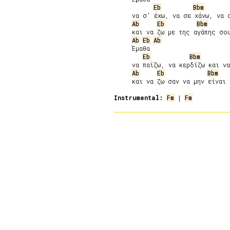
Eb
Bbm
     να σ' έχω, να σε χάνω, να σ
Ab
Eb
Bbm
     και να ζω με της αγάπης σου
Ab
Eb
Ab
     Έμαθα

Eb
Bbm
     να παίζω, να κερδίζω και να
Ab
Eb
Bbm
     και να ζω σαν να μην είναι 
Instrumental:
Fm
 | 
Fm