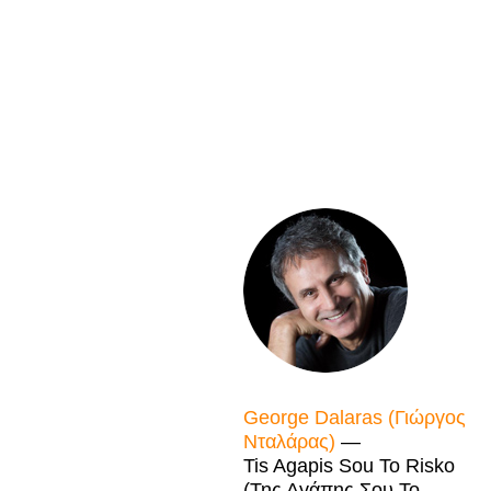
George Dalaras (Γιώργος
Νταλάρας)
—
Tis Agapis Sou To Risko
(Της Αγάπης Σου Το