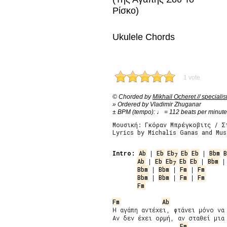
Ρίσκο)
Ukulele Chords
1 vote
© Chorded by
Mikhail Ocheret // specialis
» Ordered by Vladimir Zhuganar
± BPM (tempo): ♩ = 112 beats per minute
Μουσική: Γκόραν Μπρέγκοβιτς / Σ
Lyrics by Michalis Ganas and Mu
Intro:
Ab
 | 
Eb
Eb
Eb
Eb
 | 
Bbm
B
7
Ab
 | 
Eb
Eb
Eb
Eb
 | 
Bbm
 |
7
Bbm
 | 
Bbm
 | 
Fm
 | 
Fm
Bbm
 | 
Bbm
 | 
Fm
 | 
Fm
Fm
Fm
Ab
Η αγάπη αντέχει, φτάνει μόνο να 
Αν δεν έχει ορμή, αν σταθεί μια 
Fm