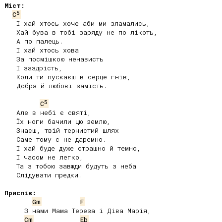
Міст:
5
C
   І хай хтось хоче аби ми зламались,

   Хай бува в тобі заряду не по лікоть,

   А по палець.

   І хай хтось хова

   За посмішкою ненависть

   І заздрість,

   Коли ти пускаєш в серце гнів,

   Добра й любові замість.

5
C
   Але в небі є святі,

   Їх ноги бачили цю землю,

   Знаєш, твій тернистий шлях

   Саме тому є не даремно.

   І хай буде дуже страшно й темно,

   І часом не легко,

   Та з тобою завжди будуть з неба

   Слідувати предки.

Приспів:
Gm
F
     З нами Мама Тереза і Діва Марія,

Cm
Eb