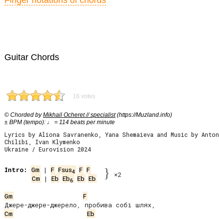
Finger notations of chords
Guitar Chords
16 votes
© Chorded by
Mikhail Ocheret // specialist
(https://Muzland.info)
± BPM (tempo): ♩ = 114 beats per minute
Lyrics by Aliona Savranenko, Yana Shemaieva and Music by Anton
Chilibi, Ivan Klymenko
Ukraine / Eurovision 2024
Intro:
Gm
 | 
F
Fsus
F
F
}
4
×2
Cm
 | 
Eb
Eb
Eb
Eb
6
Gm
F
Cm
Eb