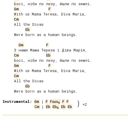
     Босі, ніби по лезу, йшли по землі.

Gm
F
     With us Mama Teresa, Diva Maria,

Cm
     All the Divas

Eb
     Were born as a human beings.

Gm
F
     З нами Мама Тереза і Діва Марія,

Cm
Eb
     Босі, ніби по лезу, йшли по землі.

Gm
F
     With us Mama Teresa, Diva Maria,

Cm
     All the Divas

Eb
     Were born as a human beings.

Instrumental:
Gm
 | 
F
Fsus
F
F
}
4
×2
Cm
 | 
Eb
Eb
Eb
Eb
6