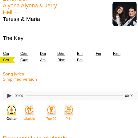
Alyona Alyona & Jerry
Heil
—
Teresa & Maria
The Key
Cm
C#m
Dm
D#m
Em
Fm
F#m
Gm
G#m
Am
Bbm
Bm
Song lyrics
Simplified version
00:00
00:00
Guitar
Ukulele
Top 20
Print