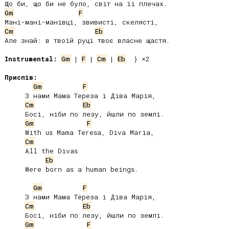
Gm
F
Cm
Eb
Але знай: в твоїй руці твоє власне щастя.

Instrumental:
Gm
 | 
F
 | 
Cm
 | 
Eb
  } ×2

Приспів:
Gm
F
     З нами Мама Тереза і Діва Марія,

Cm
Eb
     Босі, ніби по лезу, йшли по землі.

Gm
F
     With us Mama Teresa, Diva Maria,

Cm
     All the Divas

Eb
     Were born as a human beings.

Gm
F
     З нами Мама Тереза і Діва Марія,

Cm
Eb
     Босі, ніби по лезу, йшли по землі.

Gm
F