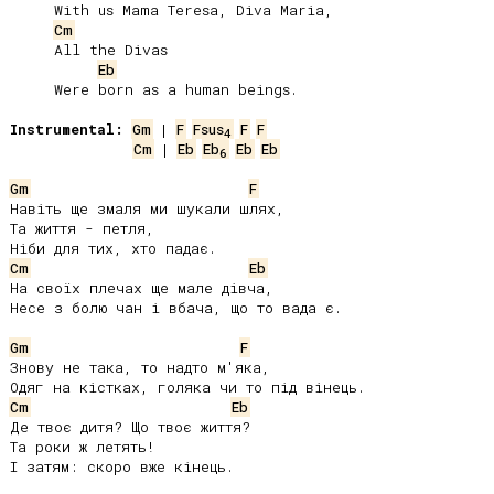
     With us Mama Teresa, Diva Maria,

Cm
     All the Divas

Eb
     Were born as a human beings.

Instrumental:
Gm
 | 
F
Fsus
F
F
4
Cm
 | 
Eb
Eb
Eb
Eb
6
Gm
F
Навіть ще змаля ми шукали шлях,

Та життя - петля,

Cm
Eb
На своїх плечах ще мале дівча,

Несе з болю чан і вбача, що то вада є.

Gm
F
Знову не така, то надто м'яка,

Cm
Eb
Де твоє дитя? Що твоє життя?

Та роки ж летять!

І затям: скоро вже кінець.
