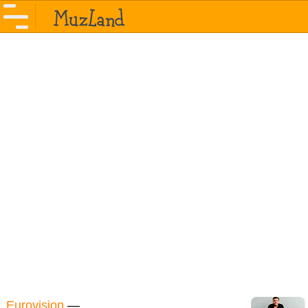
Eurovision
—