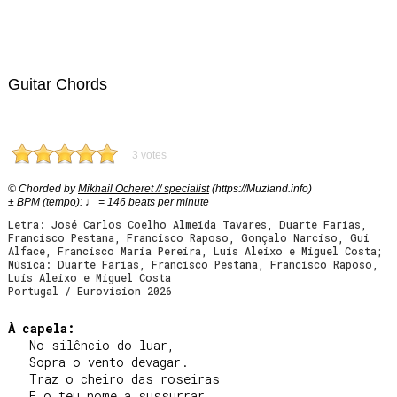
Guitar Chords
3 votes
© Chorded by
Mikhail Ocheret // specialist
(https://Muzland.info)
± BPM (tempo): ♩ = 146 beats per minute
Letra: José Carlos Coelho Almeida Tavares, Duarte Farias,
Francisco Pestana, Francisco Raposo, Gonçalo Narciso, Gui
Alface, Francisco Maria Pereira, Luís Aleixo e Miguel Costa;
Música: Duarte Farias, Francisco Pestana, Francisco Raposo,
Luís Aleixo e Miguel Costa
Portugal / Eurovision 2026
À capela:
   No silêncio do luar,

   Sopra o vento devagar.

   Traz o cheiro das roseiras

   E o teu nome a sussurrar.
