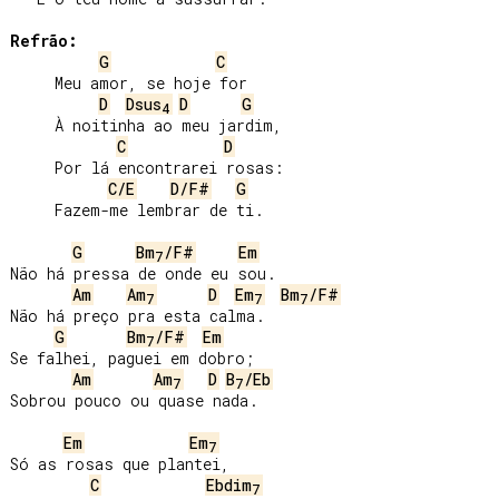
Refrão:
G
C
     Meu amor, se hoje for

D
Dsus
D
G
4
     À noitinha ao meu jardim,

C
D
     Por lá encontrarei rosas:

C/E
D/F#
G
     Fazem-me lembrar de ti.

G
Bm
/F#
Em
7
Não há pressa de onde eu sou.

Am
Am
D
Em
Bm
/F#
7
7
7
Não há preço pra esta calma.

G
Bm
/F#
Em
7
Se falhei, paguei em dobro;

Am
Am
D
B
/Eb
7
7
Sobrou pouco ou quase nada.

Em
Em
7
Só as rosas que plantei,

C
Ebdim
7