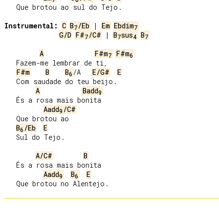
   Que brotou ao sul do Tejo.

Instrumental:
C
B
/Eb
 | 
Em
Ebdim
7
7
G/D
F#
/C#
 | 
B
sus
B
7
7
4
7
A
F#m
F#m
7
6
   Fazem-me lembrar de ti,

F#m
B
B
/A   
E/G#
E
6
   Com saudade do teu beijo.

A
Badd
9
   És a rosa mais bonita

Aadd
/C#
9
   Que brotou ao

B
/Eb
E
6
   Sul do Tejo.

A/C#
B
   És a rosa maiѕ bonita

Aadd
B
E
9
6