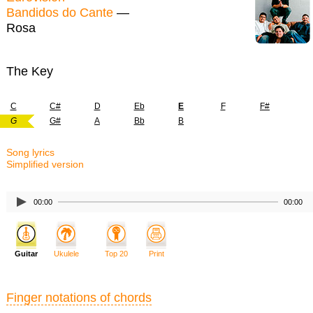
Bandidos do Cante
—
Rosa
The Key
C
C#
D
Eb
E
F
F#
G
G#
A
Bb
B
Song lyrics
Simplified version
00:00
00:00
Guitar
Ukulele
Top 20
Print
Finger notations of chords