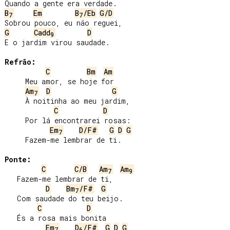
B
Em
B
/Eb
G/D
7
7
G
Cadd
D
9
E o jardim virou saudade.

Refrão:
C
Bm
Am
     Meu amor, se hoje for

Am
D
G
7
     À noitinha ao meu jardim,

C
D
     Por lá encontrarei rosas:

Em
D/F#
G
D
G
7
     Fazem-me lembrar de ti.

Ponte:
C
C/B
Am
Am
7
9
   Fazem-me lembrar de ti,

D
Bm
/F#
G
7
   Com saudade do teu beijo.

C
D
   És a rosa mais bonita

Em
D
/F#
G
D
G
7
6