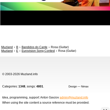
Muzland
B
Bandidos do Cante
Rosa (Guitar)
Muzland
E
Eurovision Song Contest
Rosa (Guitar)
© 2003-2026 Muzland.info
Categories:
1348
, songs:
4801
.
Design — Nimax
Idea, programming, support: Anton Gavzov
admin@muzland.info
When using the site content a source reference must be provided.