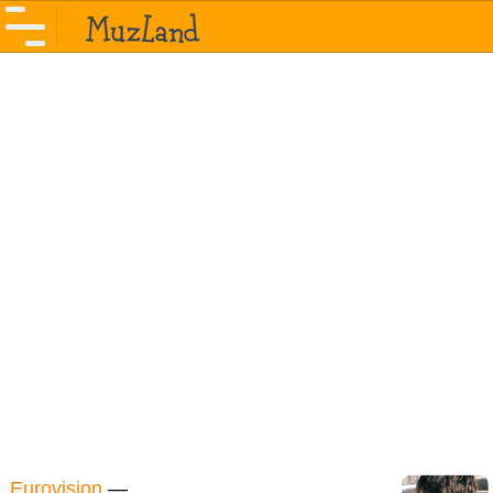
Eurovision
—