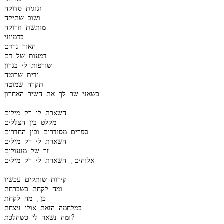
זגוגית סדוקה

ושוב שתיקה

מותשת וזרוקה

בדמיוני

האור נרדם

דמעות של דם

שורפות לי בגרון

ידית שרוטה

תקרה שמוטה

כשאני שר לך את השיר האחרון

השארת לי רק מילים

מקלט בין הצללים

ספרים מסודרים ובין החדרים

השארת לי רק מילים

זר של מנעולים

אלוהים, השארת לי רק מילים

קירות שותקים עכשיו

ומה לקחת כשברחת

כן, מה לקחת

במלחמה הזאת אולי ניצחת

ומה נשאר לי כשהלכת?
