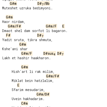
G#m
D#
/Bb
7
Muteshet uzruka bedimyoni.

G#m
Haor nirdam,

G#m/F#
G#m/F
E
Dmaot shel dam sorfot li bagaron.

F#
D#
7
Yadit sruta, tikra shmuta,

G#m
Kshe'ani shar

G#m/F
D#sus
D#
4
7
Lakh et hashir haakharon.

G#m
     Hish'art li rak milim,

G#m/F#
     Miklat bein hatzlalim,

E
     Sfarim mesudarim,

G#m/D#
     Uvein hakhadarim.

C#m