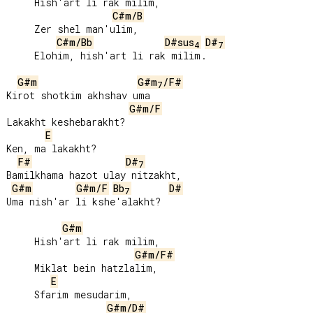
     Hish'art li rak milim,

C#m/B
     Zer shel man'ulim,

C#m/Bb
D#sus
D#
4
7
     Elohim, hish'art li rak milim.

G#m
G#m
/F#
7
Kirot shotkim akhshav uma

G#m/F
Lakakht keshebarakht?

E
Ken, ma lakakht?

F#
D#
7
Bamilkhama hazot ulay nitzakht,

G#m
G#m/F
Bb
D#
7
Uma nish'ar li kshe'alakht?

G#m
     Hish'art li rak milim,

G#m/F#
     Miklat bein hatzlalim,

E
     Sfarim mesudarim,

G#m/D#