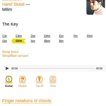
Harel Skaat
—
Milim
The Key
Cm
C#m
Dm
D#m
Em
Fm
F#m
Gm
G#m
Am
Bbm
Bm
Song lyrics
Simplified version
00:00
00:00
Guitar
Ukulele
Top 20
Print
Finger notations of chords