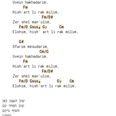
     Uvein hakhadarim.

Fm
     Hish'art li rak milim,

Fm/D#
     Zer shel man'ulim,

Fm/D
Gsus
G
Cm
4
7
     Elohim, hish' art li rak milim.

G#
     Sfarim mesudarim,

Cm/G
     Uvein hakhadarim.

Fm
     Hish'art li rak milim,

Fm/D#
     Zer shel man'ulim,

Fm/D
Gsus
G
Cm
4
7
     Elohim, hish'art li rak milim.

שוב העצב כאן

שוב הפחד קם

והסוף נרקם

בחלוני
