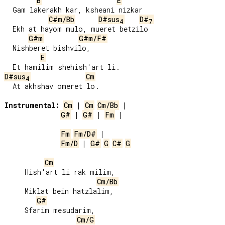
B
E
  Gam lakerakh kar, ksheani nizkar

C#m/Bb
D#sus
D#
4
7
  Ekh at hayom mulo, mueret betzilo

G#m
G#m/F#
  Nishberet bishvilo,

E
D#sus
Cm
4
  At akhshav omeret lo.

Instrumental:
Cm
 | 
Cm
Cm/Bb
G#
 | 
G#
 | 
Fm
 |

Fm
Fm/D#
Fm/D
 | 
G#
G
C#
G
Cm
     Hish'art li rak milim,

Cm/Bb
     Miklat bein hatzlalim,

G#
     Sfarim mesudarim,

Cm/G