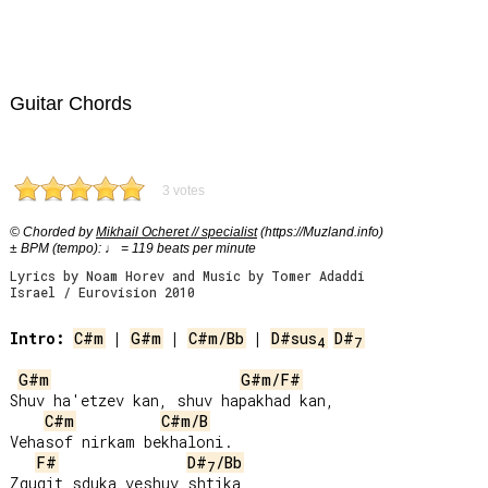
Guitar Chords
3 votes
© Chorded by
Mikhail Ocheret // specialist
(https://Muzland.info)
± BPM (tempo): ♩ = 119 beats per minute
Lyrics by Noam Horev and Music by Tomer Adaddi
Israel / Eurovision 2010
Intro:
C#m
 | 
G#m
 | 
C#m/Bb
 | 
D#sus
D#
4
7
G#m
G#m/F#
Shuv ha'etzev kan, shuv hapakhad kan,

C#m
C#m/B
Vehasof nirkam bekhaloni.

F#
D#
/Bb
7
Zgugit sduka veshuv shtika
