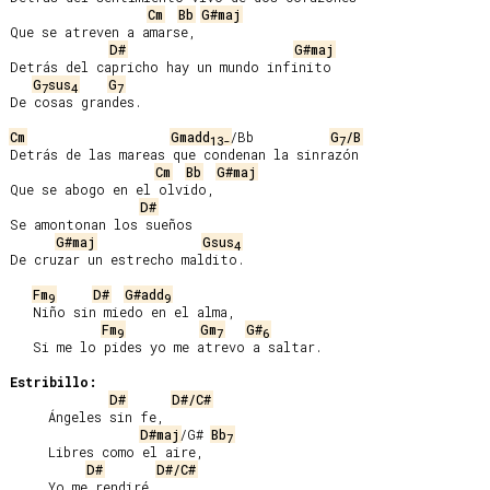
Cm
Bb
G#maj
Que se atreven a amarse,

D#
G#maj
Detrás del capricho hay un mundo infinito

G
sus
G
7
4
7
De cosas grandes.

Cm
Gmadd
/Bb          
G
/B
13-
7
Detrás de las mareas que condenan la sinrazón

Cm
Bb
G#maj
Que se abogo en el olvido,

D#
Se amontonan los sueños

G#maj
Gsus
4
De cruzar un estrecho maldito.

Fm
D#
G#add
9
9
   Niño sin miedo en el alma,

Fm
Gm
G#
9
7
6
   Si me lo pides yo me atrevo a saltar.

Estribillo:
D#
D#/C#
     Ángeles sin fe,

D#maj
/G# 
Bb
7
     Libres como el aire,

D#
D#/C#
     Yo me rendiré
