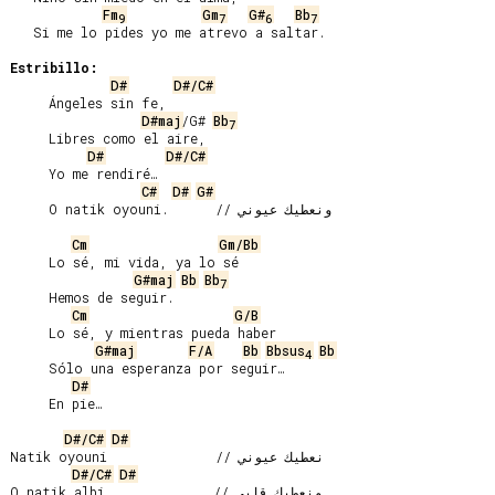
Fm
Gm
G#
Bb
9
7
6
7
   Si me lo pides yo me atrevo a saltar.

Estribillo:
D#
D#/C#
     Ángeles sin fe,

D#maj
/G# 
Bb
7
     Libres como el aire,

D#
D#/C#
     Yo me rendiré…

C#
D#
G#
     O natik oyouni.      // ونعطيك عيوني

Cm
Gm/Bb
     Lo sé, mi vida, ya lo sé

G#maj
Bb
Bb
7
     Hemos de seguir.

Cm
G/B
     Lo sé, y mientras pueda haber

G#maj
F/A
Bb
Bbsus
Bb
4
     Sólo una esperanza por seguir…

D#
     En pie…

D#/C#
D#
Natik oyouni              // نعطيك عيوني

D#/C#
D#
O natik albi              // ونعطيك قلبي
