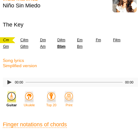
Niño Sin Miedo
The Key
Cm
C#m
Dm
D#m
Em
Fm
F#m
Gm
G#m
Am
Bbm
Bm
Song lyrics
Simplified version
00:00
00:00
Guitar
Ukulele
Top 20
Print
Finger notations of chords