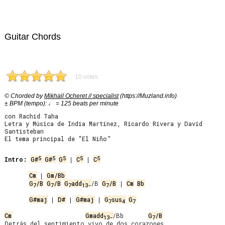
Guitar Chords
10 votes
© Chorded by
Mikhail Ocheret // specialist
(https://Muzland.info)
± BPM (tempo): ♩ = 125 beats per minute
con Rachid Taha
Letra y Música de India Martínez, Ricardo Rivera y David
Santisteban
El tema principal de “El Niño”
5
5
5
5
5
Intro:
G#
G#
G
 | 
C
 | 
C
Cm
 | 
Gm/Bb
G
/B
G
/B
G
add
/B 
G
/B
 | 
Cm
Bb
7
7
7
13-
7
G#maj
 | 
D#
 | 
G#maj
 | 
G
sus
G
7
4
7
Cm
Gmadd
/Bb       
G
/B
13-
7
Detrás del sentimiento vivo de dos corazones
