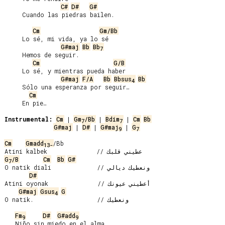
C#
D#
G#
     Cuando las piedras bailen.

Cm
Gm/Bb
     Lo sé, mi vida, ya lo sé

G#maj
Bb
Bb
7
     Hemos de seguir.

Cm
G/B
     Lo sé, y mientras pueda haber

G#maj
F/A
Bb
Bbsus
Bb
4
     Sólo una esperanza por seguir…

Cm
     En pie…

Instrumental:
Cm
 | 
Gm
/Bb
 | 
Bdim
 | 
Cm
Bb
7
7
G#maj
 | 
D#
 | 
G#maj
 | 
G
9
7
Cm
Gmadd
/Bb

13-
G
/B
Cm
Bb
G#
7
O natik diali             // ونعطيك ديالي

D#
Atini oyonak              // أعطيني عيونك

G#maj
Gsus
G
4
O natik.                  // ونعطيك

Fm
D#
G#add
9
9
   Niño sin miedo en el alma,
