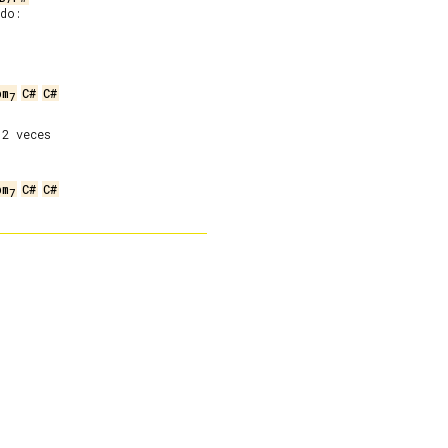
do:

bm
C#
C#
7
2 veces
bm
C#
C#
7