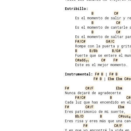
Estribillo:
B
C#
     Es el momento de salir y re
B
C#
     Es el momento de cantarle a
B
C#
     Es el momento de saltar par
F#/C#
G#/C
     Rompe con la puerta y grita
B
B/Bb
B/G#
     Fuerte que se entere el mun
C#add
C#
F#
11
     Este es el mejor momento.

Instrumental:
F#
B
 | 
F#
B
F#
B
 | 
Ebm
Ebm
C#s
F#
C#/F
Ebm
Nunca dejaré de agradecerte

F#/C#
B
C#
F#
C#/F
Ebm
Eres patrimonio de mi suerte,

Bb/D
B
C#sus
4
Eres risa y eres más que una canc
F#
C#/F
Y es que yo encontré la vida en 