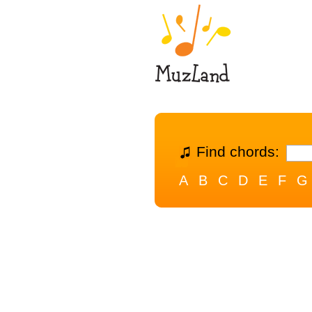
Find chords:
A
B
C
D
E
F
G