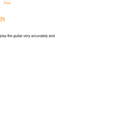
Print
rds
play the guitar
very accurately
and