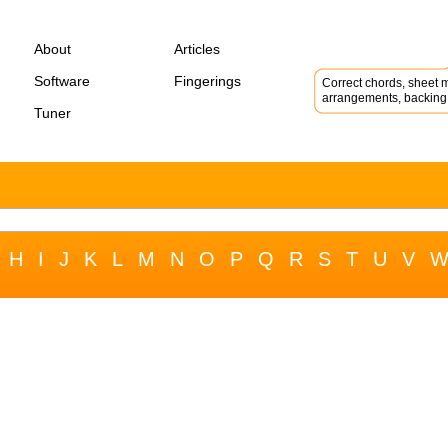
About
Articles
Software
Fingerings
Correct chords, sheet m
arrangements, backing 
Tuner
H
I
J
K
L
M
N
O
P
Q
R
S
T
U
V