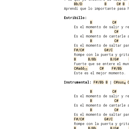
Bb/D
B
C#
B
Aprendí que lo importante pasa h
Estribillo:
B
C#
     Es el momento de salir y re
B
C#
     Es el momento de cantarle a
B
C#
     Es el momento de saltar par
F#/C#
G#/C
     Rompe con la puerta y grita
B
B/Bb
B/G#
     Fuerte que se entere el mun
C#add
C#
F#/Bb
11
     Este es el mejor momento.

Instrumental:
F#/Bb
B
 | 
C#sus
4
B
C#
     Es el momento de salir y re
B
C#
     Es el momento de cantarle a
B
C#
     Es el momento de saltar par
F#/C#
G#/C
     Rompe con la puerta y grita
B
B/Bb
B/G#