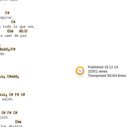
F#
spirar,

F#
 todo lo que ves,

Ebm
Bb/D
a caer de pie.



Badd
/F#
9
do:

Published 18.12.14
32051 views
Transposed 56164 times
us
C#add
4
9
sus
C#
F#
C#
4
C#
F#
C#
ión.

Ebm
tus abrazos,
