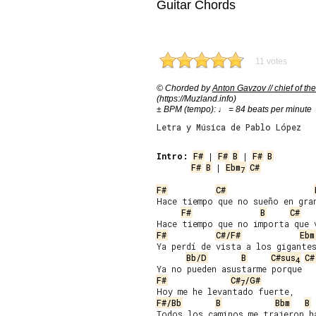
Guitar Chords
11 votes
© Chorded by
Anton Gavzov // chief of the
(https://Muzland.info)
± BPM (tempo): ♩ = 84 beats per minute
Letra y Música de Pablo López
Intro:
F#
 | 
F#
B
 | 
F#
B
F#
B
 | 
Ebm
C#
7
F#
C#
Hace tiempo que no sueño en gran
F#
B
C#
F#
C#/F#
Ebm
Ya perdí de vista a los gigantes
Bb/D
B
C#sus
C#
4
F#
C#
/G#
7
F#/Bb
B
Bbm
B
Todos los caminos me trajeron ha