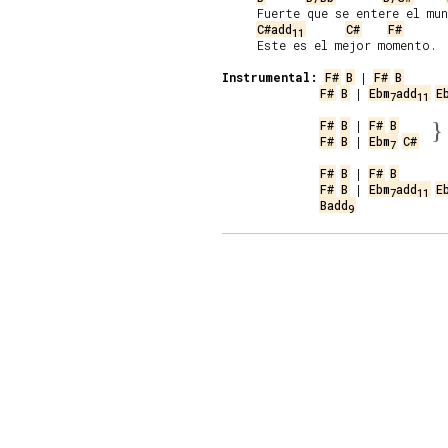
     Fuerte que se entere el mun
C#add
C#
F#
11
     Este es el mejor momento.

Instrumental:
F#
B
 | 
F#
B
F#
B
 | 
Ebm
add
E
7
11
F#
B
 | 
F#
B
}
F#
B
 | 
Ebm
C#
7
F#
B
 | 
F#
B
F#
B
 | 
Ebm
add
E
7
11
Badd
9