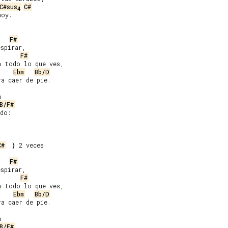
C#sus
C#
4
oy.

F#
spirar,

F#
 todo lo que ves,

Ebm
Bb/D
a caer de pie.



B/F#
do:

C#
  } 2 veces

F#
spirar,

F#
 todo lo que ves,

Ebm
Bb/D
a caer de pie.



B/F#