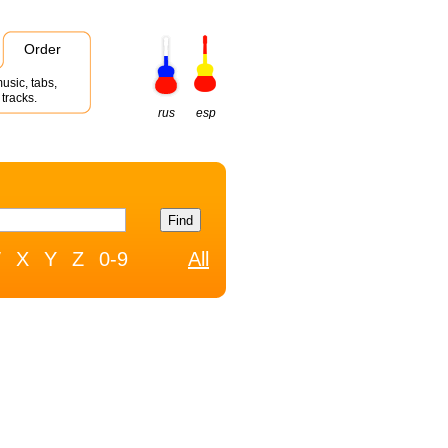
Order
usic, tabs,
tracks.
rus
esp
W
X
Y
Z
0-9
All