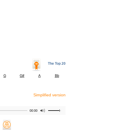
The Top 20
G
G#
A
Bb
Simplified version
00:00