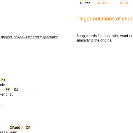
Guitar
Ukulele
Top 20
Finger notations of cho
Song chords for those who want to 
 project
,
Mikhail Ocheret // specialist
similarly to the original.
Ebm
de,

F#
C#
,

C#add
C#
11
sta aquí.
