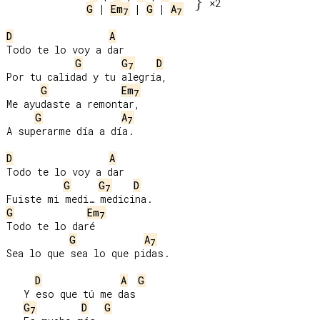
}
×2
G
 | 
Em
 | 
G
 | 
A
7
7
D
A
Todo te lo voy a dar

G
G
D
7
Por tu calidad y tu alegría,

G
Em
7
Me ayudaste a remontar,

G
A
7
A superarme día a día.

D
A
Todo te lo voy a dar

G
G
D
7
G
Em
7
Todo te lo daré

G
A
7
Sea lo que sea lo que pidas.

D
A
G
   Y eso que tú me das

G
D
G
7