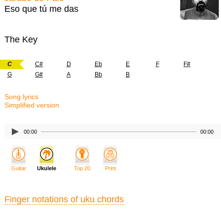
Eso que tú me das
The Key
C
C#
D
Eb
E
F
F#
G
G#
A
Bb
B
Song lyrics
Simplified version
00:00
00:00
Guitar
Ukulele
Top 20
Print
Finger notations of uku chords