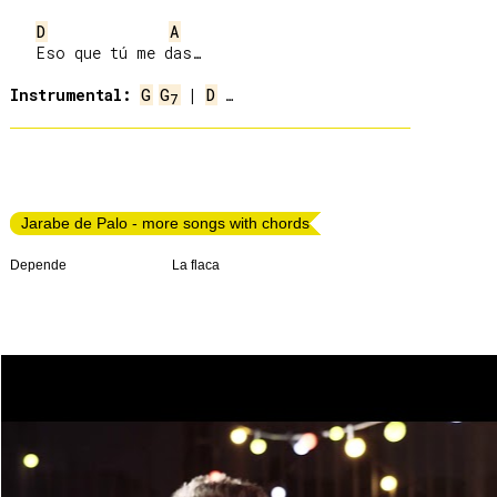
D
A
   Eso que tú me das…

Instrumental:
G
G
 | 
D
7
Jarabe de Palo - more songs with chords
Depende
La flaca