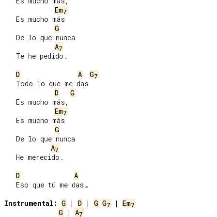
   Es mucho más,

Em
7
   Es mucho más

G
   De lo que nunca

A
7
   Te he pedido.

D
A
G
7
   Todo lo que me das

D
G
   Es mucho más,

Em
7
   Es mucho más

G
   De lo que nunca

A
7
   He merecido.

D
A
   Eso que tú me das…

Instrumental:
G
 | 
D
 | 
G
G
 | 
Em
7
7
G
 | 
A
7