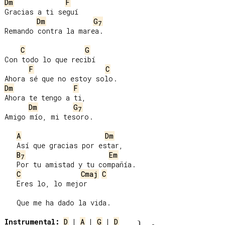
Dm
F
Gracias a ti seguí

Dm
G
7
Remando contra la marea.

C
G
Con todo lo que recibí

F
C
Dm
F
Ahora te tengo a ti,

Dm
G
7
Amigo mío, mi tesoro.

A
Dm
   Así que gracias por estar,

B
Em
7
   Por tu amistad y tu compañía.

C
Cmaj
C
   Eres lo, lo mejor

   Que me ha dado la vida.

Instrumental:
D
 | 
A
 | 
G
 | 
D