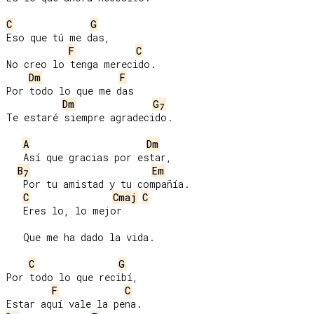
C
G
Eso que tú me das,

F
C
No creo lo tenga merecido.

Dm
F
Por todo lo que me das

Dm
G
7
Te estaré siempre agradecido.

A
Dm
   Así que gracias por estar,

B
Em
7
   Por tu amistad y tu compañía.

C
Cmaj
C
   Eres lo, lo mejor

   Que me ha dado la vida.

C
G
Por todo lo que recibí,

F
C