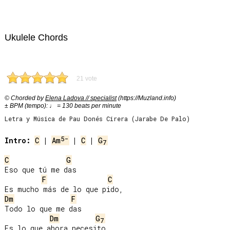
Ukulele Chords
21 vote
© Chorded by
Elena Ladova // specialist
(https://Muzland.info)
± BPM (tempo): ♩ = 130 beats per minute
Letra y Música de Pau Donés Cirera (Jarabe De Palo)
5-
Intro:
C
 | 
Am
 | 
C
 | 
G
7
C
G
Eso que tú me das

F
C
Dm
F
Todo lo que me das

Dm
G
7
Es lo que ahora necesito.
