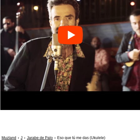
Muzland
J
Jarabe de Palo
Eso que tú me das (Ukulele)